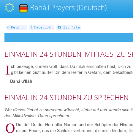
Bahá'í Prayers (Deutsch)
Return
Facebook
Zip File
EINMAL IN 24 STUNDEN, MITTAGS, ZU 
I
ch bezeuge, o mein Gott, dass Du mich erschaffen hast, Dich 
gibt keinen Gott außer Dir, dem Helfer in Gefahr, dem Selbstbes
-
Bahá'u'lláh
EINMAL IN 24 STUNDEN ZU SPRECHEN
Wer dieses Gebet zu sprechen wünscht, stehe auf und wende sich Go
des Mitleidvollen. Dann spreche er:
O
Du, der Du der Herr aller Namen und der Schöpfer der Himmel
einem Feuer, das die Schleier verbrenne, die mich hindern, 