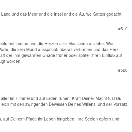
s Land und das Meer und die Insel und die Au, wo Gottes gedacht
#519
 Seele entflamme und die Herzen aller Menschen anziehe. Wer
orte, die sein Mund ausspricht, überall verbreiten und das Herz
ft der ihm gewährten Gnade früher oder später ihren Einfluß auf
fügt worden.
#520
e aller im Himmel und auf Erden ruhen. Kraft Deiner Macht tust Du,
ergleich mit den zwingenden Beweisen Deines Willens, und der Vorsatz
n, auf Deinem Pfade ihr Leben hingeben, ihre Seelen opfern und