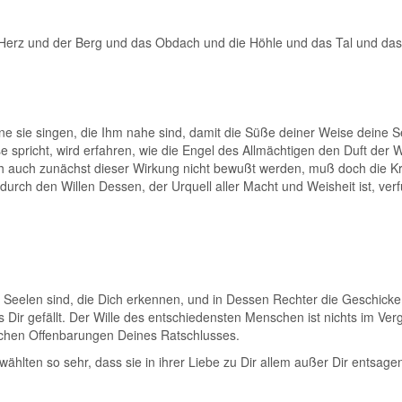
s Herz und der Berg und das Obdach und die Höhle und das Tal und da
ene sie singen, die Ihm nahe sind, damit die Süße deiner Weise deine
spricht, wird erfahren, wie die Engel des Allmächtigen den Duft der W
 auch zunächst dieser Wirkung nicht bewußt werden, muß doch die Kra
urch den Willen Dessen, der Urquell aller Macht und Weisheit ist, ver
ler Seelen sind, die Dich erkennen, und in Dessen Rechter die Geschick
s Dir gefällt. Der Wille des entschiedensten Menschen ist nichts im V
chen Offenbarungen Deines Ratschlusses.
hlten so sehr, dass sie in ihrer Liebe zu Dir allem außer Dir entsage