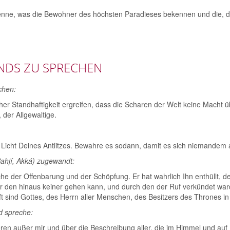
enne, was die Bewohner des höchsten Paradieses bekennen und die, di
NDS ZU SPRECHEN
chen:
her Standhaftigkeit ergreifen, dass die Scharen der Welt keine Macht ü
, der Allgewaltige.
m Licht Deines Antlitzes. Bewahre es sodann, damit es sich niemandem
Bahjí, Akká) zugewandt:
che der Offenbarung und der Schöpfung. Er hat wahrlich Ihn enthüllt, d
r den hinaus keiner gehen kann, und durch den der Ruf verkündet ward 
sind Gottes, des Herrn aller Menschen, des Besitzers des Thrones in
d spreche:
en außer mir und über die Beschreibung aller, die im Himmel und auf 