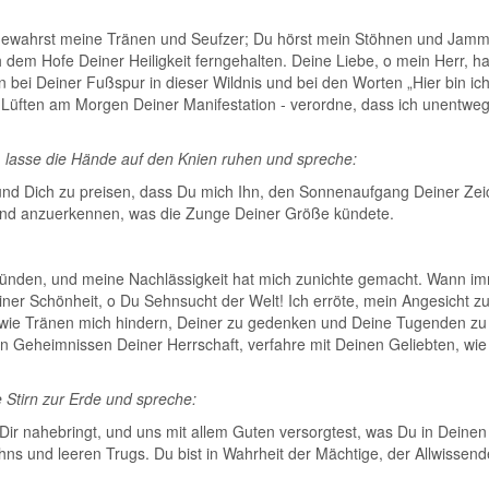
Du gewahrst meine Tränen und Seufzer; Du hörst mein Stöhnen und Ja
dem Hofe Deiner Heiligkeit ferngehalten. Deine Liebe, o mein Herr, ha
n bei Deiner Fußspur in dieser Wildnis und bei den Worten „Hier bin ic
ften am Morgen Deiner Manifestation - verordne, dass ich unentwegt 
 lasse die Hände auf den Knien ruhen und spreche:
n und Dich zu preisen, dass Du mich Ihn, den Sonnenaufgang Deiner Ze
 und anzuerkennen, was die Zunge Deiner Größe kündete.
Sünden, und meine Nachlässigkeit hat mich zunichte gemacht. Wann im
 Deiner Schönheit, o Du Sehnsucht der Welt! Ich erröte, mein Angesic
wie Tränen mich hindern, Deiner zu gedenken und Deine Tugenden zu 
n Geheimnissen Deiner Herrschaft, verfahre mit Deinen Geliebten, wie e
Stirn zur Erde und spreche:
s Dir nahebringt, und uns mit allem Guten versorgtest, was Du in Dein
hns und leeren Trugs. Du bist in Wahrheit der Mächtige, der Allwissend