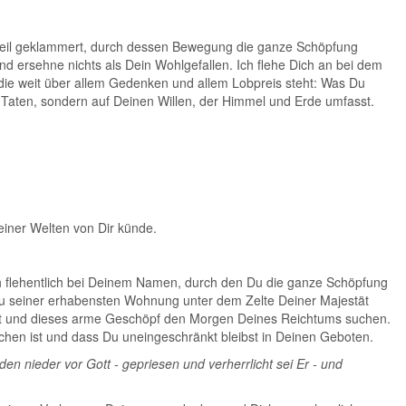
n Seil geklammert, durch dessen Bewegung die ganze Schöpfung
nd ersehne nichts als Dein Wohlgefallen. Ich flehe Dich an bei dem
 die weit über allem Gedenken und allem Lobpreis steht: Was Du
 Taten, sondern auf Deinen Willen, der Himmel und Erde umfasst.
iner Welten von Dir künde.
ch flehentlich bei Deinem Namen, durch den Du die ganze Schöpfung
ng zu seiner erhabensten Wohnung unter dem Zelte Deiner Majestät
eit und dieses arme Geschöpf den Morgen Deines Reichtums suchen.
rchen ist und dass Du uneingeschränkt bleibst in Deinen Geboten.
 nieder vor Gott - gepriesen und verherrlicht sei Er - und