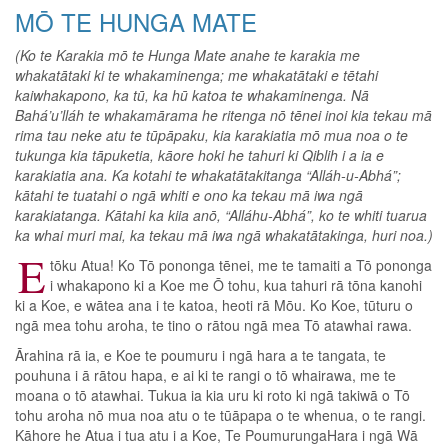
MŌ TE HUNGA MATE
(Ko te Karakia mō te Hunga Mate anahe te karakia me
whakatātaki ki te whakaminenga; me whakatātaki e tētahi
kaiwhakapono, ka tū, ka hū katoa te whakaminenga. Nā
Bahá’u’lláh te whakamārama he ritenga nō tēnei inoi kia tekau mā
rima tau neke atu te tūpāpaku, kia karakiatia mō mua noa o te
tukunga kia tāpuketia, kāore hoki he tahuri ki Qiblih i a ia e
karakiatia ana. Ka kotahi te whakatātakitanga “Alláh-u-Abhá”;
kātahi te tuatahi o ngā whiti e ono ka tekau mā iwa ngā
karakiatanga. Kātahi ka kiia anō, “Alláhu-Abhá”, ko te whiti tuarua
ka whai muri mai, ka tekau mā iwa ngā whakatātakinga, huri noa.)
E
tōku Atua! Ko Tō pononga tēnei, me te tamaiti a Tō pononga
i whakapono ki a Koe me Ō tohu, kua tahuri rā tōna kanohi
ki a Koe, e wātea ana i te katoa, heoti rā Mōu. Ko Koe, tūturu o
ngā mea tohu aroha, te tino o rātou ngā mea Tō atawhai rawa.
Ārahina rā ia, e Koe te poumuru i ngā hara a te tangata, te
pouhuna i ā rātou hapa, e ai ki te rangi o tō whairawa, me te
moana o tō atawhai. Tukua ia kia uru ki roto ki ngā takiwā o Tō
tohu aroha nō mua noa atu o te tūāpapa o te whenua, o te rangi.
Kāhore he Atua i tua atu i a Koe, Te PoumurungaHara i ngā Wā