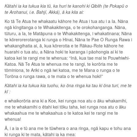
Kātahi ia ka tukua kia tū, ka huri te kanohi ki Qiblih (te Pokapū o
te Arohanui, i.e. Bahjí, Akká), ā ka kiia ai:
Ko tā Te Atua he whakaatu kāhore he Atua i tua atu i a Ia. Nāna
ngā kīngitanga o te Whakakitenga, o te orokohanganga. Nāna,
tūturu, a Ia, te Matāpuna o te Whakakitenga, i whakatinana; Nāna
te kōrerorerotanga ki runga o Hinai, Nāna te Pae O Runga Rawa i
whakangihatia ai, ā, kua kōrerotia e te Rākau-Rote kāhore he
huarahi o tua atu, a Nāna hoki te karanga i pāohongia ai ki te
katoa kei te rangi me te whenua: “Inā, kua tae mai te Pouwhiwhi-
Katoa. Nā Te Atua te whenua me te rangi, te korōria me te
tōminiona, te Ariki o ngā iwi katoa, me te Mana o runga o te
Torōna o runga rawa, o te mata o te whenua hoki!”
Kātahi ia ka tukua kia tuohu, ko ōna ringa ka tau ki ōna turi, me te
kī :
e whaikorōria ana ki a Koe, kei runga noa atu o āku whakamihi,
me te whakamihi o ētahi kei tōku taha, kei runga noa atu o āku
whakaahua me te whakaahua o te katoa kei te rangi me te
whenua!
Ā, i a ia e tū ana me te tūwhera o ana ringa, ngā kapu e tohu ana
ki runga ki te mata, kātahi ia ka mea: