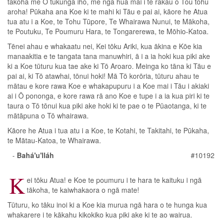
tākoha me Ō tukunga iho, me ngā hua mai i te rākau o Tōu tohu
aroha! Pūkaha ana Koe ki te mahi ki Tāu e pai ai, kāore he Atua
tua atu i a Koe, te Tohu Tūpore, Te Whairawa Nunui, te Mākoha,
te Poutuku, Te Poumuru Hara, te Tongarerewa, te Mōhio-Katoa.
Tēnei ahau e whakaatu nei, Kei tōku Ariki, kua ākina e Kōe kia
manaakitia e te tangata tana manuwhiri, ā i a ia hoki kua piki ake
ki a Koe tūturu kua tae ake ki Tō Aroaro. Meinga ko tāna ki Tāu e
pai ai, ki Tō atawhai, tōnui hoki! Mā Tō korōria, tūturu ahau te
mātau e kore rawa Koe e whakapupuru i a Koe mai i Tāu i akiaki
ai i Ō pononga, e kore rawa rā ano Koe e tupe i a ia kua piri ki te
taura o Tō tōnui kua piki ake hoki ki te pae o te Pūaotanga, ki te
mātāpuna o Tō whairawa.
Kāore he Atua i tua atu i a Koe, te Kotahi, te Takitahi, te Pūkaha,
te Mātau-Katoa, te Whairawa.
-
Bahá'u'lláh
#10192
K
ei tōku Atua! e Koe te poumuru i te hara te kaituku i ngā
tākoha, te kaiwhakaora o ngā mate!
Tūturu, ko tāku inoi ki a Koe kia murua ngā hara o te hunga kua
whakarere i te kākahu kikokiko kua piki ake ki te ao wairua.