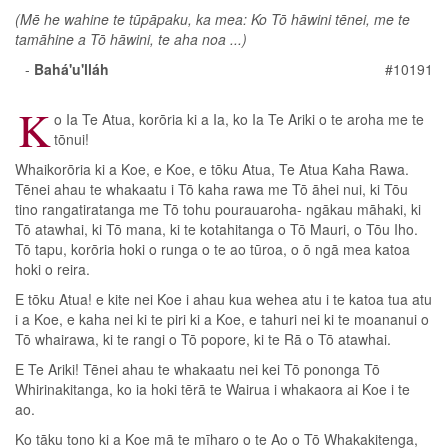
(Mē he wahine te tūpāpaku, ka mea: Ko Tō hāwini tēnei, me te
tamāhine a Tō hāwini, te aha noa ...)
-
Bahá'u'lláh
#10191
K
o Ia Te Atua, korōria ki a Ia, ko Ia Te Ariki o te aroha me te
tōnui!
Whaikorōria ki a Koe, e Koe, e tōku Atua, Te Atua Kaha Rawa.
Tēnei ahau te whakaatu i Tō kaha rawa me Tō āhei nui, ki Tōu
tino rangatiratanga me Tō tohu pourauaroha- ngākau māhaki, ki
Tō atawhai, ki Tō mana, ki te kotahitanga o Tō Mauri, o Tōu Iho.
Tō tapu, korōria hoki o runga o te ao tūroa, o ō ngā mea katoa
hoki o reira.
E tōku Atua! e kite nei Koe i ahau kua wehea atu i te katoa tua atu
i a Koe, e kaha nei ki te piri ki a Koe, e tahuri nei ki te moananui o
Tō whairawa, ki te rangi o Tō popore, ki te Rā o Tō atawhai.
E Te Ariki! Tēnei ahau te whakaatu nei kei Tō pononga Tō
Whirinakitanga, ko ia hoki tērā te Wairua i whakaora ai Koe i te
ao.
Ko tāku tono ki a Koe mā te mīharo o te Ao o Tō Whakakitenga,