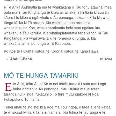
e Te Ariki! Āwhinatia ia mā te whakakaha o Tāu tohu atawhai mea
puta mai i Tāu Kīngitanga tē kitea ai, whakahirihiritia ia ki aua tini
kāore i te kitea e ngā whatu o Āu pononga, tukua hoki ia kia whai
tūnga tōtika ki Tō aroaro. Kia wetekina tana arero kia
whakatātakina Koe, whakaharakoatia hoki tana ngākau kia
whakanuia Tōu korōria. Kia whakapiataatatia tana kanohi ki Tāu
Kīngitanga, kia whairawa ia ki te rohenga o runga, ā, kia
whakaūtia ia hei pononga o Tō Kaupapa.
Ko Koe te Pūkaha-Katoa, te Korōria-Katoa, te Kaha Rawa.
-
`Abdu'l-Bahá
#10204
MŌ TE HUNGA TAMARIKI
E
te Ariki, tōku Atua! Ko ia nei tētahi tamaiti i puta mai i ngā
hūhā o tētahi o Āu pononga, Nāu i tukua mai ai tētahi
tūranga nui ki ngā Pukatuhi o Tō ture mutungakore ki Ngā
Pukapuka o Tō hiahia.
Tēnei ahau te inoi nei ki a Koe mā Tōu ingoa, e taea ai e te katoa
te whakawhiwhia ki tāna e hiahia ai, kia tukua te tauranga e te