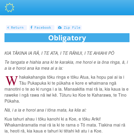
Return
Facebook
Zip File
Obligatory
KIA TĀKINA IA RĀ, I TE ATA, I TE RĀNUI, I TE AHIAHI PŌ
Te tangata e hiahia ana ki te karakia, me horoi e ia ōna ringa, ā, i
a ia e horoi ana ka mea ai a ia:
W
hakakahangia tōku ringa e tōku Atua, ka hopu pai ai ia i
Tāu Pukapuka ki te pūkaha e kore e whaimana ngā
manotini o te ao ki runga i a ia. Manaakitia mai rā ia, kia kaua ia e
raweke i ngā rawa nā iwi kē. Tūturu ko Koe te Kaharawa, te Tino
Pūkaha.
Nā, i a ia e horoi ana i tōna mata, ka kiia ai:
Kua tahuri ahau i tōku kanohi ki a Koe, e tōku Ariki!
Whakamāramatia mai rā ia ki te rama o Tō mata. Tiakina mai rā
ia, heoti rā, kia kaua e tahuri ki tētahi kē atu i a Koe.