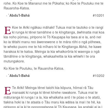
rohe. Ko Koe te Mananui me te Pūkaha; ko Koe te Poutuku me te
Rauaroha-Katoa.
-
`Abdu'l-Bahá
#10201
E
Koe te Ariki ngākau māhaki! Tukua mai te tautoko o te rangi
ki runga ki tēnei tamāhine o te kīngitanga, āwhinatia mai koa
kia noho pūmau, piripono ki Tō Kaupapa ka taea ai e ia, anō nei
ko ia tētahi manu reo āwenewene o te māra rōhi o ngā pōhewa,
te wheko puoro me te hā mīharo ki te Kingitanga Abhá, he kawe
harakoa ki te katoa. Meinga ia kia whaikorōria ki waenga o ngā
tāmāhine o te kīngitanga, whakaaheitia ia kia whiwhi i te ora
mutungakore.
Ko Koe te Poutuku, te Rauaroha-Katoa.
-
`Abdu'l-Bahá
#10202
E
Te Ariki! Meinga tēnei taiohi kia kōpura, hōmai rā Tāu
manaaki ki runga ki tēnei kīrehe rawakore. Tukua mai te
māturanga ki runga i a ia, kia whaikaha anō i te pūao o te atatū,
tiakina hoki ia i te ataata o Tāu maru kia wātea ia mai i te hē, ka
piripono ai ia ki te ponongatanga ki Tō Kaupapa, ka arataki ai ia i