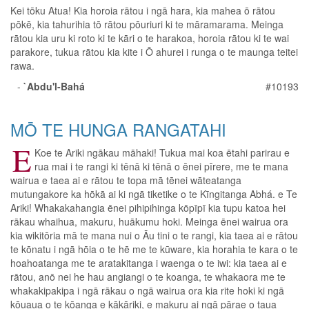
Kei tōku Atua! Kia horoia rātou i ngā hara, kia mahea ō rātou
pōkē, kia tahurihia tō rātou pōuriuri ki te māramarama. Meinga
rātou kia uru ki roto ki te kāri o te harakoa, horoia rātou ki te wai
parakore, tukua rātou kia kite i Ō ahurei i runga o te maunga teitei
rawa.
-
`Abdu'l-Bahá
#10193
MŌ TE HUNGA RANGATAHI
E
Koe te Ariki ngākau māhaki! Tukua mai koa ētahi parirau e
rua mai i te rangi ki tēnā ki tēnā o ēnei pīrere, me te mana
wairua e taea ai e rātou te topa mā tēnei wāteatanga
mutungakore ka hōkā ai ki ngā tiketike o te Kīngitanga Abhá. e Te
Ariki! Whakakahangia ēnei pihipihinga kōpīpī kia tupu katoa hei
rākau whaihua, makuru, huākumu hoki. Meinga ēnei wairua ora
kia wikitōria mā te mana nui o Āu tini o te rangi, kia taea ai e rātou
te kōnatu i ngā hōia o te hē me te kūware, kia horahia te kara o te
hoahoatanga me te aratakitanga i waenga o te iwi: kia taea ai e
rātou, anō nei he hau angiangi o te koanga, te whakaora me te
whakakipakipa i ngā rākau o ngā wairua ora kia rite hoki ki ngā
kōuaua o te kōanga e kākāriki, e makuru ai ngā pārae o taua