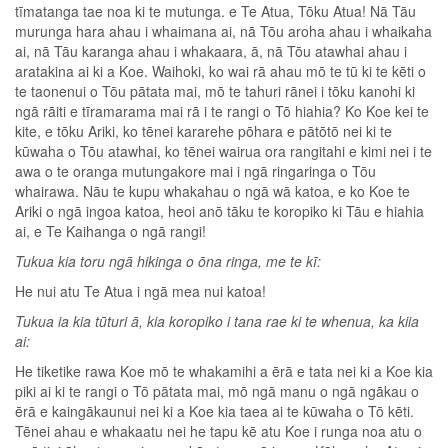
tīmatanga tae noa ki te mutunga. e Te Atua, Tōku Atua! Nā Tāu
murunga hara ahau i whaimana ai, nā Tōu aroha ahau i whaikaha
ai, nā Tāu karanga ahau i whakaara, ā, nā Tōu atawhai ahau i
aratakina ai ki a Koe. Waihoki, ko wai rā ahau mō te tū ki te kēti o
te taonenui o Tōu pātata mai, mō te tahuri rānei i tōku kanohi ki
ngā rāiti e tīramarama mai rā i te rangi o Tō hiahia? Ko Koe kei te
kite, e tōku Ariki, ko tēnei kararehe pōhara e pātōtō nei ki te
kūwaha o Tōu atawhai, ko tēnei wairua ora rangitahi e kimi nei i te
awa o te oranga mutungakore mai i ngā ringaringa o Tōu
whairawa. Nāu te kupu whakahau o ngā wā katoa, e ko Koe te
Ariki o ngā ingoa katoa, heoi anō tāku te koropiko ki Tāu e hiahia
ai, e Te Kaihanga o ngā rangi!
Tukua kia toru ngā hikinga o ōna ringa, me te kī:
He nui atu Te Atua i ngā mea nui katoa!
Tukua ia kia tūturi ā, kia koropiko i tana rae ki te whenua, ka kiia
ai:
He tiketike rawa Koe mō te whakamihi a ērā e tata nei ki a Koe kia
piki ai ki te rangi o Tō pātata mai, mō ngā manu o ngā ngākau o
ērā e kaingākaunui nei ki a Koe kia taea ai te kūwaha o Tō kēti.
Tēnei ahau e whakaatu nei he tapu kē atu Koe i runga noa atu o