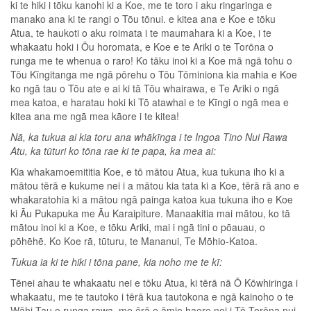
ki te hiki i tōku kanohi ki a Koe, me te toro i aku ringaringa e
manako ana ki te rangi o Tōu tōnui. e kitea ana e Koe e tōku
Atua, te haukoti o aku roimata i te maumahara ki a Koe, i te
whakaatu hoki i Ōu horomata, e Koe e te Ariki o te Torōna o
runga me te whenua o raro! Ko tāku inoi ki a Koe mā ngā tohu o
Tōu Kīngitanga me ngā pōrehu o Tōu Tōminiona kia mahia e Koe
ko ngā tau o Tōu ate e ai ki tā Tōu whairawa, e Te Ariki o ngā
mea katoa, e haratau hoki ki Tō atawhai e te Kīngi o ngā mea e
kitea ana me ngā mea kāore i te kitea!
Nā, ka tukua ai kia toru ana whākīnga i te Ingoa Tino Nui Rawa
Atu, ka tūturi ko tōna rae ki te papa, ka mea ai:
Kia whakamoemititia Koe, e tō mātou Atua, kua tukuna iho ki a
mātou tērā e kukume nei i a mātou kia tata ki a Koe, tērā rā ano e
whakaratohia ki a mātou ngā painga katoa kua tukuna iho e Koe
ki Āu Pukapuka me Āu Karaipiture. Manaakitia mai mātou, ko tā
mātou inoi ki a Koe, e tōku Ariki, mai i ngā tini o pōauau, o
pōhēhē. Ko Koe rā, tūturu, te Mananui, Te Mōhio-Katoa.
Tukua ia ki te hiki i tōna pane, kia noho me te kī:
Tēnei ahau te whakaatu nei e tōku Atua, ki tērā nā Ō Kōwhiringa i
whakaatu, me te tautoko i tērā kua tautokona e ngā kainoho o te
Wāhi Tau o runga rawa, me ērā e āmio haere nei i Tō Torōna nui.