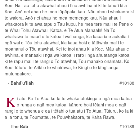
Koe, Nā Tāu tohu atawhai ahau i tino āwhina ai ki te tahuri ki a
Koe. Anō nei ahau he mea tūpāpaku kau. Nāu ahau i whakaora ki
te waiora. Anō nei ahau he mea memenge kau. Nāu ahau i
whakaora ki te awa tapu o Tāu kupu, he mea tere mai i te Pene o
te Whai Tohu Atawhai -Katoa. e Te Atua Manaaki! Nā Tō
whairawa te mauri o te katoa i waihanga; kia kaua ia e aukatia i
ngā wai o Tōu tohu atawhai, kia kaua hoki e tātāwhia mai i te
moananui o Tōu atawhai. Kei te inoi ahau ki a Koe, Māu ahau e
āwhina, e manaaki i ngā wā katoa, i raro i ngā āhuatanga katoa,
ki te rapu mai i te rangi o Tō atawhai, Tōu manako onamata. Ko
Koe, tūturu, te Ariki o te whairawa, te Kīngi o te kīngitanga
mutungakore.
-
Bahá'u'lláh
#10188
K
ī atu: Ko Te Atua ko Ia te whakatutukinga o ngā mea katoa
o runga o ngā mea katoa, kāhore hoki tētahi mea o ngā
rangi o te whenua e ea i tētahi o tua atu i Te Atua. Tūturu, ko Ia ki
a Ia tonu, te Poumātau, te Pouwhakaora, te Kaha Rawa.
-
The Báb
#10189