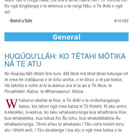
Ko ngā kīngitanga o te whenua o te rangi Nāu, e Te Ariki o ngā
ao!
-
Bahá'u'lláh
#10183
General
ḤUQÚQU’LLÁH: KO TĒTAHI MŌTIKA
NĀ TE ATU
Ko Huqúqu’lláh tētahi tino ture. Mā tēnā mā tēnā tēnei tukunga nō
te mea he mātāpuna o te tohu aroha, o te tōnui, o te pai katoa,
He takoha e noho ai ki ia wairua ora ki ia ao a Te Atua, te
Pouwhiwhi- Katoa, te Whairawanui- Katoa.
W
hakanui akehia ai Koe, e Te Ariki o te orokohanganga
katoa, kia tahuri ngā mea katoa ki Tō Kotahi. Ki aku arero
ā-kikokiko, ā-wairua, ko taku whakaaturanga kua whaitinana Koe,
kua whakakitea, kua tukua iho Āu tohu, kua whakatātakina Āu
whakaaturanga. Tēnei ahau te whakaatu i Tāu noho kotahi tonu
atu i tētahi anō, i Tōu atuatanga i tua atu o ngā mea katoa o te