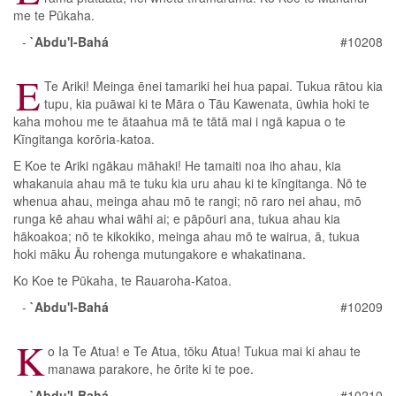
me te Pūkaha.
-
`Abdu'l-Bahá
#10208
E
Te Ariki! Meinga ēnei tamariki hei hua papai. Tukua rātou kia
tupu, kia puāwai ki te Māra o Tāu Kawenata, ūwhia hoki te
kaha mohou me te ātaahua mā te tātā mai i ngā kapua o te
Kīngitanga korōria-katoa.
E Koe te Ariki ngākau māhaki! He tamaiti noa iho ahau, kia
whakanuia ahau mā te tuku kia uru ahau ki te kīngitanga. Nō te
whenua ahau, meinga ahau mō te rangi; nō raro nei ahau, mō
runga kē ahau whai wāhi ai; e pāpōuri ana, tukua ahau kia
hākoakoa; nō te kikokiko, meinga ahau mō te wairua, ā, tukua
hoki māku Āu rohenga mutungakore e whakatinana.
Ko Koe te Pūkaha, te Rauaroha-Katoa.
-
`Abdu'l-Bahá
#10209
K
o Ia Te Atua! e Te Atua, tōku Atua! Tukua mai ki ahau te
manawa parakore, he ōrite ki te poe.
-
`Abdu'l-Bahá
#10210