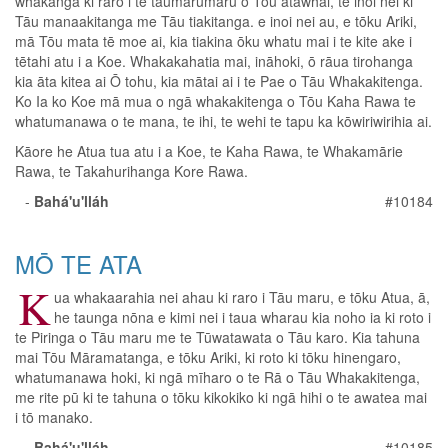
whakangā ki raro i te taumarumaru o Tōu atawhai, te inoi nei ki
Tāu manaakitanga me Tāu tiakitanga. e inoi nei au, e tōku Ariki,
mā Tōu mata tē moe ai, kia tiakina ōku whatu mai i te kite ake i
tētahi atu i a Koe. Whakakahatia mai, ināhoki, ō rāua tirohanga
kia āta kitea ai Ō tohu, kia mātai ai i te Pae o Tāu Whakakitenga.
Ko Ia ko Koe mā mua o ngā whakakitenga o Tōu Kaha Rawa te
whatumanawa o te mana, te ihi, te wehi te tapu ka kōwiriwirihia ai.
Kāore he Atua tua atu i a Koe, te Kaha Rawa, te Whakamārie
Rawa, te Takahurihanga Kore Rawa.
-
Bahá'u'lláh
#10184
MŌ TE ATA
K
ua whakaarahia nei ahau ki raro i Tāu maru, e tōku Atua, ā,
he taunga nōna e kimi nei i taua wharau kia noho ia ki roto i
te Piringa o Tāu maru me te Tūwatawata o Tāu karo. Kia tahuna
mai Tōu Māramatanga, e tōku Ariki, ki roto ki tōku hinengaro,
whatumanawa hoki, ki ngā mīharo o te Rā o Tāu Whakakitenga,
me rite pū ki te tahuna o tōku kikokiko ki ngā hihi o te awatea mai
i tō manako.
-
Bahá'u'lláh
#10185