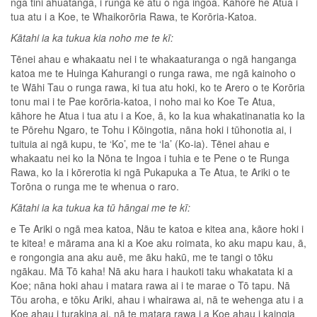
ngā tini āhuatanga, i runga kē atu o ngā ingoa. Kāhore he Atua i
tua atu i a Koe, te Whaikorōria Rawa, te Korōria-Katoa.
Kātahi ia ka tukua kia noho me te kī:
Tēnei ahau e whakaatu nei i te whakaaturanga o ngā hanganga
katoa me te Huinga Kahurangi o runga rawa, me ngā kainoho o
te Wāhi Tau o runga rawa, ki tua atu hoki, ko te Arero o te Korōria
tonu mai i te Pae korōria-katoa, i noho mai ko Koe Te Atua,
kāhore he Atua i tua atu i a Koe, ā, ko Ia kua whakatinanatia ko Ia
te Pōrehu Ngaro, te Tohu i Kōingotia, nāna hoki i tūhonotia ai, i
tuituia ai ngā kupu, te ‘Ko’, me te ‘Ia’ (Ko-ia). Tēnei ahau e
whakaatu nei ko Ia Nōna te Ingoa i tuhia e te Pene o te Runga
Rawa, ko Ia i kōrerotia ki ngā Pukapuka a Te Atua, te Ariki o te
Torōna o runga me te whenua o raro.
Kātahi ia ka tukua ka tū hāngai me te kī:
e Te Ariki o ngā mea katoa, Nāu te katoa e kitea ana, kāore hoki i
te kitea! e mārama ana ki a Koe aku roimata, ko aku mapu kau, ā,
e rongongia ana aku auē, me āku hakū, me te tangi o tōku
ngākau. Mā Tō kaha! Nā aku hara i haukoti taku whakatata ki a
Koe; nāna hoki ahau i matara rawa ai i te marae o Tō tapu. Nā
Tōu aroha, e tōku Ariki, ahau i whairawa ai, nā te wehenga atu i a
Koe ahau i turakina ai, nā te matara rawa i a Koe ahau i kaingia