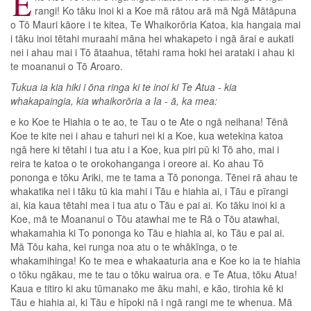
E
rangi! Ko tāku inoi ki a Koe mā rātou arā mā Ngā Mātāpuna
o Tō Mauri kāore i te kitea, Te Whaikorōria Katoa, kia hangaia mai
i tāku inoi tētahi muraahi māna hei whakapeto i ngā ārai e aukati
nei i ahau mai i Tō ātaahua, tētahi rama hoki hei arataki i ahau ki
te moananui o Tō Aroaro.
Tukua ia kia hiki i ōna ringa ki te inoi ki Te Atua - kia
whakapaingia, kia whaikorōria a Ia - ā, ka mea:
e ko Koe te Hiahia o te ao, te Tau o te Ate o ngā neihana! Tēnā
Koe te kite nei i ahau e tahuri nei ki a Koe, kua wetekina katoa
ngā here ki tētahi i tua atu i a Koe, kua piri pū ki Tō aho, mai i
reira te katoa o te orokohanganga i oreore ai. Ko ahau Tō
pononga e tōku Ariki, me te tama a Tō pononga. Tēnei rā ahau te
whakatika nei i tāku tū kia mahi i Tāu e hiahia ai, i Tāu e pīrangi
ai, kia kaua tētahi mea i tua atu o Tāu e pai ai. Ko tāku inoi ki a
Koe, mā te Moananui o Tōu atawhai me te Rā o Tōu atawhai,
whakamahia ki To pononga ko Tāu e hiahia ai, ko Tāu e pai ai.
Mā Tōu kaha, kei runga noa atu o te whākīnga, o te
whakamihinga! Ko te mea e whakaaturia ana e Koe ko ia te hiahia
o tōku ngākau, me te tau o tōku wairua ora. e Te Atua, tōku Atua!
Kaua e titiro ki aku tūmanako me āku mahi, e kāo, tirohia kē ki
Tāu e hiahia ai, ki Tāu e hīpoki nā i ngā rangi me te whenua. Mā