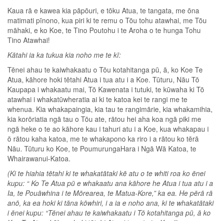
Kaua rā e kawea kia pāpōuri, e tōku Atua, te tangata, me ōna
matimati pīnono, kua piri ki te remu o Tōu tohu atawhai, me Tōu
māhaki, e ko Koe, te Tino Poutohu i te Aroha o te hunga Tohu
Tino Atawhai!
Kātahi ia ka tukua kia noho me te kī:
Tēnei ahau te kaiwhakaatu o Tōu kotahitanga pū, ā, ko Koe Te
Atua, kāhore hoki tētahi Atua i tua atu i a Koe. Tūturu, Nāu Tō
Kaupapa i whakaatu mai, Tō Kawenata i tutuki, te kūwaha ki Tō
atawhai i whakatūwheratia ai ki te katoa kei te rangi me te
whenua. Kia whakapaingia, kia tau te rangimārie, kia whakamihia,
kia korōriatia ngā tau o Tōu ate, rātou hei aha koa ngā piki me
ngā heke o te ao kāhore kau i tahuri atu i a Koe, kua whakapau i
ō rātou kaha katoa, me te whakapono ka riro i a rātou ko tērā
Nāu. Tūturu ko Koe, te PoumurungaHara i Ngā Wā Katoa, te
Whairawanui-Katoa.
(Ki te hiahia tētahi ki te whakatātaki kē atu o te whiti roa ko ēnei
kupu: “ Ko Te Atua pū e whakaatu ana kāhore he Atua i tua atu i a
Ia, te Pouāwhina i te Mōrearea, te Matua-Kore,” ka ea. He pērā rā
anō, ka ea hoki ki tāna kōwhiri, i a ia e noho ana, ki te whakatātaki
i ēnei kupu: “Tēnei ahau te kaiwhakaatu i Tō kotahitanga pū, ā ko