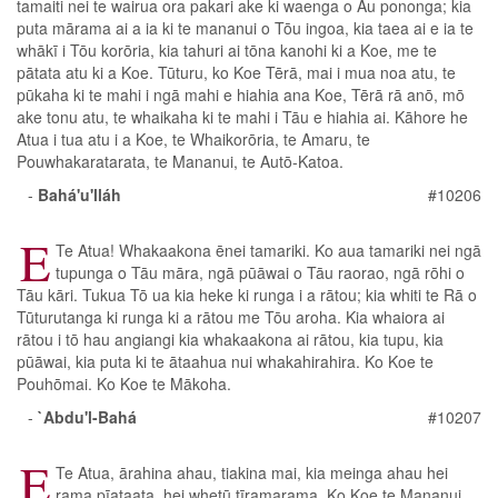
tamaiti nei te wairua ora pakari ake ki waenga o Āu pononga; kia
puta mārama ai a ia ki te mananui o Tōu ingoa, kia taea ai e ia te
whākī i Tōu korōria, kia tahuri ai tōna kanohi ki a Koe, me te
pātata atu ki a Koe. Tūturu, ko Koe Tērā, mai i mua noa atu, te
pūkaha ki te mahi i ngā mahi e hiahia ana Koe, Tērā rā anō, mō
ake tonu atu, te whaikaha ki te mahi i Tāu e hiahia ai. Kāhore he
Atua i tua atu i a Koe, te Whaikorōria, te Amaru, te
Pouwhakaratarata, te Mananui, te Autō-Katoa.
-
Bahá'u'lláh
#10206
E
Te Atua! Whakaakona ēnei tamariki. Ko aua tamariki nei ngā
tupunga o Tāu māra, ngā pūāwai o Tāu raorao, ngā rōhi o
Tāu kāri. Tukua Tō ua kia heke ki runga i a rātou; kia whiti te Rā o
Tūturutanga ki runga ki a rātou me Tōu aroha. Kia whaiora ai
rātou i tō hau angiangi kia whakaakona ai rātou, kia tupu, kia
pūāwai, kia puta ki te ātaahua nui whakahirahira. Ko Koe te
Pouhōmai. Ko Koe te Mākoha.
-
`Abdu'l-Bahá
#10207
E
Te Atua, ārahina ahau, tiakina mai, kia meinga ahau hei
rama pīataata, hei whetū tīramarama. Ko Koe te Mananui