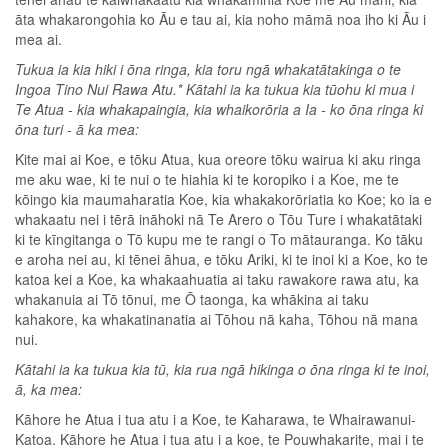
āta whakarongohia ko Āu e tau ai, kia noho māmā noa iho ki Āu i
mea ai.
Tukua ia kia hiki i ōna ringa, kia toru ngā whakatātakinga o te
Ingoa Tino Nui Rawa Atu.* Kātahi ia ka tukua kia tūohu ki mua i
Te Atua - kia whakapaingia, kia whaikorōria a Ia - ko ōna ringa ki
ōna turi - ā ka mea:
Kite mai ai Koe, e tōku Atua, kua oreore tōku wairua ki aku ringa
me aku wae, ki te nui o te hiahia ki te koropiko i a Koe, me te
kōingo kia maumaharatia Koe, kia whakakorōriatia ko Koe; ko ia e
whakaatu nei i tērā ināhoki nā Te Arero o Tōu Ture i whakatātaki
ki te kīngitanga o Tō kupu me te rangi o To mātauranga. Ko tāku
e aroha nei au, ki tēnei āhua, e tōku Ariki, ki te inoi ki a Koe, ko te
katoa kei a Koe, ka whakaahuatia ai taku rawakore rawa atu, ka
whakanuia ai Tō tōnui, me Ō taonga, ka whākina ai taku
kahakore, ka whakatinanatia ai Tōhou nā kaha, Tōhou nā mana
nui.
Kātahi ia ka tukua kia tū, kia rua ngā hikinga o ōna ringa ki te inoi,
ā, ka mea:
Kāhore he Atua i tua atu i a Koe, te Kaharawa, te Whairawanui-
Katoa. Kāhore he Atua i tua atu i a koe, te Pouwhakarite, mai i te