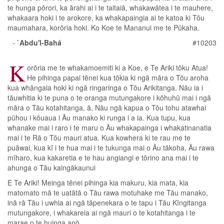
te hunga pōrori, ka ārahi ai i te taitaiā, whakawātea i te mauhere,
whakaara hoki i te arokore, ka whakapaingia ai te katoa ki Tōu
maumahara, korōria hoki. Ko Koe te Mananui me te Pūkaha.
-
`Abdu'l-Bahá
#10203
K
orōria me te whakamoemiti ki a Koe, e Te Ariki tōku Atua!
He pihinga papai tēnei kua tōkia ki ngā māra o Tōu aroha
kua whāngaia hoki ki ngā ringaringa o Tōu Arikitanga. Nāu ia i
tāuwhitia ki te puna o te oranga mutungakore i kōhuhū mai i ngā
māra o Tāu kotahitanga, ā, Nāu ngā kapua o Tōu tohu atawhai
pūhou i kōuaua i Āu manako ki runga i a ia. Kua tupu, kua
whanake mai i raro i te maru o Āu whakapainga i whakatinanatia
mai i te Rā o Tōu mauri atua. Kua kowhera ki te rau me te
puāwai, kua kī i te hua mai i te tukunga mai o Āu tākoha, Āu rawa
mīharo, kua kakaretia e te hau angiangi e tōrino ana mai i te
ahunga o Tāu kaingākaunui
E Te Ariki! Meinga tēnei pihinga kia makuru, kia mata, kia
matomato mā te uatātā o Tāu rawa motuhake me Tāu manako,
inā rā Tāu i uwhia ai ngā tāpenekara o te tapu i Tāu Kīngitanga
mutungakore, i whakareia ai ngā mauri o te kotahitanga i te
marae o te huinga anō.