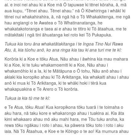
ai. e inoi nei ahau ki a Koe mā Ō tapuwae ki tēnei kōraha, ā, mā
aua kupu, “Tēnei ahau. Tēnei ahau.” nā Ō Kōwhiringa i whākī ki
tēnei nui whakahirahira, ā, nā ngā hā o Tō Whakakitenga, me ngā
hau angiangi o te Awatea o Tō Whatinanatanga, he
whakatakotoranga e taea ai e ahau te titiro ki Tō ātaahua, me te
mātakitaki i ngā tini āhuatanga kei roto kei Tō Pukapuka.
Tukua kia toru āna whakatātakitanga i te Ingoa Tino Nui Rawa
Atu, ā, kia tūohu anō, ko ana ringa kia tau ki ana turi me te kī:
Korōria ki a Koe e tōku Atua, Nāu ahau i āwhina kia mau mahara
ki a Koe, ki te tuku whakamoemiti ki a Koe, Nāu ahau i
whakamōhio ki a Ia, ki te Mātāpuna o Ō tohu, Nāu anō ahau i
akiaki kia koropiko ahau ki Tō Arikitanga, kia whakaiti ahau i ahau
anō ki mua ki Tō Arikitanga, ki te whāki hoki i tērā kua
whakapuakina e Te Arero o Tō korōria.
Tukua ia kia tū me te kī:
e Te Atua, tōku Atua! Kua koropikona tōku tuarā i te toimaha o
aku hara, nā taku kore e whakarongo ahau i tuakina ai. Kia āta
kimi whakaaro ahau mō aku mahi hara, me Tōu tuku aroha, ka
rewa tōku ngākau i roto i ahau, ka pāwera tōku toto i roto i aku
iaia. Nā Tō Ātaahua, e Koe e te Kōingo o te ao! Ka mumura ahau