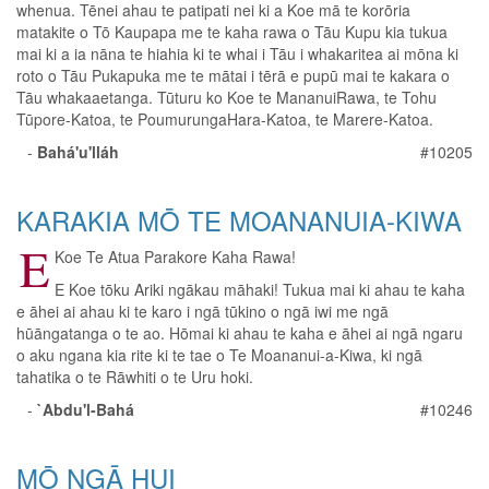
whenua. Tēnei ahau te patipati nei ki a Koe mā te korōria
matakite o Tō Kaupapa me te kaha rawa o Tāu Kupu kia tukua
mai ki a ia nāna te hiahia ki te whai i Tāu i whakaritea ai mōna ki
roto o Tāu Pukapuka me te mātai i tērā e pupū mai te kakara o
Tāu whakaaetanga. Tūturu ko Koe te MananuiRawa, te Tohu
Tūpore-Katoa, te PoumurungaHara-Katoa, te Marere-Katoa.
-
Bahá'u'lláh
#10205
KARAKIA MŌ TE MOANANUIA-KIWA
E
Koe Te Atua Parakore Kaha Rawa!
E Koe tōku Ariki ngākau māhaki! Tukua mai ki ahau te kaha
e āhei ai ahau ki te karo i ngā tūkino o ngā iwi me ngā
hūāngatanga o te ao. Hōmai ki ahau te kaha e āhei ai ngā ngaru
o aku ngana kia rite ki te tae o Te Moananui-a-Kiwa, ki ngā
tahatika o te Rāwhiti o te Uru hoki.
-
`Abdu'l-Bahá
#10246
MŌ NGĀ HUI