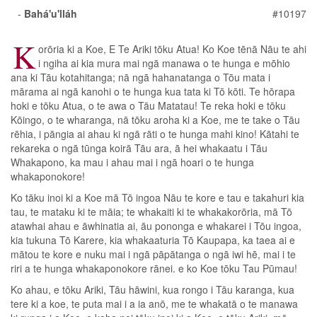
-
Bahá'u'lláh
#10197
K
orōria ki a Koe, E Te Ariki tōku Atua! Ko Koe tēnā Nāu te ahi
i ngiha ai kia mura mai ngā manawa o te hunga e mōhio
ana ki Tāu kotahitanga; nā ngā hahanatanga o Tōu mata i
mārama ai ngā kanohi o te hunga kua tata ki Tō kōti. Te hōrapa
hoki e tōku Atua, o te awa o Tāu Matatau! Te reka hoki e tōku
Kōingo, o te wharanga, nā tōku aroha ki a Koe, me te take o Tāu
rēhia, i pāngia ai ahau ki ngā rāti o te hunga mahi kino! Kātahi te
rekareka o ngā tūnga koirā Tāu ara, ā hei whakaatu i Tāu
Whakapono, ka mau i ahau mai i ngā hoari o te hunga
whakaponokore!
Ko tāku inoi ki a Koe mā Tō ingoa Nāu te kore e tau e takahuri kia
tau, te mataku ki te māia; te whakaiti ki te whakakorōria, mā Tō
atawhai ahau e āwhinatia ai, āu pononga e whakarei i Tōu ingoa,
kia tukuna Tō Karere, kia whakaaturia Tō Kaupapa, ka taea ai e
mātou te kore e nuku mai i ngā pāpātanga o ngā iwi hē, mai i te
riri a te hunga whakaponokore rānei. e ko Koe tōku Tau Pūmau!
Ko ahau, e tōku Ariki, Tāu hāwini, kua rongo i Tāu karanga, kua
tere ki a koe, te puta mai i a ia anō, me te whakatā o te manawa