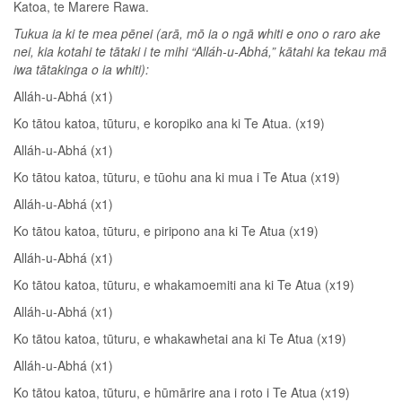
Katoa, te Marere Rawa.
Tukua ia ki te mea pēnei (arā, mō ia o ngā whiti e ono o raro ake
nei, kia kotahi te tātaki i te mihi “Alláh-u-Abhá,” kātahi ka tekau mā
iwa tātakinga o ia whiti):
Alláh-u-Abhá (x1)
Ko tātou katoa, tūturu, e koropiko ana ki Te Atua. (x19)
Alláh-u-Abhá (x1)
Ko tātou katoa, tūturu, e tūohu ana ki mua i Te Atua (x19)
Alláh-u-Abhá (x1)
Ko tātou katoa, tūturu, e piripono ana ki Te Atua (x19)
Alláh-u-Abhá (x1)
Ko tātou katoa, tūturu, e whakamoemiti ana ki Te Atua (x19)
Alláh-u-Abhá (x1)
Ko tātou katoa, tūturu, e whakawhetai ana ki Te Atua (x19)
Alláh-u-Abhá (x1)
Ko tātou katoa, tūturu, e hūmārire ana i roto i Te Atua (x19)