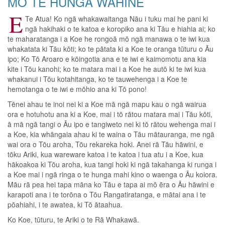
MŌ TE HUNGA WAHINE
E
Te Atua! Ko ngā whakawaitanga Nāu i tuku mai he pani ki
ngā hakihaki o te katoa e koropiko ana ki Tāu e hiahia ai; ko
te maharatanga i a Koe he rongoā mō ngā manawa o te iwi kua
whakatata ki Tāu kōti; ko te pātata ki a Koe te oranga tūturu o Āu
ipo; Ko Tō Aroaro e kōingotia ana e te iwi e kaimomotu ana kia
kite i Tōu kanohi; ko te matara mai i a Koe he autō ki te iwi kua
whakanui i Tōu kotahitanga, ko te tauwehenga i a Koe te
hemotanga o te iwi e mōhio ana ki Tō pono!
Tēnei ahau te inoi nei ki a Koe mā ngā mapu kau o ngā wairua
ora e hotuhotu ana ki a Koe, mai i tō rātou matara mai i Tāu kōti,
ā mā ngā tangi o Āu ipo e tangiweto nei ki tō rātou wehenga mai i
a Koe, kia whāngaia ahau ki te waina o Tāu mātauranga, me ngā
wai ora o Tōu aroha, Tōu rekareka hoki. Anei rā Tāu hāwini, e
tōku Ariki, kua wareware katoa i te katoa i tua atu i a Koe, kua
hākoakoa ki Tōu aroha, kua tangi hoki ki ngā takahanga ki runga i
a Koe mai i ngā ringa o te hunga mahi kino o waenga o Āu koiora.
Māu rā pea hei tapa māna ko Tāu e tapa ai mō ēra o Āu hāwini e
karapoti ana i te torōna o Tōu Rangatiratanga, e mātai ana i te
pōahiahi, i te awatea, ki Tō ātaahua.
Ko Koe, tūturu, te Ariki o te Rā Whakawā.