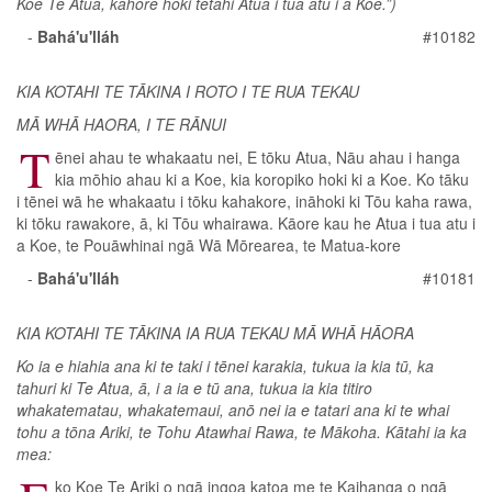
Koe Te Atua, kāhore hoki tētahi Atua i tua atu i a Koe.”)
-
Bahá'u'lláh
#10182
KIA KOTAHI TE TĀKINA I ROTO I TE RUA TEKAU
MĀ WHĀ HAORA, I TE RĀNUI
T
ēnei ahau te whakaatu nei, E tōku Atua, Nāu ahau i hanga
kia mōhio ahau ki a Koe, kia koropiko hoki ki a Koe. Ko tāku
i tēnei wā he whakaatu i tōku kahakore, ināhoki ki Tōu kaha rawa,
ki tōku rawakore, ā, ki Tōu whairawa. Kāore kau he Atua i tua atu i
a Koe, te Pouāwhinai ngā Wā Mōrearea, te Matua-kore
-
Bahá'u'lláh
#10181
KIA KOTAHI TE TĀKINA IA RUA TEKAU MĀ WHĀ HĀORA
Ko ia e hiahia ana ki te taki i tēnei karakia, tukua ia kia tū, ka
tahuri ki Te Atua, ā, i a ia e tū ana, tukua ia kia titiro
whakatematau, whakatemaui, anō nei ia e tatari ana ki te whai
tohu a tōna Ariki, te Tohu Atawhai Rawa, te Mākoha. Kātahi ia ka
mea:
ko Koe Te Ariki o ngā ingoa katoa me te Kaihanga o ngā