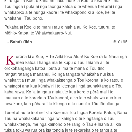
ki runga i a Koe. e kaha nei tāku inoi ki a Koe, e tōku Ariki, mā
Tōu ingoa i puta ai ngā taonga katoa o te whenua hei ārai i ngā
whakapiko a te hunga kāore i te whakapono ki a Koe, kei te
whakahē i Tāu pono.
Pūkaha ai Koe ki te mahi i tāu e hiahia ai. Ko Koe, tūturu, te
Mōhio-Katoa, te Whaiwhakaaro-Nui.
-
Bahá'u'lláh
#10195
K
orōria ki a Koe, E Te Ariki tōku Atua! Ko Koe rā Ia Nāna ngā
mea katoa i hanga mā te kupu o Tāu i hiahia ai, te
orokohanganga katoa i puta ai mā te mana o Tōu tino
rangatiratanga mananui. Ko ngā tāngata whaikaha nui kua
whakaititia i mua i ngā whakakitenga o Tōu korōria, ā ko rātou e
whaingoi ana kua kūnāwiri i te kitenga i ngā taunakitanga o Tōu
kaha rawa. Ko ia tangata matakite kua kore e pērā mai i te
mumura o te kororia o Tōu kanohi, a ko ia e whairawa ana kua
rawakore, kua pōhara i te kitenga o te nunui o Tōu tōnuitanga.
Tēnei ahau te inoi nei ki a Koe mā Tōu Ingoa Korōria-Katoa, Nāna
Tāu nā whakakākahu i ngā iwi kāinga o te kīngitanga o Tāu
whakakitenga, me ngā kainoho o te rangi o Tāu e hiahia ai, kia
tukua tōku wairua ora kia tōngia ki te rekareka o te tangi a te