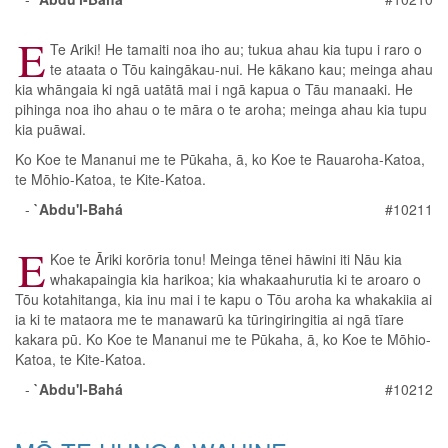
E
Te Ariki! He tamaiti noa iho au; tukua ahau kia tupu i raro o
te ataata o Tōu kaingākau-nui. He kākano kau; meinga ahau
kia whāngaia ki ngā uatātā mai i ngā kapua o Tāu manaaki. He
pihinga noa iho ahau o te māra o te aroha; meinga ahau kia tupu
kia puāwai.
Ko Koe te Mananui me te Pūkaha, ā, ko Koe te Rauaroha-Katoa,
te Mōhio-Katoa, te Kite-Katoa.
-
`Abdu'l-Bahá
#10211
E
Koe te Āriki korōria tonu! Meinga tēnei hāwini iti Nāu kia
whakapaingia kia harikoa; kia whakaahurutia ki te aroaro o
Tōu kotahitanga, kia inu mai i te kapu o Tōu aroha ka whakakiia ai
ia ki te mataora me te manawarū ka tūringiringitia ai ngā tīare
kakara pū. Ko Koe te Mananui me te Pūkaha, ā, ko Koe te Mōhio-
Katoa, te Kite-Katoa.
-
`Abdu'l-Bahá
#10212