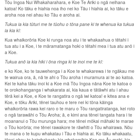
Tōu Ingoa Nui Whakaharahara, e Koe Te Ariki o ngā neihana
katoa! Ko tāku e hiahia noa iho nei ko Tāu i hiahia ai, ko tāku e
aroha noa nei ahau ko Tāu e aroha ai.
Tukua ia kia tūturi me te tūohu o tōna pane ki te whenua ka tukua
ia kia kī:
Kua whaikorōria Koe ki runga noa atu i te whakaahua o tētahi i
tua atu i a Koe, i te māramatanga hoki o tētahi mea i tua atu anō i
a Koe.
Tukua anō ia kia hiki i ōna ringa ki te inoi me te kī:
e ko Koe, ko te tauwehenga i a Koe te whakarewa i te ngākau me
te wairua ora, ā, nā te ahi o Tōu aroha i muramura ai te ao katoa.
Kei te kaha tāku inoi ki a Koe mā Tōu Ingoa nāna Koe te katoa o
te orokohanganga i whakarata ai, kia kaua e tātāwhi atu i ahau
tērā kei a Koe, e Koe te rangatira o ngā iwi katoa! e kitea ana e
Koe, e tōku Ariki, tēnei tauhou e tere nei ki tōna kāinga
whaikorōria rawa kei raro o te maru o Tōu rangatiratanga, kei roto
o ngā tarawāhi o Tōu Aroha; ā, e kimi ana tēnei tangata hara i te
moananui o Tōu murunga hara; me tēnei mōkai māhaki te marae
o Tōu korōria; me tēnei rawakore te rāwhiti o Tōu whairawa. Nōu
te mana o te kupu whakatau i Tāu e hiahia ai. Ko tāku whakaatu,
tēnei ahau te kaiwhakaatu kia whakamihia Koe me Āu mahi, kia