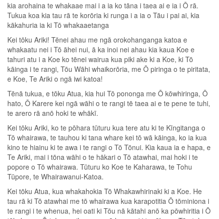
kia arohaina te whakaae mai i a ia ko tāna i taea ai e ia i Ō rā.
Tukua koa kia tau rā te korōria ki runga i a ia o Tāu i pai ai, kia
kākahuria ia ki Tō whakaaetanga
Kei tōku Ariki! Tēnei ahau me ngā orokohanganga katoa e
whakaatu nei i Tō āhei nui, ā ka inoi nei ahau kia kaua Koe e
tahuri atu i a Koe ko tēnei wairua kua piki ake ki a Koe, ki Tō
kāinga i te rangi, Tōu Wāhi whaikorōria, me Ō piringa o te piritata,
e Koe, Te Ariki o ngā iwi katoa!
Tēnā tukua, e tōku Atua, kia hui Tō pononga me Ō kōwhiringa, Ō
hato, Ō Karere kei ngā wāhi o te rangi tē taea ai e te pene te tuhi,
te arero rā anō hoki te whākī.
Kei tōku Ariki, ko te pōhara tūturu kua tere atu ki te Kīngitanga o
Tō whairawa, te tauhou ki tana whare kei tō wā kāinga, ko ia kua
kino te hiainu ki te awa i te rangi o Tō Tōnui. Kia kaua ia e hapa, e
Te Ariki, mai i tōna wāhi o te hākari o Tō atawhai, mai hoki i te
popore o Tō whairawa. Tūturu ko Koe te Kaharawa, te Tohu
Tūpore, te Whairawanui-Katoa.
Kei tōku Atua, kua whakahokia Tō Whakawhirinaki ki a Koe. He
tau rā ki Tō atawhai me tō whairawa kua karapotitia Ō tōminiona i
te rangi i te whenua, hei oati ki Tōu nā kātahi anō ka pōwhiritia i Ō