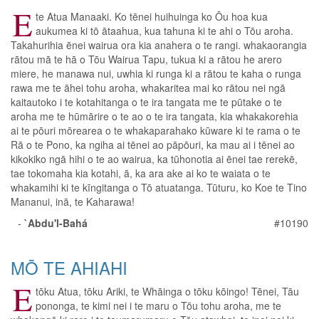
E
te Atua Manaaki. Ko tēnei huihuinga ko Ōu hoa kua
aukumea ki tō ātaahua, kua tahuna ki te ahi o Tōu aroha.
Takahurihia ēnei wairua ora kia anahera o te rangi. whakaorangia
rātou mā te hā o Tōu Wairua Tapu, tukua ki a rātou he arero
miere, he manawa nui, uwhia ki runga ki a rātou te kaha o runga
rawa me te āhei tohu aroha, whakaritea mai ko rātou nei ngā
kaitautoko i te kotahitanga o te ira tangata me te pūtake o te
aroha me te hūmārire o te ao o te ira tangata, kia whakakorehia
ai te pōuri mōrearea o te whakaparahako kūware ki te rama o te
Rā o te Pono, ka ngiha ai tēnei ao pāpōuri, ka mau ai i tēnei ao
kikokiko ngā hihi o te ao wairua, ka tūhonotia ai ēnei tae rerekē,
tae tokomaha kia kotahi, ā, ka ara ake ai ko te waiata o te
whakamihi ki te kīngitanga o Tō atuatanga. Tūturu, ko Koe te Tino
Mananui, inā, te Kaharawa!
-
`Abdu'l-Bahá
#10190
MŌ TE AHIAHI
E
tōku Atua, tōku Ariki, te Whāinga o tōku kōingo! Tēnei, Tāu
pononga, te kimi nei i te maru o Tōu tohu aroha, me te