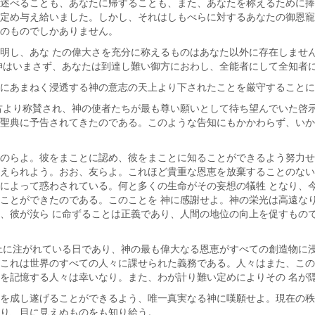
述べることも、あなたに帰することも、また、あなたを称えるために捧
定め与え給いました。しかし、それはしもべらに対するあなたの御恩寵
のものでしかありません。
明し、あな たの偉大さを充分に称えるものはあなた以外に存在しませ
神はいまさず、あなたは到達し難い御方におわし、全能者にして全知者
にあまねく浸透する神の意志の天上より下されたことを厳守することに
古より称賛され、神の使者たちが最も尊い願いとして待ち望んでいた啓
聖典に予告されてきたのである。このような告知にもかかわらず、いか
のらよ。彼をまことに認め、彼をまことに知ることができるよう努力せ
えられよう。おお、友らよ。これほど貴重な恩恵を放棄することのない
によって惑わされている。何と多くの生命がその妄想の犠牲 となり、
ことができたのである。このことを 神に感謝せよ。神の栄光は高遠な
、彼が汝ら に命ずることは正義であり、人間の地位の向上を促すもの
上に注がれている日であり、神の最も偉大なる恩恵がすべての創造物に
これは世界のすべての人々に課せられた義務である。人々はまた、この
を記憶する人々は幸いなり。また、わが計り難い定めによりその 名が
を成し遂げることができるよう、唯一真実なる神に嘆願せよ。現在の秩
り、目に見えぬものをも知り給う。