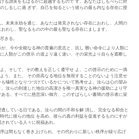
げる讃美をもはるかに超越するもので す。あなたはしもべらに対
のしるしに過 ぎず、自己を知るという彼らの最も内なる存在に授
ん。未来永劫を通じ、あなたは発見されない存在におわし、人間の
におわし、聖なるものの中の最も聖なる存在にまします。
尽きる。
示が、今や全能なる神の普遍の意志と、抗し 難い命令により人類に
に人類がこの啓示 の道より遠く迷い、その栄光より自らを遮断し
よ。そして、その教えを正しく遵守せ よ。この啓示のために一滴
よう、また、 その崇高なる地位を無視することのないよう注意せ
今も犠牲となりつづけているかについて熟考せよ。汝らは心の望み
り。汝らの到達した地位の高潔さを唯一真実なる神の援助により守
である。すべてに慈悲深い御方、このすばらしい書簡の啓示者に栄
浸透している日である。汝らの間の不和を解 消し、完全なる和合と
時代に彼らの地位 を高め、彼らの真の利益を促進するものにすが
隠されている人々に祝福あれ。
序は間もなく巻き上げられ、その代わりに新しい秩序が繰り広げ