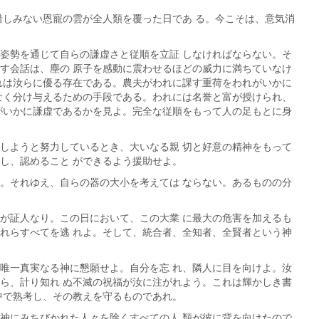
惜しみない恩寵の雲が全人類を覆った日であ る。今こそは、意気消
姿勢を通じて自らの謙虚さと従順を立証 しなければならない。そ
す会話は、塵の 原子を感動に震わせるほどの威力に満ちていなけ
れは汝らに優る存在である。農夫がわれに課す重荷をわれがいかに
なく分け与えるための手段である。われには名誉と富が授けられ、
がいかに謙虚であるかを見よ。完全な従順をもって人の足もとに身
しようと努力しているとき、大いなる親 切と好意の精神をもって
し、認めること ができるよう援助せよ。
。それゆえ、自らの器の大小を考えては ならない。あるものの分
が証人なり。この日において、この大業 に最大の危害を加えるも
れらすべてを逃 れよ。そして、統合者、全知者、全賢者という神
唯一真実なる神に懇願せよ。自分を忘 れ、隣人に目を向けよ。汝
ら、計り知れ ぬ不滅の祝福が汝に注がれよう。これは輝かしき書
中で熟考し、その教えを守るものであれ。
神にみちびかれた人々を除くすべての人 類が彼に背を向けたので