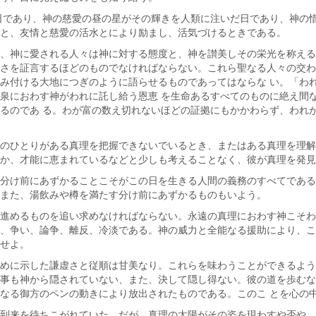
日であり、神の慈愛の昼の星がその輝きを人類に注いだ日であり、神の
と、友情と慈愛の活水とにより励まし、活気づけるときである。
、神に愛される人々は神に対する態度と、神を讃美しその栄光を称える
さを証言するほどのものでなければならない。これら聖なる人々の交わ
み付ける大地につぎのように語らせるものであってはならな い。「わ
泉におわす神がわれに託し給う恩恵 を生命あるすべてのものに絶え間
るのであ る。わが富の数え切れないほどの証拠にもかかわらず、われ
のひとりがある真理を把握できないでいるとき、またはある真理を理解
か、才能に恵まれているなどと少しも考えることなく、彼が真理を発見
分け前にあずかることこそがこの日を生きる人間の義務のすべてである
また、湯飲みや樽を満たす分け前にあずかるものもいよう。
進めるものを追い求めなければならない。永遠の真理におわす神こそわ
、争い、論争、離反、冷淡である。神の威力と全能なる援助により、こ
せよ。
めに示した謙虚さと従順は甘美なり。これらを味わうことができるよう
事も神から隠されていない、また、決して隠し得ない。彼の道を歩むな
なる御方のペンの動きにより放出されたものである。このこ とを心の
到来を待ちこがれていた。だが、真理の太陽がその姿を現わすや否や、