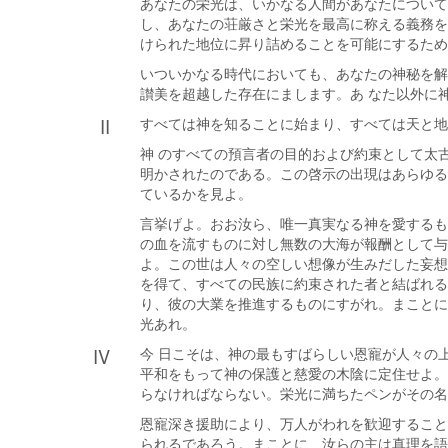
あなたの栄光は、いかなる人間があなたについて
し、あなたの荘厳さと栄光を最高に称える義務を
けられた地位に昇り詰めることを可能にするため
いついかなる時代においても、あなたの神秘を解
讃美を超越した存在にまします。あ なた以外に
II
すべては神を知ることに始まり、すべては天と地
神 のすべての預言者の目的および約束として太
明かされたのである。この啓示の出現はあらゆる
ているかを見よ。
言挙げよ。おお汝ら、唯一真実なる神を愛するも
の血を流すものに対し無数の大海が報酬として与
よ。この世は人々の空しい想像が生みだした妄想
を得て、すべての民族に約束された者と結ばれる
り、彼の大業を推進するものにすがれ。まことに
光あれ。
IV
今 日こそは、神の最もすばらしい恩寵が人々の
平和をもって神の保護と慈愛の木陰に定住せよ。
らなければならない。栄光に満ちたペンがその名
恩寵深き援助により、万人がわれを歓迎すること
られるであろう。まことに、汝らの主は真理を語