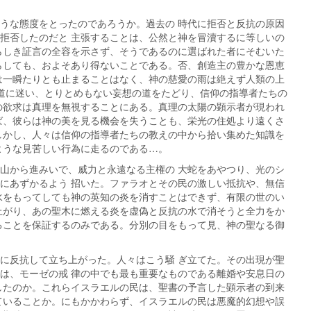
うな態度をとったのであろうか。過去の 時代に拒否と反抗の原因
拒否したのだと 主張することは、公然と神を冒瀆するに等しいの
らしき証言の全容を示さず、そうであるのに選ばれた者にそむいた
らしても、およそあり得ないことである。否、創造主の豊かな恩恵
は一瞬たりとも止まることはなく、神の慈愛の雨は絶えず人類の上
で道に迷い、とりとめもない妄想の道をたどり、信仰の指導者たちの
の欲求は真理を無視することにある。真理の太陽の顕示者が現われ
ば、彼らは神の美を見る機会を失うことも、栄光の住処より遠くさ
しかし、人々は信仰の指導者たちの教えの中から拾い集めた知識を
ような見苦しい行為に走るのである…。
山から進みいで、威力と永遠なる主権の 大蛇をあやつり、光のシ
にあずかるよう 招いた。ファラオとその民の激しい抵抗や、無信
水をもってしても神の英知の炎を消すことはできず、有限の世のい
上がり、あの聖木に燃える炎を虚偽と反抗の水で消そうと全力をか
ることを保証するのみである。分別の目をもって見、神の聖なる御
に反抗して立ち上がった。人々はこう騒 ぎ立てた。その出現が聖
は、モーゼの戒 律の中でも最も重要なものである離婚や安息日の
したのか。これらイスラエルの民は、聖書の予言した顕示者の到来
ていることか。にもかかわらず、イスラエルの民は悪魔的幻想や誤