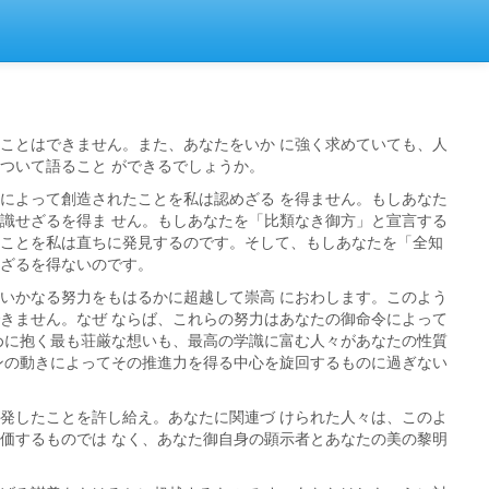
ことはできません。また、あなたをいか に強く求めていても、人
ついて語ること ができるでしょうか。
によって創造されたことを私は認めざる を得ません。もしあなた
識せざるを得ま せん。もしあなたを「比類なき御方」と宣言する
ことを私は直ちに発見するのです。そして、もしあなたを「全知
ざるを得ないのです。
いかなる努力をもはるかに超越して崇高 におわします。このよう
きません。なぜ ならば、これらの努力はあなたの御命令によって
めに抱く最も荘厳な想いも、最高の学識に富む人々があなたの性質
ンの動きによってその推進力を得る中心を旋回するものに過ぎない
発したことを許し給え。あなたに関連づ けられた人々は、このよ
価するものでは なく、あなた御自身の顕示者とあなたの美の黎明