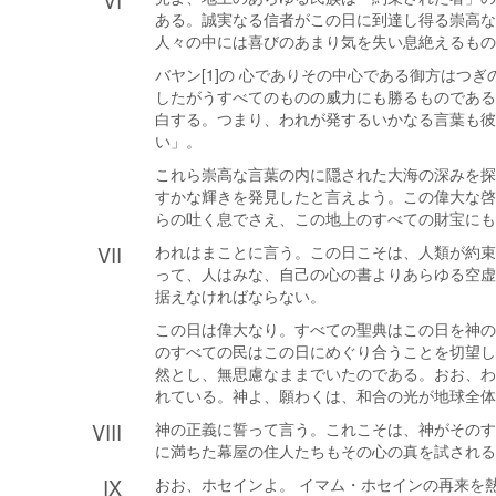
VI
ある。誠実なる信者がこの日に到達し得る崇高な
人々の中には喜びのあまり気を失い息絶えるもの
バヤン[1]の 心でありその中心である御方は
したがうすべてのものの威力にも勝るものである
白する。つまり、われが発するいかなる言葉も彼
い」。
これら崇高な言葉の内に隠された大海の深みを探
すかな輝きを発見したと言えよう。この偉大な啓
らの吐く息でさえ、この地上のすべての財宝にも
VII
われはまことに言う。この日こそは、人類が約束
って、人はみな、自己の心の書よりあらゆる空虚
据えなければならない。
この日は偉大なり。すべての聖典はこの日を神の
のすべての民はこの日にめぐり合うことを切望し
然とし、無思慮なままでいたのである。おお、わ
れている。神よ、願わくは、和合の光が地球全体
VIII
神の正義に誓って言う。これこそは、神がそのす
に満ちた幕屋の住人たちもその心の真を試される
IX
おお、ホセインよ。 イマム・ホセインの再来を