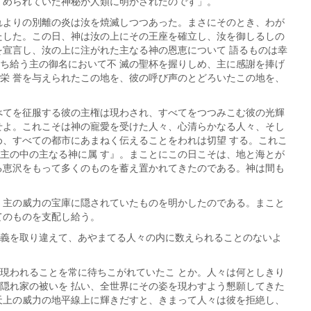
 められていた神秘が人類に明かされたのです」。
れよりの別離の炎は汝を焼滅しつつあった。まさにそのとき、わが
たした。この日、神は汝の上にその王座を確立し、汝を御しるしの
を宣言し、汝の上に注がれた主なる神の恩恵について 語るものは幸
ち給う主の御名において不 滅の聖杯を握りしめ、主に感謝を捧げ
栄 誉を与えられたこの地を、彼の呼び声のとどろいたこの地を、
べてを征服する彼の主権は現わされ、すべてをつつみこむ彼の光輝
せよ。これこそは神の寵愛を受けた人々、心清らかなる人々、そし
め、すべての都市にあまねく伝えることをわれは切望 する。これこ
主の中の主なる神に属 す』。まことにこの日こそは、地と海とが
る恵沢をもって多くのものを蓄え置かれてきたのである。神は間も
、主の威力の宝庫に隠されていたものを明かしたのである。まこと
てのものを支配し給う。
義を取り違えて、あやまてる人々の内に数えられることのないよ
現われることを常に待ちこがれていたこ とか。人々は何としきり
隠れ家の被いを 払い、全世界にその姿を現わすよう懇願してきた
天上の威力の地平線上に輝きだすと、きまって人々は彼を拒絶し、