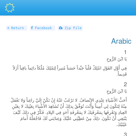
Return
Facebook
Zip File
Arabic
1
يَا ابْنَ الرُّوحِ
فِي أَوَّلِ القَوْلِ امْلِكْ قَلْباً جَيِّداً حَسَناً مُنيراً لِتَمْلِكَ مُلْكاً دائِماً باقِياً أَزَلاً
قَدِيماً.
2
يَا ابْنَ الرُّوحِ
أَحَبُّ الأَشْيَاءِ عِنْدِي الإنْصافُ. لا تَرْغَبْ عَنْهُ إِنْ تَكُنْ إِلَيَّ راغِباً وَلا تَغْفَلْ
مِنْهُ لِتَكُونَ لِي أَمِيناً وَأَنْتَ تُوَفَّقُ بِذلِكَ أَنْ تُشَاهِدَ الأَشْياءَ بِعَيْنِكَ لا بِعَيْنِ
العِبادِ وَتَعْرِفَها بِمَعْرِفَتِكَ لا بِمَعْرِفَةِ أَحَدٍ فِي البِلادِ. فَكِّرْ فِي ذلِكَ كَيْفَ
يَنْبَغِي أَنْ تَكُونَ. ذلِكَ مِنْ عَطِيَّتِي عَلَيْكَ وَعِنايَتي لَكَ فَاجْعَلْهُ أَمامَ
عَيْنَيْكَ.
3