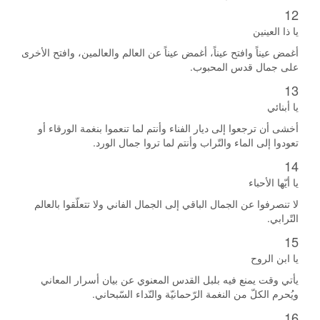
12
يا ذا العينين
أغمض عيناً وافتح عيناً، أغمض عيناً عن العالم والعالمين، وافتح الأخرى
على جمال قدس المحبوب.
13
يا أبنائي
أخشى أن ترجعوا إلى ديار الفناء وأنتم لما تنعموا بنغمة الورقاء أو
تعودوا إلى الماء والتّراب وأنتم لما تروا جمال الورد.
14
يا أيّها الأحباء
لا تنصرفوا عن الجمال الباقي إلى الجمال الفاني ولا تتعلّقوا بالعالم
التّرابي.
15
يا ابن الروح
يأتي وقت يمنع فيه بلبل القدس المعنوي عن بيان أسرار المعاني
ويُحرم الكلّ من النغمة الرّحمانيّة والنّداء السّبحاني.
16