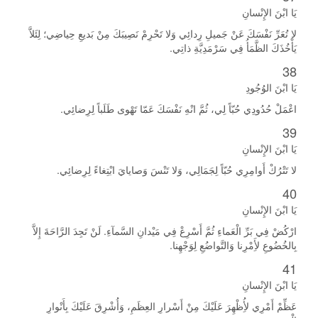
يَا ابْنَ الإِنْسانِ
لا تُعَرِّ نَفْسَكَ عَنْ جَميلِ رِدائِي وَلا تَحْرِمْ نَصِيبَكَ مِنْ بَديعِ حِياضِي؛ لِئَلاَّ
يَأْخُذَكَ الظَّمَأُ فِي سَرْمَدِيَّةِ ذاتِي.
38
يَا ابْنَ الوُجُودِ
اعْمَلْ حُدُودِي حُبّاً لِي، ثُمَّ انْهِ نَفْسَكَ عَمّا تَهْوى طَلَباً لِرِضائِي.
39
يَا ابْنَ الإِنْسانِ
لا تَتْرُكْ أَوامِرِي حُبّاً لِجَمَالِي، وَلا تَنْسَ وَصايايَ ابْتِغاءً لِرِضائِي.
40
يَا ابْنَ الإِنْسانِ
ارْكُضْ فِي بَرِّ الْعَماءِ ثُمَّ أَسْرِعْ فِي مَيْدانِ السَّمآءِ. لَنْ تَجِدَ الرَّاحَةَ إِلاَّ
بِالخُضُوعِ لأَِمْرِنا وَالتَّواضُعِ لِوَجْهِنا.
41
يَا ابْنَ الإِنْسانِ
عَظِّمْ أَمْرِي لأُِظْهِرَ عَلَيْكَ مِنْ أَسْرارِ العِظَمِ، وَأُشْرِقَ عَلَيْكَ بِأَنْوارِ