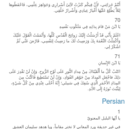
أَنْتُمْ خَزائِني، لأَِنَّ فِيكُم كَنَزْتُ لآلِئَ أَسْرارِي وَجَوَاهِرَ عِلْمِي، فَاحْفَظُوها
لِئَلاَّ يَطَّلِعَ عَلَيْهَا أَغْيارُ عِبادِي وَأَشْرارُ خَلْقِي.
70
يَا ابْنَ مَنْ قامَ بِذاتِهِ فِي مَلَكُوتِ نَفْسِهِ
اعْلَمْ بِأَنِّي قَدْ أَرْسَلْتُ إِلَيْكَ رَوائِحَ الْقُدْسِ كُلَّها، وَأَتْمَمْتُ الْقَوْلَ عَلَيْكَ
وَأَكْمَلْتُ النِّعْمَةَ بِكَ وَرَضِيتُ لَكَ ما رَضِيتُ لِنَفْسِي، فَارْضَ عَنِّي ثُمَّ
اشْكُرْ لِي.
71
يَا ابْنَ الإِنْسانِ
اكتُبْ كُلَّ ما أَلْقَيْنَاكَ مِنْ مِدادِ النُّورِ عَلَى لَوْحِ الرُّوحِ. وَإِنْ لَنْ تَقْدِرَ عَلَى
ذلِكَ فاجْعَلِ المِدادَ مِنْ جَوْهَرِ الفُؤادِ، وَإِنْ لَنْ تَسْتَطِيعَ فَاكْتُبْ مِنَ
المِدَادِ الأَحْمَرِ الَّذِي سُفِكَ فِي سَبيلي؛ إِنَّهُ أَحْلَى عِنْدِي مِنْ كُلِّ شَيْءٍ،
لِيَثْبُتَ نُورُهُ إِلَى الأَبَدِ.
Persian
1
يا أيّها البلبل المعنويّ
في غير حديقة ورد المعاني لا تختر مقاماً، ويا هدهد سليمان العشق