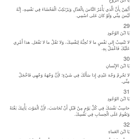
أَيْقِنْ بِأَنَّ الَّذي يَأْمُرُ النَّاسَ بِالْعَدْلِ وَيَرْتَكِبُ الْفَحْشَاءَ فِي نَفْسِهِ، إِنَّهُ
لَيْسَ مِنِّي وَلَوْ كانَ عَلى اسْمِي.
29
يَا ابْنَ الوُجُودِ
لا تَنْسِبْ إِلى نَفْسٍ ما لا تُحِبُّهُ لِنَفْسِكَ، وَلا تَقُلْ ما لا تَفْعَل. هذا أَمْرِي
عَلَيْكَ فَاعْمَلْ بِهِ.
30
يَا ابْنَ الإِنْسانِ
لا تَحْرِمْ وَجْهَ عَبْدِي إِذا سَأَلَكَ فِي شَيْءٍ؛ لأَِنَّ وَجْهَهُ وَجْهِي فَاخْجَلْ
مِنِّي.
31
يَا ابْنَ الوُجُودِ
حاسِبْ نَفْسَكَ فِي كُلِّ يَوْمٍ مِنْ قَبْلِ أَنْ تُحَاسَبَ، لأَِنَّ الْمَوْتَ يَأْتِيكَ بَغْتَةً
وَتَقُومُ عَلَى الْحِسابِ فِي نَفْسِكَ.
32
يَا ابْنَ العَماءِ