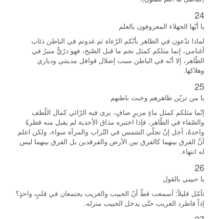
24
يا أيّها الجهلاء المعروفون بالعلم
لماذا تدّعون في الظاهر بأنّكم الرّعاة ثم غدوتم في الباطن ذئاب
أغنامي، إنما مثلكم كمثل نجم ما قبل الصّبح، فهو درّيٌّ منيرٌ في
الظّاهر، إلا أنّه في الباطن سبب إضلال قوافل مدينتي ودياري
وهلاكها.
25
يا من تزيّن ظاهرهم وخبث باطنهم
إنّما مثلكم كمثل ماءٍ مريرٍ صافٍ، يرى فيه الرّائي كمال اللّطف
والصّفاء في الظّاهر، فإذا اختبره مذاق الأحدية لم يقبل منه قطرةً
واحدةً، أجل إنّ تجلّي الشمس في التّراب والمرآة سواء، ولكن اعلم
أنَّ الفرق بينهما كالفرق بين الأرض والفرقدين بل الفرق بينهما ليس
له انتهاء.
26
يا حبيبي بالقول
تأمّل قليلاً: أسمعت قطّ أنّ الحبيب والغريب يجتمعان في قلبٍ واحدٍ؟
إذاً فاطرد الغريب حتّى يدخل الحبيب منزله.