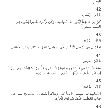
الْقِدَمِ.
42
يَا ابْنَ الإِنْسانِ
كُنْ لِي خاضِعاً لأَِكُونَ لَكَ مُتَواضِعاً، وَكُنْ لأَِمْري ناصِراً لِتَكُونَ فِي
المُلْكِ مَنْصُوراً.
43
يَا ابْنَ الوُجُودِ
اذْكُرْنِي فِي أَرْضِي لأَِذْكُرَكَ فِي سَمائِي؛ لِتَقَرَّ بِهِ عَيْنُكَ وَتَقَرَّ بِهِ عَيْنِي.
44
يَا ابْنَ العَرْشِ
سَمْعُكَ سَمْعِي فَاسْمَعْ بِهِ، وَبَصَرُكَ بَصَرِي فَأَبْصِرْ بِهِ؛ لِتَشْهَدَ فِي سِرِّكَ
لِي تَقْدِيساً عَلِيّاً، لأَِشْهَدَ لَكَ فِي نَفْسي مَقاماً رَفِيعاً.
45
يَا ابْنَ الوُجُودِ
اسْتَشْهِدْ فِي سَبِيلي رَاضِياً عَنّي وَشاكِراً لِقَضائِي، لِتَسْتَريحَ مَعِي فِي
قِبابِ العَظَمَةِ خَلْفَ سُرادِقِ الْعِزَّةِ.
46