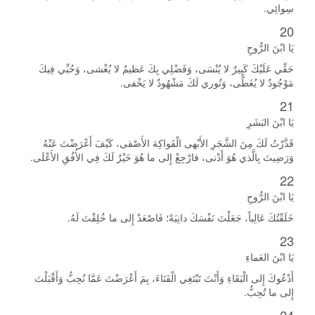
سِوائِي.
20
يَا ابْنَ الرُّوحِ
حَقِّي عَلَيْكَ كَبِيرٌ لا يُنْسَى، وَفَضْلِي بِكَ عَظيمٌ لا يُغْشى، وَحُبِّي فِيكَ
مَوْجُودٌ لا يُغَطَّى، وَنُوري لَكَ مَشْهُودٌ لا يَخْفى.
21
يَا ابْنَ البَشَرِ
قَدَّرْتُ لَكَ مِنَ الشَّجَرِ الأَبْهى الْفَواكِهَ الأَصْفى، كَيْفَ أَعْرَضْتَ عَنْهُ
وَرَضِيتَ بِالَّذي هُوَ أَدْنى، فارْجِعْ إِلى ما هُوَ خَيْرٌ لَكَ فِي الأُفُقِ الأَعْلَى.
22
يَا ابْنَ الرُّوحِ
خَلَقْتُكَ عَالِياً، جَعَلْتَ نَفْسَكَ دانِيَةً؛ فَاصْعَدْ إِلى ما خُلِقْتَ لَهُ.
23
يَا ابْنَ العَماءِ
أَدْعُوكَ إِلى الْبَقَاءِ وَأَنْتَ تَبْتَغِي الْفَنَاءَ، بِمَ أَعْرَضْتَ عَمَّا نُحِبُّ وَأَقْبَلْتَ
إِلى ما تُحِبُّ.