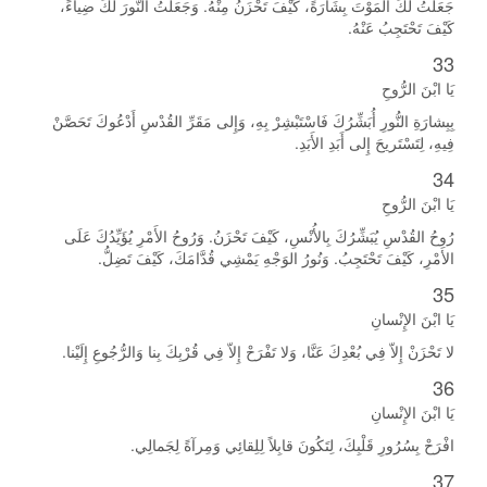
جَعَلْتُ لَكَ الْمَوْتَ بِشَارَةً، كَيْفَ تَحْزَنُ مِنْهُ. وَجَعَلْتُ النُّورَ لَكَ ضِياءً،
كَيْفَ تَحْتَجِبُ عَنْهُ.
33
يَا ابْنَ الرُّوحِ
بِبِشارَةِ النُّورِ أُبَشِّرُكَ فَاسْتَبْشِرْ بِهِ، وَإِلى مَقَرِّ القُدْسِ أَدْعُوكَ تَحَصَّنْ
فِيهِ، لِتَسْتَريحَ إِلى أَبَدِ الأَبَدِ.
34
يَا ابْنَ الرُّوحِ
رُوحُ القُدْسِ يُبَشِّرُكَ بِالأُنْسِ، كَيْفَ تَحْزَنُ. وَرُوحُ الأَمْرِ يُؤَيِّدُكَ عَلَى
الأَمْرِ، كَيْفَ تَحْتَجِبُ. وَنُورُ الوَجْهِ يَمْشِي قُدَّامَكَ، كَيْفَ تَضِلُّ.
35
يَا ابْنَ الإِنْسانِ
لا تَحْزَنْ إِلاّ فِي بُعْدِكَ عَنَّا، وَلا تَفْرَحْ إِلاّ فِي قُرْبِكَ بِنا وَالرُّجُوعِ إِلَيْنا.
36
يَا ابْنَ الإِنْسانِ
افْرَحْ بِسُرُورِ قَلْبِكَ، لِتَكُونَ قابِلاً لِلِقائِي وَمِرآةً لِجَمالِي.
37