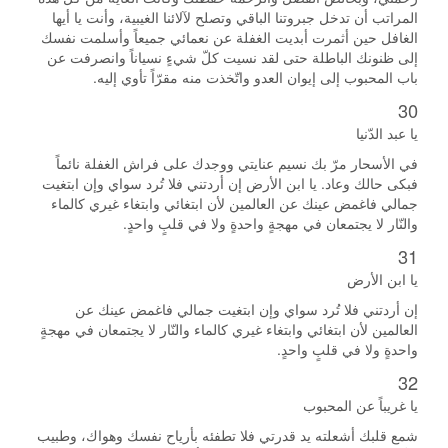
المراتب أن تدخل جبروتنا الباقي وتصلح لآلائنا الغيبية، وأنت يا أيها
الغافل حين أثمرت أبديت الغفلة عن نعمائي جميعاً وأسلمت نفسك
إلى ظنونك الباطلة حتى لقد نسيت كلّ شيءٍ نسياناً وانصرفت عن
باب المحبوب إلى إيوان العدو واتّخذت منه مقرّاً تأوي إليه.
30
يا عبد الدّنيا
في الأسحار مرّ بك نسيم عنايتي ووجدك على فراش الغفلة نائماً
فبكى حالك وعاد. يا ابن الأرض إن أردتني فلا تُرد سواي وإن ابتغيت
جمالي فاغمض عينك عن العالمين لأن ابتغائي وابتغاء غيري كالماء
والنّار لا يجتمعان في مهجةٍ واحدةٍ ولا في قلبٍ واحدٍ.
31
يا ابن الأرض
إن أردتني فلا تُرد سواي وإن ابتغيت جمالي فاغمض عينك عن
العالمين لأن ابتغائي وابتغاء غيري كالماء والنّار لا يجتمعان في مهجةٍ
واحدةٍ ولا في قلبٍ واحدٍ.
32
يا غريباً عن المحبوب
شمع قلبك أشعلته يد قدرتي فلا تطفئه بأرياح نفسك وهواك، وطبيب