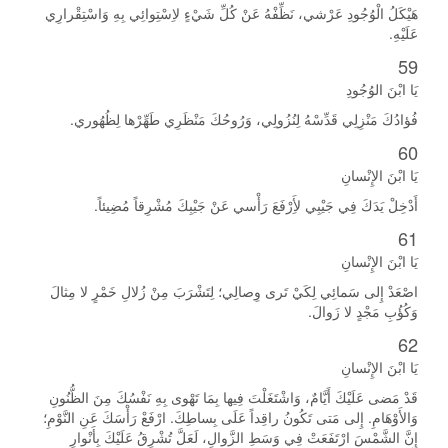
هَيْكَلُ الْوُجُودِ عَرْشي، نَظِّفْهُ عَنْ كُلِّ شَيْءٍ لاِسْتِوائِي بِهِ وَاسْتِقْرارِي
عَلَيْهِ.
59
يَا ابْنَ الوُجُودِ
فُؤادُكَ مَنْزِلِي قَدِّسْهُ لِنُزُولِي، وَرُوحُكَ مَنْظَرِي طَهِّرْها لِظُهُوري.
60
يَا ابْنَ الإِنْسانِ
أَدْخِلْ يَدَكَ فِي جَيْبِي لأَِرْفَعَ رَأْسي عَنْ جَيْبِكَ مُشْرِقاً مُضِيئاً.
61
يَا ابْنَ الإِنْسانِ
اصْعَدْ إِلى سَمائِي لِكَيْ تَرى وِصالِي؛ لِتَشْرَبَ مِنْ زُلالِ خَمْرٍ لا مِثالَ
وَكُؤُبِ مَجْدٍ لا زَوالَ.
62
يَا ابْنَ الإِنْسانِ
قَدْ مَضى عَلَيْكَ أَيَّامٌ، وَاشْتَغَلْتَ فِيها بِمَا تَهْوى بِهِ نَفْسُكَ مِنَ الظُّنُونِ
وَالأَوْهَامِ. إِلى مَتى تَكُونُ راقِداً عَلَى بِساطِكَ. ارْفَعْ رَأْسَكَ عَنِ النَّوْمِ؛
إِنَّ الشَّمْسَ ارْتَفَعَتْ فِي وَسَطِ الزَّوالِ، لَعَلَّ تُشْرِقُ عَلَيْكَ بِأَنْوارِ