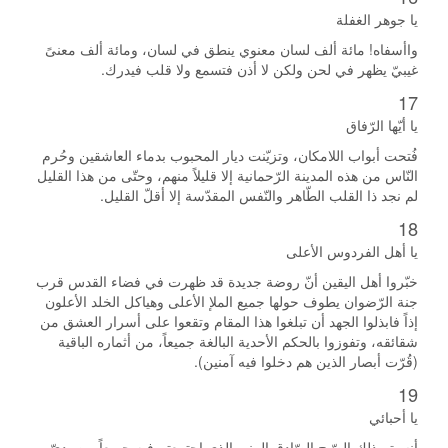
يا جوهر الغفلة
واأسفاه! مائة ألف لسان معنوي ينطق في لسان، ومائة ألف معنىً
غيبيّ يظهر في لحن ولكن لا أذن فتسمع ولا قلب فيدرك.
17
يا أيّها الرّفاق
فُتحت أبواب اللامكان، وتزيّنت ديار المحبوب بدماء العاشقين وحُرم
النّاس من هذه المدينة الرّحمانية إلا قليلاً منهم، وحتّى من هذا القليل
لم نجد ذا القلب الطّاهر والنّفس المقدّسة إلا أقلّ القليل.
18
يا أهل الفردوس الأعلى
خبّروا أهل اليقين أنّ روضة جديدة قد ظهرت في فضاء القدس قرب
جنة الرّضوان يطوف حولها جميع الملإ الأعلى وهياكل الخلد الأعلون
إذاً فابذلوا الجهد أن تبلغوا هذا المقام وتقعوا على أسرار العشق من
شقائقه، وتفوزوا بالحكم الأحدية البالغة جميعاً، من أثماره الباقية
(قُرّت أبصار الذين هم دخلوا فيه آمنين).
19
يا أحبائي
أنسيتم ذلك الصّبح الصّادق المنير الذي اجتمعتم فيه جميعاً بين يديّ