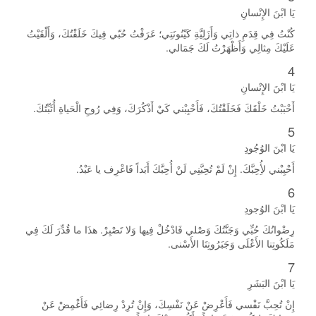
يَا ابْنَ الإِنْسانِ
كُنْتُ فِي قِدَمِ ذاتِي وَأَزَلِيَّةِ كَيْنُونَتِي؛ عَرَفْتُ حُبّي فِيكَ خَلَقْتُكَ، وَأَلْقَيْتُ
عَلَيْكَ مِثالِي وَأَظْهَرْتُ لَكَ جَمَالي.
4
يَا ابْنَ الإِنْسانِ
أَحْبَبْتُ خَلْقَكَ فَخَلَقْتُكَ، فَأَحْبِبْني كَيْ أَذْكُرَكَ، وَفِي رُوحِ الْحَياةِ أُثَبِّتُكَ.
5
يَا ابْنَ الوُجُودِ
أَحْبِبْني لأُِحِبَّكَ. إِنْ لَمْ تُحِبَّنِي لَنْ أُحِبَّكَ أَبَداً فَاعْرِف يا عَبْدُ.
6
يَا ابْنَ الوُجودِ
رِضْوانُكَ حُبِّي وَجَنَّتُكَ وَصْلي فَادْخُلْ فِيها وَلا تَصْبِرْ. هذَا ما قُدِّرَ لَكَ فِي
مَلَكُوتِنا الأَعْلَى وَجَبَرُوتِنَا الأَسْنى.
7
يَا ابْنَ البَشَرِ
إِنْ تُحِبَّ نَفْسي فَأَعْرِضْ عَنْ نَفْسِكَ، وَإِنْ تُرِدْ رِضائِي فَأَغْمِضْ عَنْ