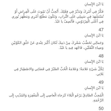
يَا ابْنَ الإِنْسانِ
فَكِّرْ فِي أَمْرِكَ وَتَدَبَّرْ فِي فِعْلِكَ. أَتُحِبُّ أَنْ تَمُوتَ عَلَى الْفِراشِ أَوْ
تُسْتَشْهَدَ فِي سَبِيلِي عَلَى التُّرابِ، وَتَكُونَ مَطْلِعَ أَمْرِي وَمَظْهَرَ نُوري
فِي أَعْلَى الْفِرْدَوْسِ، فَأَنْصِفْ يا عَبْدُ.
47
يَا ابْنَ الإِنْسانِ
وَجَمالِي تَخَضُّبُ شَعْرِكَ مِنْ دَمِكَ لَكانَ أَكْبَرَ عِنْدي عَنْ خَلْقِ الكَوْنَيْنِ
وَضِياءِ الثَّقَلَيْنِ، فَاجْهَد فِيهِ يا عَبْدُ.
48
يَا ابْنَ الإِنْسانِ
لِكُلِّ شَيْءٍ عَلامَةٌ؛ وَعَلامَةُ الْحُبِّ الصَّبْرُ فِي قَضَائِي وَالاصْطِبارُ فِي
بَلائِي.
49
يَا ابْنَ الإِنْسانِ
الْمُحِبُّ الصَّادِقُ يَرْجُو الْبَلاءَ كَرَجاءِ الْعاصِي إِلَى الْمَغْفِرَةِ وَالمُذْنِبِ إِلَى
الرَّحْمَةِ.
50