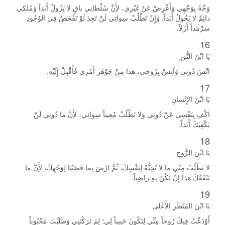
وَجِّهْ بِوَجْهِي وَأَعْرِضْ عَنْ غَيْرِي، لأَِنَّ سُلْطانِي باقٍ لا يَزُولُ أَبَداً وَمُلكِي
دائِمٌ لا يَحُولُ أَبَداً. وَإِنْ تَطْلُبْ سِوائِي لَنْ تَجِدَ لَوْ تَفْحَصُ فِي الوُجُودِ
سَرْمَداً أَزَلاً.
16
يَا ابْنَ النُّورِ
انْسَ دُونِي وَآنِسْ بِرُوحِي، هذا مِنْ جَوْهَرِ أَمْري فَأَقْبِلْ إِلَيْهِ.
17
يَا ابْنَ الإِنْسانِ
اكْفِ بِنَفْسِي عَنْ دُونِي وَلا تَطْلُبْ مُعِيناً سِوائِي، لأَِنَّ ما دُونِي لَنْ
يَكْفِيَكَ أَبَداً.
18
يَا ابْنَ الرُّوحِ
لا تَطْلُبْ مِنِّي ما لا نُحِبُّهُ لِنَفْسِكَ، ثُمَّ ارْضَ بِما قَضَيْنَا لِوَجْهِكَ، لأَِنَّ ما
يَنْفَعُكَ هذا إِنْ تَكُنْ بِهِ راضِياً.
19
يَا ابْنَ المَنْظَرِ الأَعْلى
أَوْدَعْتُ فِيكَ رُوحاً مِنِّي لِتَكُونَ حَبِيباً لِي؛ لِمَ تَرَكْتَنِي وَطَلَبْتَ مَحْبُوباً