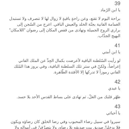
39
يا ابن الرّماد
براحة اليوم لا تقنع، وعن راحةٍ باقيةٍ لا زوال لها لا تنصرف ولا تستبدل
الغمامة الفانية بجنّة الخلد والعيش الباقي. اعرج من السّجن إلى
براري الروح الجميلة وتهادى من قفص المكان إلى رضوان "اللامكان"
البهيج الجذّاب.
41
يا ابن أمتي
لو رأيت السّلطنة الباقية لأعرضت بكمال الجِدِّ عن الملك الفاني
إعراضاً، ولكنّ في ستر تلك السلطنة الباقية، وفي بروز هذا المُلك
الفاني رموزاً لا تدركها إلا الأفئدة الطّاهرة.
42
يا عبدي
طهّر قلبك من الغلّ، ثم تهادى على بساط القدس الأحد بلا حسد.
43
يا أحبائي
سيروا في سبيل رضاء المحبوب وفي رضا الخلق كان رضاؤه ويكون
فلا يدخلنَّ صديق بيت صديقه بلا رضاه، ولا يتصرَّفنَّ في أمواله ولا