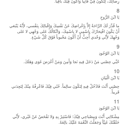
رِضائِكَ، لِتَكُونَ فِيَّ فانِياً وَأَكُونَ فِيْكَ باقِياً.
8
يَا ابْنَ الرُّوحِ
ما قُدِّرَ لَكَ الرَّاحَةُ إِلاَّ بِإِعْراضِكَ عَنْ نَفْسِكَ وَإِقْبالِكَ بِنَفْسي، لأَِنَّهُ يَنْبَغي
أَنْ يَكُونَ افْتِخارُكَ بِاسْمِي لا بِاسْمِكَ، وَاتِّكالُكَ عَلى وَجْهِي لا عَلى
وَجْهِكَ لأَِنِّي وَحْدي أُحِبُّ أَنْ أَكُونَ مَحْبوباً فَوْقَ كُلِّ شَيْءٍ.
9
يَا ابْنَ الوُجُودِ
حُبِّي حِصْني مَنْ دَخَلَ فِيهِ نَجا وَأَمِنَ وَمَنْ أَعْرَضَ غَوَى وَهَلَكَ.
10
يَا ابْنَ الْبَيَانِ
حِصْنِي أَنْتَ فَادْخُلْ فِيهِ لِتَكُونَ سالِماً. حُبّي فِيْكَ فَاعْرِفْهُ مِنْكَ لِتَجِدَني
قَريباً.
11
يَا ابْنَ الوُجُودِ
مِشْكاتِي أَنْتَ وَمِصْباحِي فِيْكَ؛ فَاسْتَنِرْ بِهِ وَلا تَفْحَصْ عَنْ غَيْري، لأَِنِّي
خَلَقْتُكَ غَنِيَّاً وَجَعَلْتُ النِّعْمَةَ عَلَيْكَ بالِغَةً.