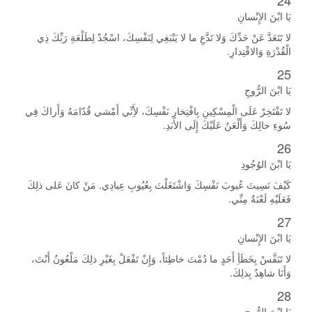
24
يَا ابْنَ الإِنْسانِ
لا تَتَعَدَّ عَنْ حَدِّكَ وَلا تَدَّعِ ما لا يَنْبَغِي لِنَفْسِكَ، اسْجُدْ لِطَلْعَةِ رَبِّكَ ذِي
الْقُدْرَةِ وَالاقْتِدارِ.
25
يَا ابْنَ الرُّوحِ
لا تَفْتَخِرْ عَلَى الْمِسْكِينِ بِافْتِخارِ نَفْسِكَ، لأَِنِّي أَمْشي قُدّامَهُ وَأَراكَ فِي
سُوءِ حالِكَ وَأَلْعَنُ عَلَيْكَ إِلَى الأَبَدِ.
26
يَا ابْنَ الوُجُودِ
كَيْفَ نَسِيتَ عُيوبَ نَفْسِكَ وَاشْتَغَلْتَ بِعُيُوبِ عِبادِي. مَنْ كانَ عَلى ذلِكَ
فَعَلَيْهِ لَعْنَةٌ مِنِّي.
27
يَا ابْنَ الإِنْسانِ
لا تَنَفَّسْ بِخَطَأِ أَحَدٍ ما دُمْتَ خاطِئاً، وَإِنْ تَفْعَلْ بِغَيْرِ ذلِكَ مَلْعُونٌ أَنْتَ،
وَأَنَا شاهِدٌ بِذلِكَ.
28
يَا ابْنَ الرُّوحِ