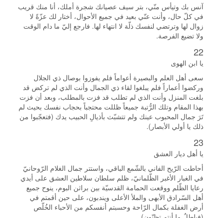
آنس بك وتيأس منّي، بتر سيف عصيانك شجرة أملك، أنا منك قريب
في كلّ حال، وأنت عنّي بعيد في جميع الأحوال، أختار لك عزّةً لا
زوال لها وترتضي لنفسك ذلّة لا انتهاء لها. فارجع إليّ ما دام الوقت
ولا تضيع الفرصة.
22
يا ابن الهوى
سعى أهل العلم والبصيرة أعواماً فلم يفوزوا بوصال ذي الجلال
وركضوا أعماراً فلم يبلغوا لقاء ذي الجمال وأنت الذي لم تركض قد
بلغت المنزل وأنت الذي لم تطلب قد فزت بالمطلب، وبعد أن فزت
بهذا المقام وتلك الرُّتبة جميعاً ظللت محتجباً بحجاب نفسك بحيث لم
تَرَ جمال المحبوب عينك ولم تتشبّث بأذيالِ الحبيب يدك (فتعجّبوا من
ذلك يا أولي الأبصار).
23
يا أهل ديار العشق
أحاطت الرّيح الفاني بالشّمع الباقي، واستتر جمال الغلام الرّوحانيّ
في الغبار الأغبر الظّلمانيّ، ظلم سلطان سلاطين العشق على أيدي
رعايا الظّلم ووقعت الحمامة القدسيّة بين براثن البوم، ينوح جميع
أهل السّرادق الأبهى والملأ الأعلى ويندبون، على حين أقمتم في
أرض الغفلة بكمال الرّاحة وحسبتم أنفسكم من الأحباء الخُلّص
(فباطلٌ ما أنتم تظنّون).