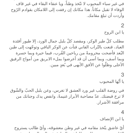
في غير سباء المحبوب لا تتّخذ وطناً، ويا عنقاء البقاء في غير قاف
الوفاء لا تقبل مكاناً. هذا مكانك إن رففت إلى اللامكان بقوادم الرّوح
وأردت أن تبلغ مقامك.
2
يا ابن الروح
مطلب كلّ طير الوكر، ومقصد كلّ بلبل جمال الورد، إلا طيور أفئدة
العباد، قنعت بالتّراب الفاني فنأت عن الوكر الباقي وتوجّهت إلى طين
البُعد فأضحت محرومةً من رياحين القُرب، فبما حيرة وبما حسرة
وبما أسف، وبما أسى أن قد أعرضوا بملء الابريق من أمواج الرفيق
الأعلى وظلّوا عن الأفق الأبهى في بُعدٍ مبين.
3
يا أيّها المحبوب
في روضة القلب غير ورد العشق لا تغرس، وعن بلبل الحبّ والشّوق
لا ترخ قبضتك. عدّ مصاحبة الأبرار غنيمةً، وانفض يدك وجنانك من
مرافقة الأشرار.
4
يا ابن الإنصاف
أيّ عاشق يتّخذ مقامه في غير وطن معشوقه، وأيّ طالب يستروح