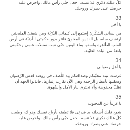
كلّ عللك ذكري فلا تنسه. اجعل حبّي رأس مالك، واحرص عليه
حرصك على بصرك وروحك.
33
يا أخي
من لساني السّكّريّ إستمع إلى كلماتي الدّرّيّة ومن شفتيّ المليحتين
ارتشف سلسبيل القدس المعنويّ فانثر بذور حكمتي اللّدنيّة في أرض
القلب الطّاهرة واسقها بماء اليقين حتّى تنبت سنبلات علمي وحكمتي
يانعةً من البلدة الطيّبة.
34
يا أهل رضواني
غرست نبتة محبّتكم وصداقتكم بيد اللّطف في روضة قدس الرّضوان
وسقيتها بأمطار الرحمة وهي الآن تقارب إثمارها، فابذلوا الجهد أن
تظلّ محفوظة وألا تحترق بنار الأمل والشّهوة.
35
يا غريباً عن المحبوب
شمع قلبك أشعلته يد قدرتي فلا تطفئه بأرياح نفسك وهواك، وطبيب
كلّ عللك ذكري فلا تنسه. اجعل حبّي رأس مالك، واحرص عليه
حرصك على بصرك وروحك.