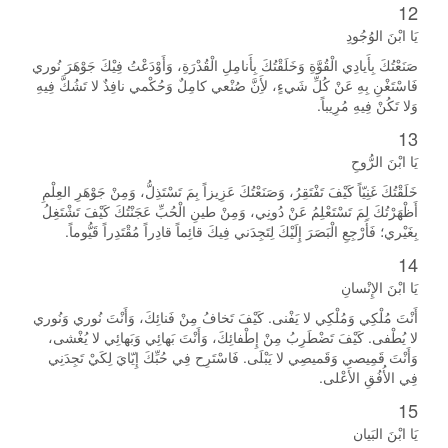
12
يَا ابْنَ الوُجُودِ
صَنَعْتُكَ بِأَيادِي الْقُوَّةِ وَخَلَقْتُكَ بِأَنامِلِ الْقُدْرَةِ، وَأَوْدَعْتُ فِيْكَ جَوْهَرَ نُوري
فَاسْتَغْنِ بِهِ عَنْ كُلِّ شَيءٍ، لأَِنَّ صُنْعي كامِلٌ وَحُكْمي نافِذٌ لا تَشُكَّ فِيهِ
وَلا تَكُنْ فِيهِ مُرِيباً.
13
يَا ابْنَ الرُّوحِ
خَلَقْتُكَ غَنِيّاً كَيْفَ تَفْتَقِرُ، وَصَنَعْتُكَ عَزِيزاً بِمَ تَسْتَذِلُّ، وَمِنْ جَوْهَرِ العِلْمِ
أَظْهَرْتُكَ لِمَ تَسْتَعْلِمُ عَنْ دُونِي، وَمِنْ طينِ الْحُبِّ عَجَنْتُكَ كَيْفَ تَشْتَغِلُ
بِغَيْري؛ فَأَرْجِعِ الْبَصَرَ إِلَيْكَ لِتَجِدَني فِيكَ قائِماً قادِراً مُقْتَدِراً قَيُّوماً.
14
يَا ابْنَ الإِنْسانِ
أَنْتَ مُلْكِي وَمُلْكِي لا يَفْنى. كَيْفَ تَخافُ مِنْ فَنائِكَ، وَأَنْتَ نُوري وَنُوري
لا يُطْفى. كَيْفَ تَضْطَرِبُ مِنْ إِطْفائِكَ، وَأَنْتَ بَهائِي وَبَهائِي لا يُغْشى،
وَأَنْتَ قَمِيصي وَقَميصِي لا يَبْلَى. فَاسْتَرِح فِي حُبِّكَ إِيّايَ لِكَيْ تَجِدَنِي
فِي الأُفُقِ الأَعْلى.
15
يَا ابْنَ البَيان