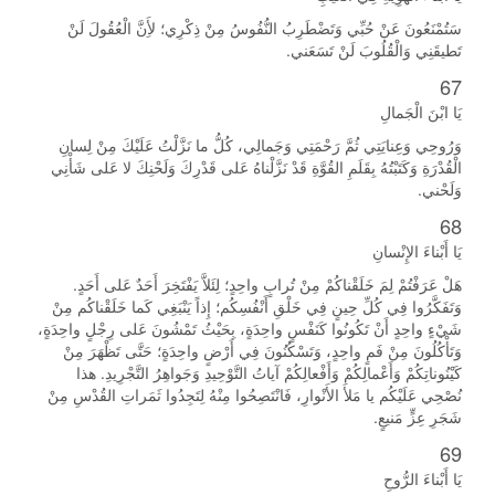
سَتُمْنَعُونَ عَنْ حُبِّي وَتَضْطَرِبُ النُّفُوسُ مِنْ ذِكْرِي؛ لأَِنَّ الْعُقُولَ لَنْ
تَطيقَنِي وَالْقُلُوبَ لَنْ تَسَعَني.
67
يَا ابْنَ الْجَمالِ
وَرُوحِي وَعِنايَتِي ثُمَّ رَحْمَتِي وَجَمالِي، كُلُّ ما نَزَّلْتُ عَلَيْكَ مِنْ لِسانِ
الْقُدْرَةِ وَكَتَبْتُهُ بِقَلَمِ القُوَّةِ قَدْ نَزَّلْناهُ عَلى قَدْرِكَ وَلَحْنِكَ لا عَلى شَأْنِي
وَلَحْني.
68
يَا أَبْناءَ الإِنْسانِ
هَلْ عَرَفْتُمْ لِمَ خَلَقْناكُمْ مِنْ تُرابٍ واحِدٍ؛ لِئَلاَّ يَفْتَخِرَ أَحَدٌ عَلى أَحَدٍ.
وَتَفَكَّرُوا فِي كُلِّ حِينٍ فِي خَلْقِ أَنْفُسِكُم؛ إِذاً يَنْبَغِي كَما خَلَقْناكُم مِنْ
شَيْءٍ واحِدٍ أَنْ تَكُونُوا كَنَفْسٍ واحِدَةٍ، بِحَيْثُ تَمْشُونَ عَلى رِجْلٍ واحِدَةٍ،
وَتَأْكُلُونَ مِنْ فَمٍ واحِدٍ، وَتَسْكُنُونَ فِي أَرْضٍ واحِدَةٍ؛ حَتَّى تَظْهَرَ مِنْ
كَيْنُوناتِكُمْ وَأَعْمالِكُمْ وَأَفْعالِكُمْ آياتُ التَّوْحِيدِ وَجَواهِرُ التَّجْرِيدِ. هذا
نُصْحِي عَلَيْكُم يا مَلأَ الأَنْوارِ، فَانْتَصِحُوا مِنْهُ لِتَجِدُوا ثَمَراتِ القُدْسِ مِنْ
شَجَرِ عِزٍّ مَنيعٍ.
69
يَا أَبْناءَ الرُّوحِ