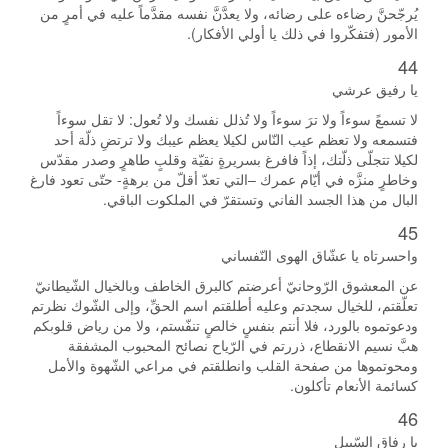
يُرجّحنَّ رضاءه على رضائه، ولا يعدَّنَّ نفسه مقدَّماً عليه في أمرٍ من
الأمور (فتفكّروا في ذلك يا أولي الأفكار).
44
يا رفيق عرشي
لا تسمعً سوءاً ولا ترَ سوءاً ولا تُذلل نفسك ولا تُعول: لا تقل سوءاً
فتسمعه ولا تعظم عيب النّاس لكيلا يعظم عيبك ولا ترتضِ ذلّة أحد
لكيلا تتجلّى ذلّتك، إذاً فافرغ بسريرةٍ نقيّة وقلبٍ طاهرٍ وصدر مقدّس
وخاطرٍ منزَّه في أيّام عمرك –التي تعدّ أقلّ من برهةٍ- حتّى تعود فارغ
البال من هذا الجسد الفاني وتستقرّ في الملكوت الباقي.
45
واحسرتاه يا عشّاق الهوى النّفساني
عن المعشوق الرّوحانيّ أعرضتم كالبرق الخاطف وبالخيال الشّيطانيّ
تعلّقتم، للخيال سجدتم وعليه أطلقتم اسم الحقِّ، وإلى الشّوك نظرتم
ودعوتموه بالورد، فلا أنتم بنفسٍ خالصٍ تنفّستم، ولا من رياض قلوبكم
هبَّ نسيم الانقطاع، ذررتم في الرّياح نصائح المحبوب المشفقة
ومحوتموها من صفحة القلب وانطلقتم في مراعي الشّهوة والأمل
كسائمة الأنعام تأكلون.
46
يا رفاق السّبيل