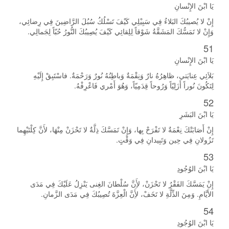
يَا ابْنَ الإِنْسانِ
إِنْ لا يُصيبُكَ البَلاءُ فِي سَبِيْلِي كَيْفَ تَسْلُكُ سُبُلَ الرَّاضِينَ فِي رِضائِي،
وَإِنْ لا تَمَسُّكَ المَشَقَّةُ شَوْقاً لِلِقائِي كَيْفَ يُصِيبُكَ النُّورُ حُبّاً لِجَمالِي.
51
يَا ابْنَ الإِنْسانِ
بَلاَئِي عِنايَتي، ظاهِرُهُ نارٌ وَنِقْمَةٌ وَباطِنُهُ نُورٌ وَرَحْمَةٌ. فاسْتَبِقْ إِلَيْهِ
لِتَكُونَ نُوراً أَزَلِيّاً وَرُوحاً قِدَمِيّاً، وَهُوَ أَمْري فَاعْرِفْهُ.
52
يَا ابْنَ البَشَرِ
إِنْ أَصَابَتْكَ نِعْمَةٌ لا تَفْرَحْ بِها، وَإِنْ تَمَسَّكَ ذِلَّةٌ لا تَحْزَنْ مِنْهَا، لأَنَّ كِلْتَيْهِما
تَزُولانِ فِي حِين وَتَبِيدانِ فِي وَقْتٍ.
53
يَا ابْنَ الوُجُودِ
إِنْ يَمَسَّكَ الفَقْرُ لا تَحْزَنْ، لأَِنَّ سُلْطانَ الغِنى يَنْزِلُ عَلَيْكَ فِي مَدَى
الأَيَّامِ. وَمِنَ الذِّلَّةِ لا تَخَفْ، لأَِنَّ الْعِزَّةَ تُصِيبُكَ فِي مَدَى الزَّمانِ.
54
يَا ابْنَ الوُجُودِ