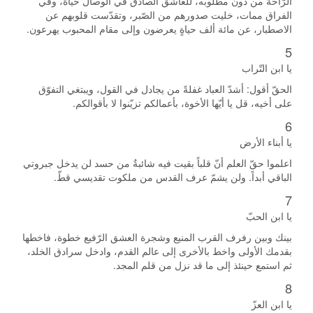
الرّاحة من دون مطلوبه، للعاشق الصادق في الوصال حياة، وفي
الفراق ممات، خليت صدورهم من الصّبر، وتقدّست قلوبهم عن
الاصطبار، عن مائة ألف حياةٍ يعرضون وإلى مقام المحبوب يهرعون.
5
يا ابن التّراب
الحقّ أقول: أشدّ العباد غفلةً من يجادل في القول، ويبتغي التفوّق
على أخيه، قل يا أيّها الأخوة، بأعمالكم تزيّنوا لا بأقوالكم.
6
يا أبناء الأرض
اعلموا حقّ العلم أنّ قلباً بقيت فيه شائبةٌ من حسد لن يدخل جبروتي
الباقي أبداً. ولن يشمّ عرف القدس من ملكوت تقديسي قطّ.
7
يا ابن الحبّ
بينك وبين رفرف القرب المنيع وشجرة العشق الرّفيع خطوة، فاخطها
بقدمك الأولى واخط بالأخرى إلى عالم القدم، وادخل سرادق الخلد،
ثم استمع حينئذ إلى ما قد نزل من قلم المجد.
8
يا ابن العزّ