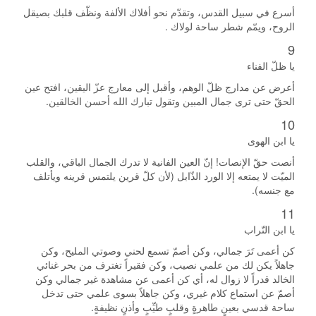
أسرع في سبيل القدس، وتقدّم نحو أفلاك الألفة ونظّف قلبك بصيقل
الروح، ويمّم شطر ساحة لولاك .
9
يا ظلّ الفناء
أعرض عن مدارج ظلّ الوهم، وأقبل إلى معارج عزّ اليقين، افتح عين
الحقّ حتى ترى جمال المبين وتقول تبارك الله أحسن الخالقين.
10
يا ابن الهوى
أنصت حقّ الإنصات! إنّ العين الفانية لا تدرك الجمال الباقي، والقلب
الميّت لا يمتعه إلا الورد الذّابل (لأن كلّ قرين يلتمس قرينه ويأتلف
مع جنسه).
11
يا ابن التّراب
كن أعمى تَرَ جمالي، وكن أصمّ تسمع لحني وصوتي المليح، وكن
جاهلاً يكن لك من علمي نصيب، وكن فقيراً تغترف من بحر غنائي
الخالد قدراً لا زوال له، أي كن أعمى عن مشاهدة غير جمالي وكن
أصمّ عن استماع كلام غيري، وكن جاهلاً بسوى علمي حتى تدخل
ساحة قدسي بعينٍ طاهرةٍ وقلبٍ طيِّبٍ وأذنٍ نظيفةٍ.