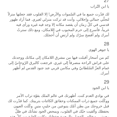
27
يا ابن التّراب
لك قدّرت جميع ما في السّموات والأرض! إلا القلوب فقد جعلتها منزلاً
لتجلّي جمالي وإجلالي، وأنت قد تركت منزلي لغيري. فما أراد ظهور
قدسي في كلّ زمان أن يقصد مكانه إلا وجد فيه غيره ورأى فيه
غريباً، فأسرع إلى حرم المحبوب في اللامكان، ومع ذلك سترتُ
أمرك ولم أفضح سرّك ولم أرتضِ أن أُخجلك.
28
يا جوهر الهوى
كم من أسحار أقبلت فيها من مشرق اللامكان إلى مكانك ووجدتك
على فراش الراحة منصرفاً إلى غيري. فرجعت كالبرق الرّوحانيّ إلى
غمام العزّ السّلطانيّ وفي مكامن قربي عند جنود القدس لم أُظهر
أمرك.
29
يا ابن الجود
في بوادي العدم كنت. أظهرتك في عالم الملك بقوّة تراب الأمر
ووكّلت جميع ذرات الممكنات وحقائق الكائنات بتربيتك. كما قدّرت لك
قبل خروجك من بطن أمّك ينبوعين من حليبٍ منيرٍ. وكّلت العيون
بحفظك وألقيت حبّك في القلوب، وبمحض الجود نشأتك في ظلّ
رحمتي، وبخالص الفضل والرحمة حفظتك وكانت الغاية من كلّ هذه