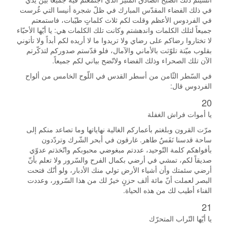
في ذلك الفضاء المقدّس المبارك في ظلّ شجرة أنيسا التي غُرست
في الفردوس الأعظم وقلت لكم ثلاث كلماتٍ طيّبات، فاستمعتم
جميعاً لتلك الكلمات واندهشتم وكانت تلك الكلمات هي: يا أيّها الأحبّاء
لا تختاروا رضاكم على رضاي ولا تريدوا ما لا أريده لكم أبداً ولا تأتوني
بقلوب ميّتة تلوّثت بالأماني والآمال، فلو قدّستم صدوركم لتذكّرتم
الآن تلك الصحراء وذلك الفضاء ولاتّضح بياني لكم جميعاً.
في السّطر الثّامن من أسطر القدس في اللّوح الخامس من ألواح
الفردوس قال:
20
يا أموات فراش الغفلة
مرّت القرون وبلغتم بأعماركم الغالية نهاياتها وما تصاعد منكم إلى
ساحة قدسنا نَفَسٌ طاهر. غارقون في أبحر الشّرك وتردّدون
بأفواهكم كلمة التّوحيد، عددتم مبغوضي محبوبكم واتّخذتم عدوّي
صديقاً لكم، تمشي في أرضي بكمال الفرح والسّرور ولا تعلم بأنّ
أرضي سئمتك وأن أشياء الأرض تولي منك الأدبار، ولو أنّك فتحت
البصر لعملت أنّ مائة ألف حزنٍ خيرٌ لك من هذا السّرور، وعددت
الفناء أطيب لك من هذه الحياة.
21
يا أيّها التّراب المتحرّك