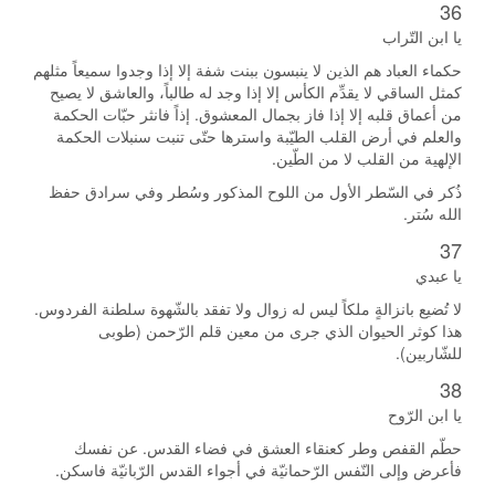
36
يا ابن التّراب
حكماء العباد هم الذين لا ينبسون ببنت شفة إلا إذا وجدوا سميعاً مثلهم
كمثل الساقي لا يقدِّم الكأس إلا إذا وجد له طالباً، والعاشق لا يصيح
من أعماق قلبه إلا إذا فاز بجمال المعشوق. إذاً فانثر حبّات الحكمة
والعلم في أرض القلب الطيّبة واسترها حتّى تنبت سنبلات الحكمة
الإلهية من القلب لا من الطّين.
ذُكر في السّطر الأول من اللوح المذكور وسُطر وفي سرادق حفظ
الله سُتر.
37
يا عبدي
لا تُضيع بانزالةٍ ملكاً ليس له زوال ولا تفقد بالشّهوة سلطنة الفردوس.
هذا كوثر الحيوان الذي جرى من معين قلم الرّحمن (طوبى
للشّاربين).
38
يا ابن الرّوح
حطّم القفص وطر كعنقاء العشق في فضاء القدس. عن نفسك
فأعرض وإلى النّفس الرّحمانيّة في أجواء القدس الرّبانيّة فاسكن.