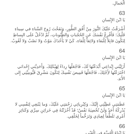
الْجَمالِ.
63
يَا ابْنَ الإِنْسانِ
أَشْرَقْتُ عَلَيْكَ النُّورَ مِنْ أُفُقِ الطُّورِ، وَنَفَخْتَ رُوحَ السَّناءِ في سِيناءِ
قَلْبِكَ؛ فَأَفْرِغْ نَفْسَكَ عَنِ الحُجُباتِ وَالظُّنُوناتِ، ثُمَّ ادْخُلْ عَلَى البِساطِ
لِتَكُونَ قابِلاً لِلْبَقاءِ وَلائِقاً لِلِّقاءِ، كَيْ لا يَأْخُذَكَ مَوْتٌ وَلا نَصْبٌ وَلا لَغُوبٌ.
64
يَا ابْنَ الإِنْسانِ
أَزَلِيَّتي إِبْداعِي أَبْدَعْتُها لَكَ، فَاجْعَلْها رِداءً لِهَيْكَلِكَ. وَأَحَدِيَّتي إِحْداثي
اخْتَرَعْتُها لأَِجْلِكَ، فَاجْعَلْها قَمِيصَ نَفْسِكَ لِتَكُونَ مَشْرِقَ قَيُّومِيَّتِي إِلى
الأَبَدِ.
65
يَا ابْنَ الإِنْسانِ
عَظَمَتِي عَطِيَّتِي إِلَيْكَ، وَكِبْرِيائِي رَحْمَتِي عَلَيْكَ، وَما يَنْبَغِي لِنَفْسِي لا
يُدْرِكُهُ أَحَدٌ وَلَنْ تُحْصِيَهُ نَفْسٌ؛ قَدْ أَخْزَنْتُهُ فِي خَزائِنِ سِرِّي وَكَنائِزِ
أَمْرِي تَلَطُّفاً لِعِبادِي وَتَرَحُّماً لِخَلْقِي.
66
يَا ابْناءَ الْهُوِيَّةِ فِي الْغَيْبِ