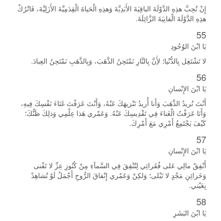
إِنْ تُحِبَّ هذِهِ الدَّوْلَةَ الباقِيَةَ الأَبَدِيَّةَ وَهذِهِ الْحَياةَ الْقِدَمِيَّةَ الأَزَلِيَّةَ، فَاتْرُكْ
هذِهِ الدَّوْلَةَ الْفانِيَةَ الزَّائِلَةَ.
55
يَا ابْنَ الوُجُودِ
لا تَشْتَغِل بِالدُّنْيا؛ لأَِنَّ بِالنَّارِ نَمْتَحِنُ الذَّهَبَ، وَبِالذَّهَبِ نَمْتَحِنُ العِبادَ.
56
يَا ابْنَ الإِنْسانِ
أَنْتَ تُريدُ الذَّهَبَ وَأَنا أُريدُ تَنْزيهَكَ عَنْهُ، وَأَنْتَ عَرَفْتَ غَنَاءَ نَفْسِكَ فِيهِ،
وَأَنَا عَرَفْتُ الْغَناءَ فِي تَقْدِيسِكَ عَنْهُ. وَعَمْري هَذا عِلْمِي وَذلِكَ ظَنُّكَ؛
كَيْفَ يَجْتَمِعُ أَمْرِي مَعَ أَمْرِكَ.
57
يَا ابْنَ الإِنْسانِ
أَنْفِقْ مالِي عَلى فُقَرائِي لِتُنْفِقَ فِي السَّمآءِ مِنْ كُنُوزِ عِزِّ لا تَفْنى
وَخَزائِنِ مَجْدٍ لا تَبْلى؛ وَلكِنْ وَعَمْري إِنْفاقَ الرُّوحِ أَجْمَلُ لَوْ تُشاهِدْ
بِعَيْني.
58
يَا ابْنَ البَشَرِ