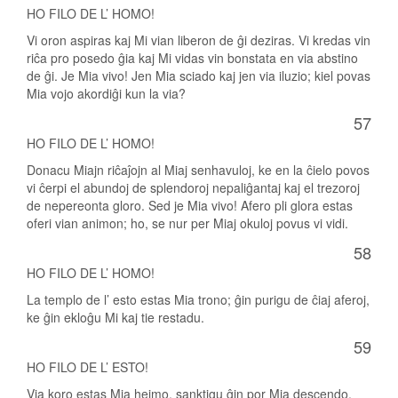
HO FILO DE L’ HOMO!
Vi oron aspiras kaj Mi vian liberon de ĝi deziras. Vi kredas vin
riĉa pro posedo ĝia kaj Mi vidas vin bonstata en via abstino
de ĝi. Je Mia vivo! Jen Mia sciado kaj jen via iluzio; kiel povas
Mia vojo akordiĝi kun la via?
57
HO FILO DE L’ HOMO!
Donacu Miajn riĉaĵojn al Miaj senhavuloj, ke en la ĉielo povos
vi ĉerpi el abundoj de splendoroj nepaliĝantaj kaj el trezoroj
de nepereonta gloro. Sed je Mia vivo! Afero pli glora estas
oferi vian animon; ho, se nur per Miaj okuloj povus vi vidi.
58
HO FILO DE L’ HOMO!
La templo de l’ esto estas Mia trono; ĝin purigu de ĉiaj aferoj,
ke ĝin ekloĝu Mi kaj tie restadu.
59
HO FILO DE L’ ESTO!
Via koro estas Mia hejmo, sanktigu ĝin por Mia descendo.