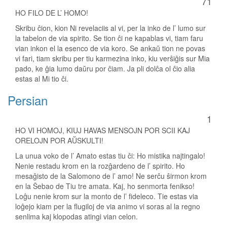
71
HO FILO DE L’ HOMO!
Skribu ĉion, kion Ni revelaciis al vi, per la inko de l’ lumo sur
la tabelon de via spirito. Se tion ĉi ne kapablas vi, tiam faru
vian inkon el la esenco de via koro. Se ankaŭ tion ne povas
vi fari, tiam skribu per tiu karmezina inko, kiu verŝiĝis sur Mia
pado, ke ĝia lumo daŭru por ĉiam. Ja pli dolĉa ol ĉio alia
estas al Mi tio ĉi.
Persian
1
HO VI HOMOJ, KIUJ HAVAS MENSOJN POR SCII KAJ
ORELOJN POR AŬSKULTI!
La unua voko de l’ Amato estas tiu ĉi: Ho mistika najtingalo!
Nenie restadu krom en la rozĝardeno de l’ spirito. Ho
mesaĝisto de la Salomono de l’ amo! Ne serĉu ŝirmon krom
en la Ŝebao de Tiu tre amata. Kaj, ho senmorta fenikso!
Loĝu nenie krom sur la monto de l’ fideleco. Tie estas via
loĝejo kiam per la flugiloj de via animo vi soras al la regno
senlima kaj klopodas atingi vian celon.