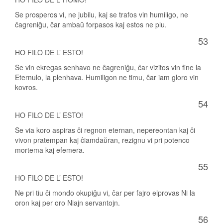
Se prosperos vi, ne jubilu, kaj se trafos vin humiligo, ne
ĉagreniĝu, ĉar ambaŭ forpasos kaj estos ne plu.
53
HO FILO DE L’ ESTO!
Se vin ekregas senhavo ne ĉagreniĝu, ĉar vizitos vin fine la
Eternulo, la plenhava. Humiligon ne timu, ĉar iam gloro vin
kovros.
54
HO FILO DE L’ ESTO!
Se via koro aspiras ĉi regnon eternan, nepereontan kaj ĉi
vivon pratempan kaj ĉiamdaŭran, rezignu vi pri potenco
mortema kaj efemera.
55
HO FILO DE L’ ESTO!
Ne pri tiu ĉi mondo okupiĝu vi, ĉar per fajro elprovas Ni la
oron kaj per oro Niajn servantojn.
56