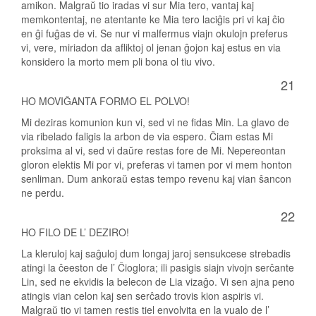
amikon. Malgraŭ tio iradas vi sur Mia tero, vantaj kaj
memkontentaj, ne atentante ke Mia tero laciĝis pri vi kaj ĉio
en ĝi fuĝas de vi. Se nur vi malfermus viajn okulojn preferus
vi, vere, miriadon da afliktoj ol jenan ĝojon kaj estus en via
konsidero la morto mem pli bona ol tiu vivo.
21
HO MOVIĜANTA FORMO EL POLVO!
Mi deziras komunion kun vi, sed vi ne fidas Min. La glavo de
via ribelado faligis la arbon de via espero. Ĉiam estas Mi
proksima al vi, sed vi daŭre restas fore de Mi. Nepereontan
gloron elektis Mi por vi, preferas vi tamen por vi mem honton
senliman. Dum ankoraŭ estas tempo revenu kaj vian ŝancon
ne perdu.
22
HO FILO DE L’ DEZIRO!
La kleruloj kaj saĝuloj dum longaj jaroj sensukcese strebadis
atingi la ĉeeston de l’ Ĉioglora; ili pasigis siajn vivojn serĉante
Lin, sed ne ekvidis la belecon de Lia vizaĝo. Vi sen ajna peno
atingis vian celon kaj sen serĉado trovis kion aspiris vi.
Malgraŭ tio vi tamen restis tiel envolvita en la vualo de l’