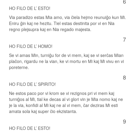
6
HO FILO DE L’ ESTO!
Via paradizo estas Mia amo, via ĉiela hejmo reunuiĝo kun Mi.
Eniru ĝin kaj ne hezitu. Tiel estas destinita por vi en Nia
regno plejsupra kaj en Nia regado majesta.
7
HO FILO DE L’ HOMO!
Se vi amas Min, turniĝu for de vi mem, kaj se vi serĉas Mian
plaĉon, rigardu ne la vian, ke vi mortu en Mi kaj Mi vivu en vi
poreterne.
8
HO FILO DE L’ SPIRITO!
Ne estos paco por vi krom se vi rezignos pri vi mem kaj
turniĝos al Mi, tial ke decas al vi glori vin je Mia nomo kaj ne
je la via, konfidi al Mi kaj ne al vi mem, ĉar deziras Mi esti
amata sola kaj super ĉio ekzistanta.
9
HO FILO DE L’ ESTO!