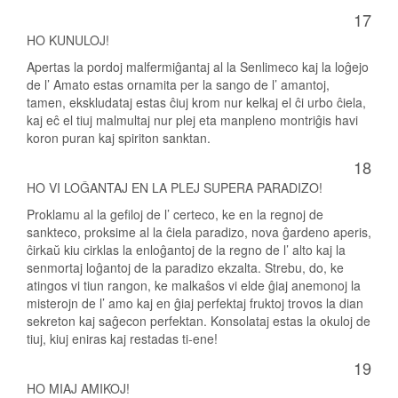
17
HO KUNULOJ!
Apertas la pordoj malfermiĝantaj al la Senlimeco kaj la loĝejo
de l’ Amato estas ornamita per la sango de l’ amantoj,
tamen, ekskludataj estas ĉiuj krom nur kelkaj el ĉi urbo ĉiela,
kaj eĉ el tiuj malmultaj nur plej eta manpleno montriĝis havi
koron puran kaj spiriton sanktan.
18
HO VI LOĜANTAJ EN LA PLEJ SUPERA PARADIZO!
Proklamu al la gefiloj de l’ certeco, ke en la regnoj de
sankteco, proksime al la ĉiela paradizo, nova ĝardeno aperis,
ĉirkaŭ kiu cirklas la enloĝantoj de la regno de l’ alto kaj la
senmortaj loĝantoj de la paradizo ekzalta. Strebu, do, ke
atingos vi tiun rangon, ke malkaŝos vi elde ĝiaj anemonoj la
misterojn de l’ amo kaj en ĝiaj perfektaj fruktoj trovos la dian
sekreton kaj saĝecon perfektan. Konsolataj estas la okuloj de
tiuj, kiuj eniras kaj restadas ti-ene!
19
HO MIAJ AMIKOJ!