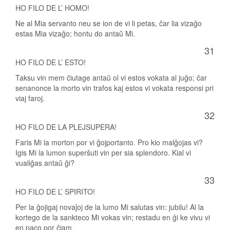
HO FILO DE L’ HOMO!
Ne al Mia servanto neu se ion de vi li petas, ĉar lia vizaĝo
estas Mia vizaĝo; hontu do antaŭ Mi.
31
HO FILO DE L’ ESTO!
Taksu vin mem ĉiutage antaŭ ol vi estos vokata al juĝo; ĉar
senanonce la morto vin trafos kaj estos vi vokata responsi pri
viaj faroj.
32
HO FILO DE LA PLEJSUPERA!
Faris Mi la morton por vi ĝojportanto. Pro kio malĝojas vi?
Igis Mi la lumon superŝuti vin per sia splendoro. Kial vi
vualiĝas antaŭ ĝi?
33
HO FILO DE L’ SPIRITO!
Per la ĝojigaj novaĵoj de la lumo Mi salutas vin: jubilu! Al la
kortego de la sankteco Mi vokas vin; restadu en ĝi ke vivu vi
en paco por ĉiam.