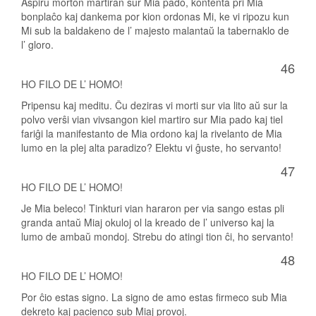
Aspiru morton martiran sur Mia pado, kontenta pri Mia
bonplaĉo kaj dankema por kion ordonas Mi, ke vi ripozu kun
Mi sub la baldakeno de l’ majesto malantaŭ la tabernaklo de
l’ gloro.
46
HO FILO DE L’ HOMO!
Pripensu kaj meditu. Ĉu deziras vi morti sur via lito aŭ sur la
polvo verŝi vian vivsangon kiel martiro sur Mia pado kaj tiel
fariĝi la manifestanto de Mia ordono kaj la rivelanto de Mia
lumo en la plej alta paradizo? Elektu vi ĝuste, ho servanto!
47
HO FILO DE L’ HOMO!
Je Mia beleco! Tinkturi vian hararon per via sango estas pli
granda antaŭ Miaj okuloj ol la kreado de l’ universo kaj la
lumo de ambaŭ mondoj. Strebu do atingi tion ĉi, ho servanto!
48
HO FILO DE L’ HOMO!
Por ĉio estas signo. La signo de amo estas firmeco sub Mia
dekreto kaj pacienco sub Miaj provoj.