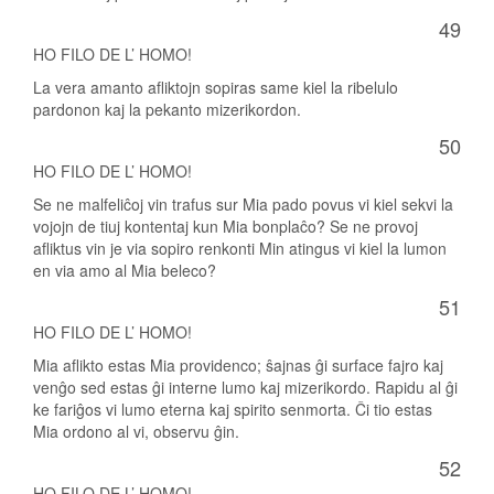
49
HO FILO DE L’ HOMO!
La vera amanto afliktojn sopiras same kiel la ribelulo
pardonon kaj la pekanto mizerikordon.
50
HO FILO DE L’ HOMO!
Se ne malfeliĉoj vin trafus sur Mia pado povus vi kiel sekvi la
vojojn de tiuj kontentaj kun Mia bonplaĉo? Se ne provoj
afliktus vin je via sopiro renkonti Min atingus vi kiel la lumon
en via amo al Mia beleco?
51
HO FILO DE L’ HOMO!
Mia aflikto estas Mia providenco; ŝajnas ĝi surface fajro kaj
venĝo sed estas ĝi interne lumo kaj mizerikordo. Rapidu al ĝi
ke fariĝos vi lumo eterna kaj spirito senmorta. Ĉi tio estas
Mia ordono al vi, observu ĝin.
52
HO FILO DE L’ HOMO!