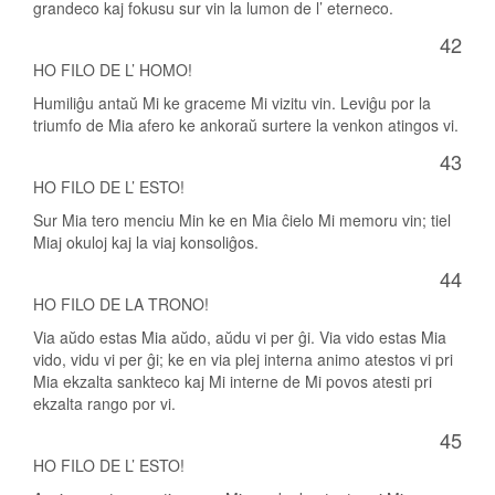
grandeco kaj fokusu sur vin la lumon de l’ eterneco.
42
HO FILO DE L’ HOMO!
Humiliĝu antaŭ Mi ke graceme Mi vizitu vin. Leviĝu por la
triumfo de Mia afero ke ankoraŭ surtere la venkon atingos vi.
43
HO FILO DE L’ ESTO!
Sur Mia tero menciu Min ke en Mia ĉielo Mi memoru vin; tiel
Miaj okuloj kaj la viaj konsoliĝos.
44
HO FILO DE LA TRONO!
Via aŭdo estas Mia aŭdo, aŭdu vi per ĝi. Via vido estas Mia
vido, vidu vi per ĝi; ke en via plej interna animo atestos vi pri
Mia ekzalta sankteco kaj Mi interne de Mi povos atesti pri
ekzalta rango por vi.
45
HO FILO DE L’ ESTO!