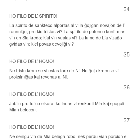
34
HO FILO DE L’ SPIRITO!
La spirito de sankteco alportas al vi la ĝojigan novaĵon de l’
reunuiĝo; pro kio tristas vi? La spirito de potenco konfirmas
vin en Sia kredo; kial vin vualas vi? La lumo de Lia vizaĝo
gvidas vin; kiel povas devojiĝi vi?
35
HO FILO DE L’ HOMO!
Ne tristu krom se vi estas fore de Ni. Ne ĝoju krom se vi
proksimiĝas kaj revenas al Ni.
36
HO FILO DE L’ HOMO!
Jubilu pro feliĉo elkora, ke indas vi renkonti Min kaj speguli
Mian belecon.
37
HO FILO DE L’ HOMO!
Ne senigu vin de Mia belega robo, nek perdu vian porcion el