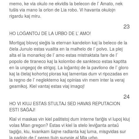
memo, ke via okulo ne ekvidis la belecon de l’ Amato, nek
tuŝis via mano la orlon de Lia robo. Vi havanta okulojn
rigardu kaj miru.
23
HO LOĜANTOJ DE LA URBO DE L’ AMO!
Mortigaj blovoj sieĝis la eternan kandelon kaj la beleco de la
ĉiela Junulo estas vualita en la malhelo de l’ polvo. La plej
alta el la monarkoj de l’ amo estas mistraktata fare de l’
popolo de tiraneco kaj la kolombo de sankteco estas kaptita
en la ungegoj de strigoj. La loĝantoj de la pavilono de l’ gloro
kaj la ĉielaj kohortoj ploras kaj lamentas dum vi ripozadas en
la regno de l’ neglektemo kaj opinias vin mem inter la veraj
geamikoj. Kiel vantaj estas viaj imagoj!
24
HO VI KIUJ ESTAS STULTAJ SED HAVAS REPUTACION
ESTI SAĜAJ!
Kial vi maskas vin kiel paŝtistoj dum interne fariĝis vi lupoj kiuj
volas Mian gregon? Estas vi kiel la stelo leviĝanta antaŭ
tagiĝo, kiu, kvankam ŝajne radianta kaj luma, misgvidas sur
la padojn de l’ pereo tiujn survoje al Mia urbo.