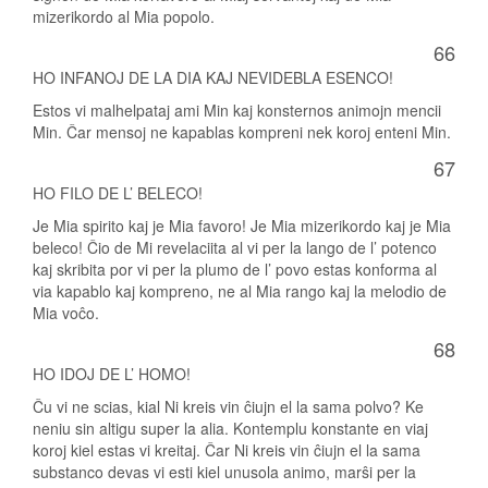
mizerikordo al Mia popolo.
66
HO INFANOJ DE LA DIA KAJ NEVIDEBLA ESENCO!
Estos vi malhelpataj ami Min kaj konsternos animojn mencii
Min. Ĉar mensoj ne kapablas kompreni nek koroj enteni Min.
67
HO FILO DE L’ BELECO!
Je Mia spirito kaj je Mia favoro! Je Mia mizerikordo kaj je Mia
beleco! Ĉio de Mi revelaciita al vi per la lango de l’ potenco
kaj skribita por vi per la plumo de l’ povo estas konforma al
via kapablo kaj kompreno, ne al Mia rango kaj la melodio de
Mia voĉo.
68
HO IDOJ DE L’ HOMO!
Ĉu vi ne scias, kial Ni kreis vin ĉiujn el la sama polvo? Ke
neniu sin altigu super la alia. Kontemplu konstante en viaj
koroj kiel estas vi kreitaj. Ĉar Ni kreis vin ĉiujn el la sama
substanco devas vi esti kiel unusola animo, marŝi per la