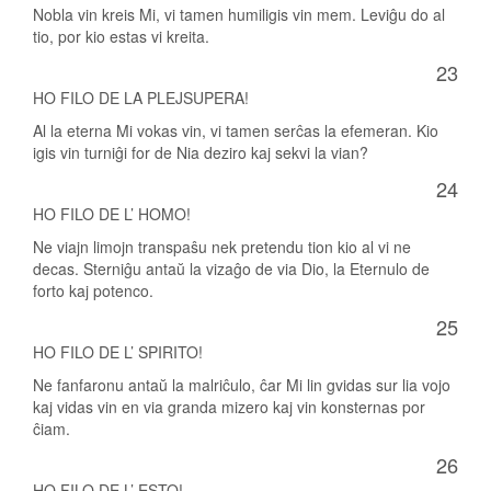
Nobla vin kreis Mi, vi tamen humiligis vin mem. Leviĝu do al
tio, por kio estas vi kreita.
23
HO FILO DE LA PLEJSUPERA!
Al la eterna Mi vokas vin, vi tamen serĉas la efemeran. Kio
igis vin turniĝi for de Nia deziro kaj sekvi la vian?
24
HO FILO DE L’ HOMO!
Ne viajn limojn transpaŝu nek pretendu tion kio al vi ne
decas. Sterniĝu antaŭ la vizaĝo de via Dio, la Eternulo de
forto kaj potenco.
25
HO FILO DE L’ SPIRITO!
Ne fanfaronu antaŭ la malriĉulo, ĉar Mi lin gvidas sur lia vojo
kaj vidas vin en via granda mizero kaj vin konsternas por
ĉiam.
26
HO FILO DE L’ ESTO!