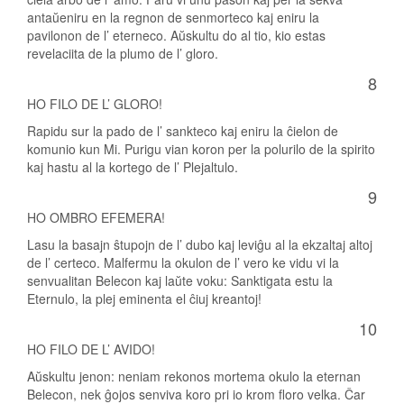
antaŭeniru en la regnon de senmorteco kaj eniru la
pavilonon de l’ eterneco. Aŭskultu do al tio, kio estas
revelaciita de la plumo de l’ gloro.
8
HO FILO DE L’ GLORO!
Rapidu sur la pado de l’ sankteco kaj eniru la ĉielon de
komunio kun Mi. Purigu vian koron per la polurilo de la spirito
kaj hastu al la kortego de l’ Plejaltulo.
9
HO OMBRO EFEMERA!
Lasu la basajn ŝtupojn de l’ dubo kaj leviĝu al la ekzaltaj altoj
de l’ certeco. Malfermu la okulon de l’ vero ke vidu vi la
senvualitan Belecon kaj laŭte voku: Sanktigata estu la
Eternulo, la plej eminenta el ĉiuj kreantoj!
10
HO FILO DE L’ AVIDO!
Aŭskultu jenon: neniam rekonos mortema okulo la eternan
Belecon, nek ĝojos senviva koro pri io krom floro velka. Ĉar