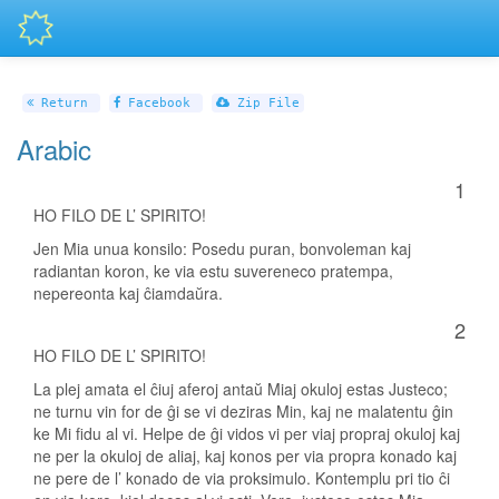
Return
Facebook
Zip File
Arabic
1
HO FILO DE L’ SPIRITO!
Jen Mia unua konsilo: Posedu puran, bonvoleman kaj
radiantan koron, ke via estu suvereneco pratempa,
nepereonta kaj ĉiamdaŭra.
2
HO FILO DE L’ SPIRITO!
La plej amata el ĉiuj aferoj antaŭ Miaj okuloj estas Justeco;
ne turnu vin for de ĝi se vi deziras Min, kaj ne malatentu ĝin
ke Mi fidu al vi. Helpe de ĝi vidos vi per viaj propraj okuloj kaj
ne per la okuloj de aliaj, kaj konos per via propra konado kaj
ne pere de l’ konado de via proksimulo. Kontemplu pri tio ĉi