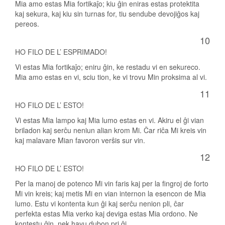
Mia amo estas Mia fortikaĵo; kiu ĝin eniras estas protektita
kaj sekura, kaj kiu sin turnas for, tiu sendube devojiĝos kaj
pereos.
10
HO FILO DE L’ ESPRIMADO!
Vi estas Mia fortikaĵo; eniru ĝin, ke restadu vi en sekureco.
Mia amo estas en vi, sciu tion, ke vi trovu Min proksima al vi.
11
HO FILO DE L’ ESTO!
Vi estas Mia lampo kaj Mia lumo estas en vi. Akiru el ĝi vian
briladon kaj serĉu neniun alian krom Mi. Ĉar riĉa Mi kreis vin
kaj malavare Mian favoron verŝis sur vin.
12
HO FILO DE L’ ESTO!
Per la manoj de potenco Mi vin faris kaj per la fingroj de forto
Mi vin kreis; kaj metis Mi en vian internon la esencon de Mia
lumo. Estu vi kontenta kun ĝi kaj serĉu nenion pli, ĉar
perfekta estas Mia verko kaj deviga estas Mia ordono. Ne
kontestu ĝin, nek havu dubon pri ĝi.