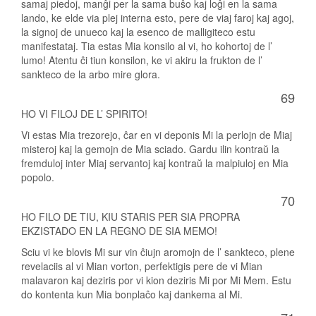
samaj piedoj, manĝi per la sama buŝo kaj loĝi en la sama
lando, ke elde via plej interna esto, pere de viaj faroj kaj agoj,
la signoj de unueco kaj la esenco de malligiteco estu
manifestataj. Tia estas Mia konsilo al vi, ho kohortoj de l’
lumo! Atentu ĉi tiun konsilon, ke vi akiru la frukton de l’
sankteco de la arbo mire glora.
69
HO VI FILOJ DE L’ SPIRITO!
Vi estas Mia trezorejo, ĉar en vi deponis Mi la perlojn de Miaj
misteroj kaj la gemojn de Mia sciado. Gardu ilin kontraŭ la
fremduloj inter Miaj servantoj kaj kontraŭ la malpiuloj en Mia
popolo.
70
HO FILO DE TIU, KIU STARIS PER SIA PROPRA
EKZISTADO EN LA REGNO DE SIA MEMO!
Sciu vi ke blovis Mi sur vin ĉiujn aromojn de l’ sankteco, plene
revelaciis al vi Mian vorton, perfektigis pere de vi Mian
malavaron kaj deziris por vi kion deziris Mi por Mi Mem. Estu
do kontenta kun Mia bonplaĉo kaj dankema al Mi.