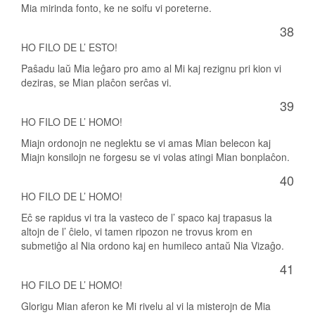
Mia mirinda fonto, ke ne soifu vi poreterne.
38
HO FILO DE L’ ESTO!
Paŝadu laŭ Mia leĝaro pro amo al Mi kaj rezignu pri kion vi
deziras, se Mian plaĉon serĉas vi.
39
HO FILO DE L’ HOMO!
Miajn ordonojn ne neglektu se vi amas Mian belecon kaj
Miajn konsilojn ne forgesu se vi volas atingi Mian bonplaĉon.
40
HO FILO DE L’ HOMO!
Eĉ se rapidus vi tra la vasteco de l’ spaco kaj trapasus la
altojn de l’ ĉielo, vi tamen ripozon ne trovus krom en
submetiĝo al Nia ordono kaj en humileco antaŭ Nia Vizaĝo.
41
HO FILO DE L’ HOMO!
Glorigu Mian aferon ke Mi rivelu al vi la misterojn de Mia