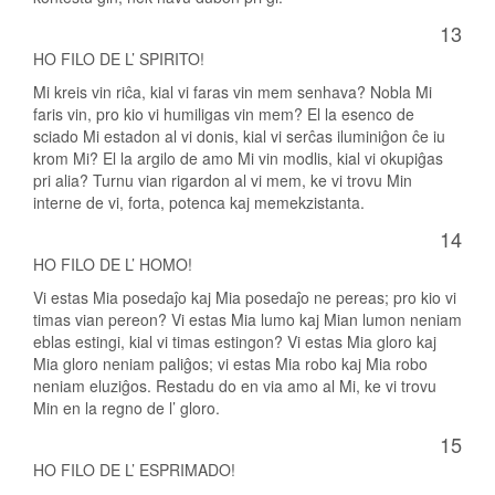
13
HO FILO DE L’ SPIRITO!
Mi kreis vin riĉa, kial vi faras vin mem senhava? Nobla Mi
faris vin, pro kio vi humiligas vin mem? El la esenco de
sciado Mi estadon al vi donis, kial vi serĉas iluminiĝon ĉe iu
krom Mi? El la argilo de amo Mi vin modlis, kial vi okupiĝas
pri alia? Turnu vian rigardon al vi mem, ke vi trovu Min
interne de vi, forta, potenca kaj memekzistanta.
14
HO FILO DE L’ HOMO!
Vi estas Mia posedaĵo kaj Mia posedaĵo ne pereas; pro kio vi
timas vian pereon? Vi estas Mia lumo kaj Mian lumon neniam
eblas estingi, kial vi timas estingon? Vi estas Mia gloro kaj
Mia gloro neniam paliĝos; vi estas Mia robo kaj Mia robo
neniam eluziĝos. Restadu do en via amo al Mi, ke vi trovu
Min en la regno de l’ gloro.
15
HO FILO DE L’ ESPRIMADO!