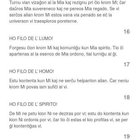
Turnu vian vizaĝon al la Mia kaj rezignu pri ĉio krom Mi; ĉar
daŭros Mia suvereneco kaj ne pereos Mia regado. Se vi
serĉos alian krom Mi estos vana via penado se eĉ la
universon vi traesploros poreterne.
16
HO FILO DE L’ LUMO!
Forgesu ĉion krom Mi kaj komuniiĝu kun Mia spirito. Tio ĉi
apartenas al la esenco de Mia ordono, tial turniĝu al ĝi.
17
HO FILO DE L’ HOMO!
Estu kontenta kun Mi kaj ne serĉu helpanton alian. Ĉar neniu
krom Mi povas iam sufiĉi al vi.
18
HO FILO DE L’ SPIRITO!
De Mi ne petu kion Ni ne deziras por vi; estu do kontenta kun
kion Ni ordonis por vi, ĉar tio ĉi estas el kio profitas vi, se per
ĝi kontentiĝas vi.
19