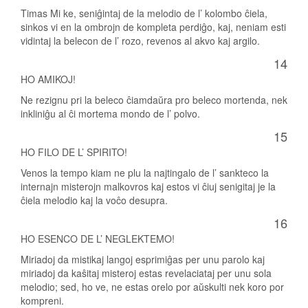
Timas Mi ke, seniĝintaj de la melodio de l’ kolombo ĉiela,
sinkos vi en la ombrojn de kompleta perdiĝo, kaj, neniam esti
vidintaj la belecon de l’ rozo, revenos al akvo kaj argilo.
14
HO AMIKOJ!
Ne rezignu pri la beleco ĉiamdaŭra pro beleco mortenda, nek
inkliniĝu al ĉi mortema mondo de l’ polvo.
15
HO FILO DE L’ SPIRITO!
Venos la tempo kiam ne plu la najtingalo de l’ sankteco la
internajn misterojn malkovros kaj estos vi ĉiuj senigitaj je la
ĉiela melodio kaj la voĉo desupra.
16
HO ESENCO DE L’ NEGLEKTEMO!
Miriadoj da mistikaj langoj esprimiĝas per unu parolo kaj
miriadoj da kaŝitaj misteroj estas revelaciataj per unu sola
melodio; sed, ho ve, ne estas orelo por aŭskulti nek koro por
kompreni.