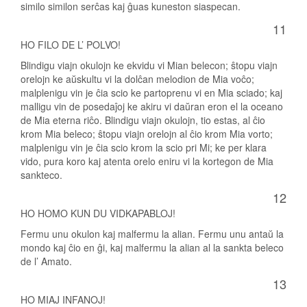
similo similon serĉas kaj ĝuas kuneston siaspecan.
11
HO FILO DE L’ POLVO!
Blindigu viajn okulojn ke ekvidu vi Mian belecon; ŝtopu viajn
orelojn ke aŭskultu vi la dolĉan melodion de Mia voĉo;
malplenigu vin je ĉia scio ke partoprenu vi en Mia sciado; kaj
malligu vin de posedaĵoj ke akiru vi daŭran eron el la oceano
de Mia eterna riĉo. Blindigu viajn okulojn, tio estas, al ĉio
krom Mia beleco; ŝtopu viajn orelojn al ĉio krom Mia vorto;
malplenigu vin je ĉia scio krom la scio pri Mi; ke per klara
vido, pura koro kaj atenta orelo eniru vi la kortegon de Mia
sankteco.
12
HO HOMO KUN DU VIDKAPABLOJ!
Fermu unu okulon kaj malfermu la alian. Fermu unu antaŭ la
mondo kaj ĉio en ĝi, kaj malfermu la alian al la sankta beleco
de l’ Amato.
13
HO MIAJ INFANOJ!