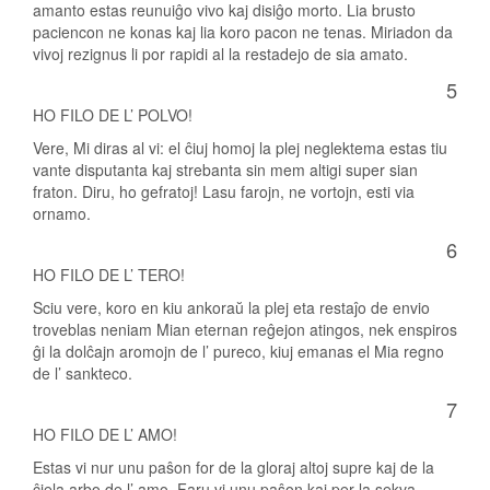
amanto estas reunuiĝo vivo kaj disiĝo morto. Lia brusto
paciencon ne konas kaj lia koro pacon ne tenas. Miriadon da
vivoj rezignus li por rapidi al la restadejo de sia amato.
5
HO FILO DE L’ POLVO!
Vere, Mi diras al vi: el ĉiuj homoj la plej neglektema estas tiu
vante disputanta kaj strebanta sin mem altigi super sian
fraton. Diru, ho gefratoj! Lasu farojn, ne vortojn, esti via
ornamo.
6
HO FILO DE L’ TERO!
Sciu vere, koro en kiu ankoraŭ la plej eta restaĵo de envio
troveblas neniam Mian eternan reĝejon atingos, nek enspiros
ĝi la dolĉajn aromojn de l’ pureco, kiuj emanas el Mia regno
de l’ sankteco.
7
HO FILO DE L’ AMO!
Estas vi nur unu paŝon for de la gloraj altoj supre kaj de la
ĉiela arbo de l’ amo. Faru vi unu paŝon kaj per la sekva