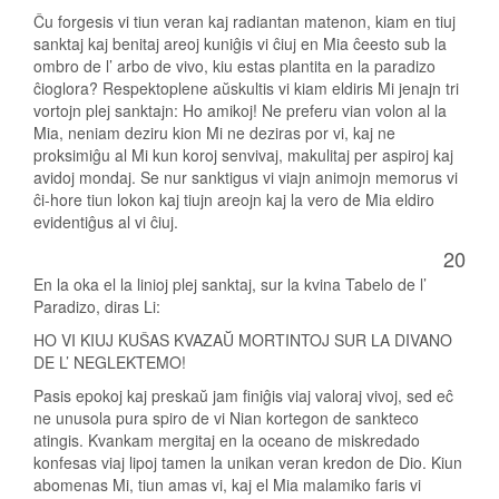
Ĉu forgesis vi tiun veran kaj radiantan matenon, kiam en tiuj
sanktaj kaj benitaj areoj kuniĝis vi ĉiuj en Mia ĉeesto sub la
ombro de l’ arbo de vivo, kiu estas plantita en la paradizo
ĉioglora? Respektoplene aŭskultis vi kiam eldiris Mi jenajn tri
vortojn plej sanktajn: Ho amikoj! Ne preferu vian volon al la
Mia, neniam deziru kion Mi ne deziras por vi, kaj ne
proksimiĝu al Mi kun koroj senvivaj, makulitaj per aspiroj kaj
avidoj mondaj. Se nur sanktigus vi viajn animojn memorus vi
ĉi-hore tiun lokon kaj tiujn areojn kaj la vero de Mia eldiro
evidentiĝus al vi ĉiuj.
20
En la oka el la linioj plej sanktaj, sur la kvina Tabelo de l’
Paradizo, diras Li:
HO VI KIUJ KUŜAS KVAZAŬ MORTINTOJ SUR LA DIVANO
DE L’ NEGLEKTEMO!
Pasis epokoj kaj preskaŭ jam finiĝis viaj valoraj vivoj, sed eĉ
ne unusola pura spiro de vi Nian kortegon de sankteco
atingis. Kvankam mergitaj en la oceano de miskredado
konfesas viaj lipoj tamen la unikan veran kredon de Dio. Kiun
abomenas Mi, tiun amas vi, kaj el Mia malamiko faris vi