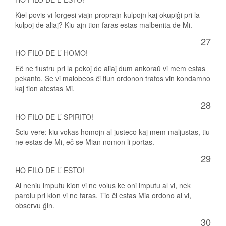
Kiel povis vi forgesi viajn proprajn kulpojn kaj okupiĝi pri la
kulpoj de aliaj? Kiu ajn tion faras estas malbenita de Mi.
27
HO FILO DE L’ HOMO!
Eĉ ne flustru pri la pekoj de aliaj dum ankoraŭ vi mem estas
pekanto. Se vi malobeos ĉi tiun ordonon trafos vin kondamno
kaj tion atestas Mi.
28
HO FILO DE L’ SPIRITO!
Sciu vere: kiu vokas homojn al justeco kaj mem maljustas, tiu
ne estas de Mi, eĉ se Mian nomon li portas.
29
HO FILO DE L’ ESTO!
Al neniu imputu kion vi ne volus ke oni imputu al vi, nek
parolu pri kion vi ne faras. Tio ĉi estas Mia ordono al vi,
observu ĝin.
30