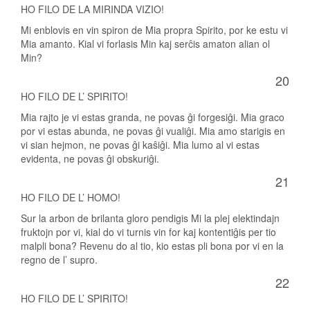
HO FILO DE LA MIRINDA VIZIO!
Mi enblovis en vin spiron de Mia propra Spirito, por ke estu vi
Mia amanto. Kial vi forlasis Min kaj serĉis amaton alian ol
Min?
20
HO FILO DE L’ SPIRITO!
Mia rajto je vi estas granda, ne povas ĝi forgesiĝi. Mia graco
por vi estas abunda, ne povas ĝi vualiĝi. Mia amo starigis en
vi sian hejmon, ne povas ĝi kaŝiĝi. Mia lumo al vi estas
evidenta, ne povas ĝi obskuriĝi.
21
HO FILO DE L’ HOMO!
Sur la arbon de brilanta gloro pendigis Mi la plej elektindajn
fruktojn por vi, kial do vi turnis vin for kaj kontentiĝis per tio
malpli bona? Revenu do al tio, kio estas pli bona por vi en la
regno de l’ supro.
22
HO FILO DE L’ SPIRITO!