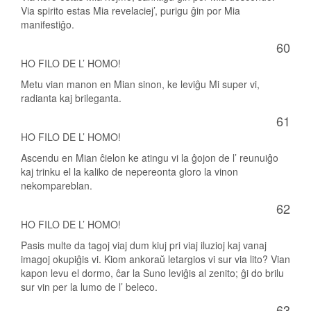
Via spirito estas Mia revelaciej’, purigu ĝin por Mia
manifestiĝo.
60
HO FILO DE L’ HOMO!
Metu vian manon en Mian sinon, ke leviĝu Mi super vi,
radianta kaj brileganta.
61
HO FILO DE L’ HOMO!
Ascendu en Mian ĉielon ke atingu vi la ĝojon de l’ reunuiĝo
kaj trinku el la kaliko de nepereonta gloro la vinon
nekompareblan.
62
HO FILO DE L’ HOMO!
Pasis multe da tagoj viaj dum kiuj pri viaj iluzioj kaj vanaj
imagoj okupiĝis vi. Kiom ankoraŭ letargios vi sur via lito? Vian
kapon levu el dormo, ĉar la Suno leviĝis al zenito; ĝi do brilu
sur vin per la lumo de l’ beleco.
63