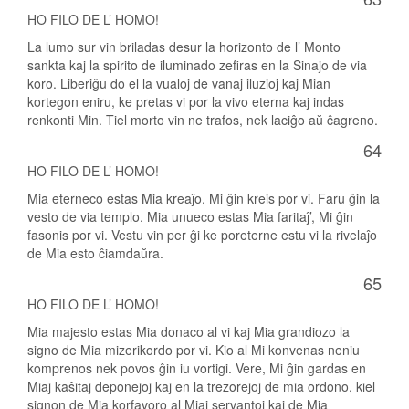
HO FILO DE L’ HOMO!
La lumo sur vin briladas desur la horizonto de l’ Monto
sankta kaj la spirito de iluminado zefiras en la Sinajo de via
koro. Liberiĝu do el la vualoj de vanaj iluzioj kaj Mian
kortegon eniru, ke pretas vi por la vivo eterna kaj indas
renkonti Min. Tiel morto vin ne trafos, nek laciĝo aŭ ĉagreno.
64
HO FILO DE L’ HOMO!
Mia eterneco estas Mia kreaĵo, Mi ĝin kreis por vi. Faru ĝin la
vesto de via templo. Mia unueco estas Mia faritaĵ’, Mi ĝin
fasonis por vi. Vestu vin per ĝi ke poreterne estu vi la rivelaĵo
de Mia esto ĉiamdaŭra.
65
HO FILO DE L’ HOMO!
Mia majesto estas Mia donaco al vi kaj Mia grandiozo la
signo de Mia mizerikordo por vi. Kio al Mi konvenas neniu
komprenos nek povos ĝin iu vortigi. Vere, Mi ĝin gardas en
Miaj kaŝitaj deponejoj kaj en la trezorejoj de mia ordono, kiel
signon de Mia korfavoro al Miaj servantoj kaj de Mia