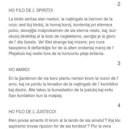
2
HO FILO DE L’ SPIRITO!
La birdo serĉas sian neston, la najtingalo la ĉarmon de la
rozo; sed tiuj birdoj, la homaj koroj, kontentaj pri efemera
polvo, devojiĝis malproksimen de sia eterna nesto, kaj, kun
okuloj direktitaj al la koto de neglektemo, seniĝis je la gloro
de l’ dia ĉeesto. Ve! Kiel strange kaj mizere; pro nura
tasopleno ili deflankiĝis for de la alten ondantaj maroj de l’
Plejaltulo kaj restis fore de la horizonto pleje brilanta.
3
HO AMIKO!
En la ĝardenon de via koro plantu nenion krom la rozon de l’
amo, kaj ne perdu la tenadon de la najtingalo de l’ korinklino
kaj deziro. Alte taksu la kunestadon de la justuloj kaj evitu
ĉian kontakton kun la malpiaj.
4
HO FILO DE L’ JUSTECO!
Kien povas amanto iri krom al la lando de sia amatul’? Kaj kiu
aspiranto trovas ripozon for de sia kordezir’? Por la vera