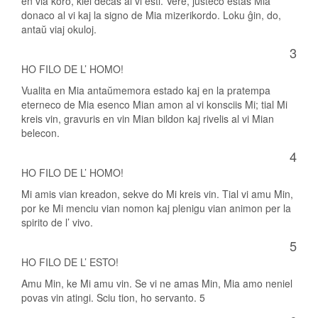
en via koro, kiel decas al vi esti. Vere, justeco estas Mia
donaco al vi kaj la signo de Mia mizerikordo. Loku ĝin, do,
antaŭ viaj okuloj.
3
HO FILO DE L’ HOMO!
Vualita en Mia antaŭmemora estado kaj en la pratempa
eterneco de Mia esenco Mian amon al vi konsciis Mi; tial Mi
kreis vin, gravuris en vin Mian bildon kaj rivelis al vi Mian
belecon.
4
HO FILO DE L’ HOMO!
Mi amis vian kreadon, sekve do Mi kreis vin. Tial vi amu Min,
por ke Mi menciu vian nomon kaj plenigu vian animon per la
spirito de l’ vivo.
5
HO FILO DE L’ ESTO!
Amu Min, ke Mi amu vin. Se vi ne amas Min, Mia amo neniel
povas vin atingi. Sciu tion, ho servanto. 5