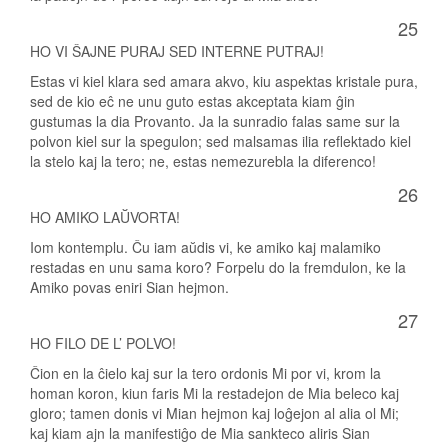
25
HO VI ŜAJNE PURAJ SED INTERNE PUTRAJ!
Estas vi kiel klara sed amara akvo, kiu aspektas kristale pura,
sed de kio eĉ ne unu guto estas akceptata kiam ĝin
gustumas la dia Provanto. Ja la sunradio falas same sur la
polvon kiel sur la spegulon; sed malsamas ilia reflektado kiel
la stelo kaj la tero; ne, estas nemezurebla la diferenco!
26
HO AMIKO LAŬVORTA!
Iom kontemplu. Ĉu iam aŭdis vi, ke amiko kaj malamiko
restadas en unu sama koro? Forpelu do la fremdulon, ke la
Amiko povas eniri Sian hejmon.
27
HO FILO DE L’ POLVO!
Ĉion en la ĉielo kaj sur la tero ordonis Mi por vi, krom la
homan koron, kiun faris Mi la restadejon de Mia beleco kaj
gloro; tamen donis vi Mian hejmon kaj loĝejon al alia ol Mi;
kaj kiam ajn la manifestiĝo de Mia sankteco aliris Sian