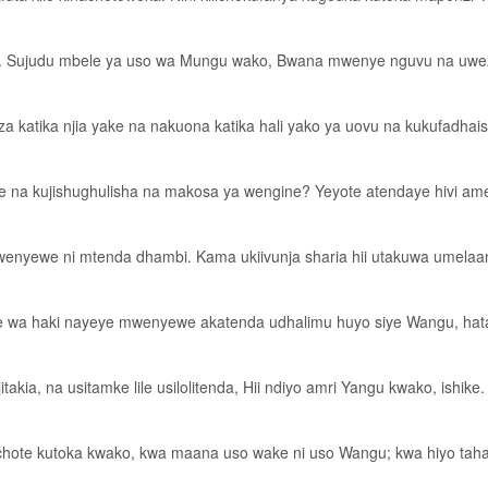
ili. Sujudu mbele ya uso wa Mungu wako, Bwana mwenye nguvu na uwe
 katika njia yake na nakuona katika hali yako ya uovu na kukufadhais
a kujishughulisha na makosa ya wengine? Yeyote atendaye hivi am
nyewe ni mtenda dhambi. Kama ukiivunja sharia hii utakuwa umelaani
wa haki nayeye mwenyewe akatenda udhalimu huyo siye Wangu, hata 
akia, na usitamke lile usilolitenda, Hii ndiyo amri Yangu kwako, ishike.
hote kutoka kwako, kwa maana uso wake ni uso Wangu; kwa hiyo taha