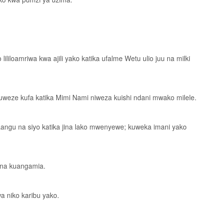
iloamriwa kwa ajili yako katika ufalme Wetu ulio juu na milki
 uweze kufa katika Mimi Nami niweza kuishi ndani mwako milele.
Langu na siyo katika jina lako mwenyewe; kuweka imani yako
 na kuangamia.
a niko karibu yako.