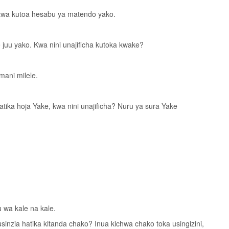
aitwa kutoa hesabu ya matendo yako.
 juu yako. Kwa nini unajificha kutoka kwake?
mani milele.
atika hoja Yake, kwa nini unajificha? Nuru ya sura Yake
 wa kale na kale.
inzia hatika kitanda chako? Inua kichwa chako toka usingizini,