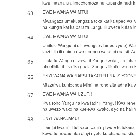
kwa maana jua limechomoza na kupanda hadi hic
63
EWE MWANA WA MTU!
Mwangaza umekuangazia toka katika upeo wa Mlim
na kuingia katika baraza Langu ili uweze kufaa k
64
EWE MWANA WA MTU!
Umilele Wangu ni ulimwengu (viumbe vyote) Wang
vazi hilo ili daima uwe ununuo wa uhai (nafsi) W
65
Utukufu Wangu ni zawadi Yangu kwako, na fahari
nimelihifadhi katika ghala Zangu zilizofichwa
66
ENYI WANA WA NAFSI TAKATIFU NA ISIYOON
Mtazuiwa kunipenda Mimi na roho zitafadhaika w
67
EWE MWANA WA UZURI!
Kwa roho Yangu na kwa fadhili Yangu! Kwa rehe
na uwezo wako na kuelewa kwako, siyo na hali 
68
ENYI WANADAMU!
Hamjui kwa nini tuliwaumba ninyi wote kutokana 
kuwa tumewaumba ainyi nyote kutokana na kitu ki