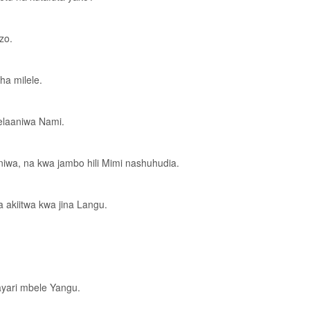
zo.
ha milele.
elaaniwa Nami.
wa, na kwa jambo hili Mimi nashuhudia.
akiitwa kwa jina Langu.
yari mbele Yangu.