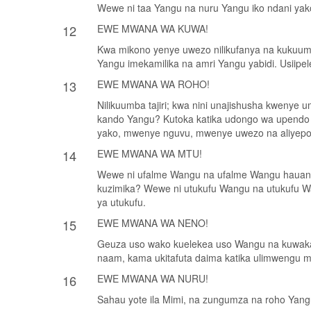
Wewe ni taa Yangu na nuru Yangu iko ndani yak
12
EWE MWANA WA KUWA!
Kwa mikono yenye uwezo nilikufanya na kukuumba
Yangu imekamilika na amri Yangu yabidi. Usiipe
13
EWE MWANA WA ROHO!
Nilikuumba tajiri; kwa nini unajishusha kwenye u
kando Yangu? Kutoka katika udongo wa upendo n
yako, mwenye nguvu, mwenye uwezo na aliyep
14
EWE MWANA WA MTU!
Wewe ni ufalme Wangu na ufalme Wangu hauanga
kuzimika? Wewe ni utukufu Wangu na utukufu Wan
ya utukufu.
15
EWE MWANA WA NENO!
Geuza uso wako kuelekea uso Wangu na kuwakan
naam, kama ukitafuta daima katika ulimwengu mz
16
EWE MWANA WA NURU!
Sahau yote ila Mimi, na zungumza na roho Yangu.