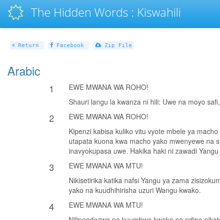
The Hidden Words : Kiswahili
Return
Facebook
Zip File
Arabic
1
EWE MWANA WA ROHO!
Shauri langu la kwanza ni hili: Uwe na moyo safi
2
EWE MWANA WA ROHO!
Kipenzi kabisa kuliko vitu vyote mbele ya macho
utapata kuona kwa macho yako mwenyewe na siyo 
inavyokupasa uwe. Hakika haki ni zawadi Yang
3
EWE MWANA WA MTU!
Nikisetirika katika nafsi Yangu ya zama zisizo
yako na kuudhihirisha uzuri Wangu kwako.
4
EWE MWANA WA MTU!
Nilipendezwa na kuumbwa kwako na ndipo nikakuum