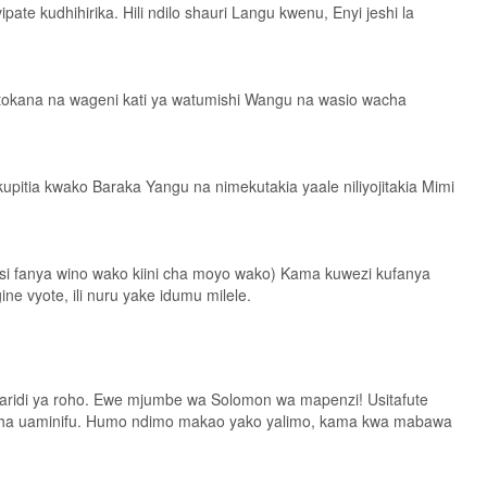
ate kudhihirika. Hili ndilo shauri Langu kwenu, Enyi jeshi la
kutokana na wageni kati ya watumishi Wangu na wasio wacha
pitia kwako Baraka Yangu na nimekutakia yaale niliyojitakia Mimi
basi fanya wino wako kiini cha moyo wako) Kama kuwezi kufanya
ne vyote, ili nuru yake idumu milele.
iwaridi ya roho. Ewe mjumbe wa Solomon wa mapenzi! Usitafute
lima cha uaminifu. Humo ndimo makao yako yalimo, kama kwa mabawa