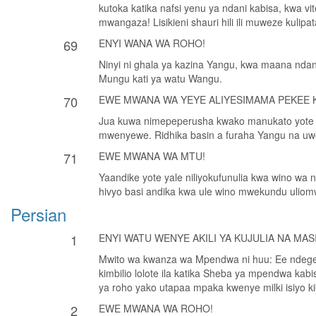
kutoka katika nafsi yenu ya ndani kabisa, kwa vit
mwangaza! Lisikieni shauri hili ili muweze kulipa
69
ENYI WANA WA ROHO!
Ninyi ni ghala ya kazina Yangu, kwa maana ndan
Mungu kati ya watu Wangu.
70
EWE MWANA WA YEYE ALIYESIMAMA PEKEE K
Jua kuwa nimepeperusha kwako manukato yote ya 
mwenyewe. Ridhika basin a furaha Yangu na u
71
EWE MWANA WA MTU!
Yaandike yote yale niliyokufunulia kwa wino wa
hivyo basi andika kwa ule wino mwekundu uliomwan
Persian
1
ENYI WATU WENYE AKILI YA KUJULIA NA MASIK
Mwito wa kwanza wa Mpendwa ni huu: Ee ndege mw
kimbilio lolote ila katika Sheba ya mpendwa ka
ya roho yako utapaa mpaka kwenye milki isiyo kik
2
EWE MWANA WA ROHO!