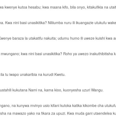
wa kwenye kutoa hesabu; kwa maana kifo, bila onyo, kitakufikia na ut
 Kwa nini basi unasikitika? Niliiumba nuru ili ikuangazie utukufu wake
wenye baraza la utakatifu nakuita; udumu humo ili uweze kuishi kwa a
 mwungano; kwa nini basi unasikitika? Roho ya uwezo inakuthibitisha k
e ila tu iwapo unakaribia na kurudi Kwetu.
kustahili kukutana Nami na, kama kioo, kuonyesha uzuri Wangu.
gano, na kunywa mvinyo usio kifani kutoka katika kikombe cha utukufu
lisha na mawazo yako na fikara za upuzi. Kwa muda gani utaendelea kus