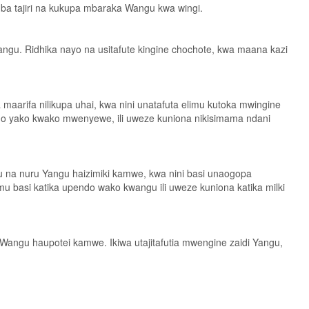
ba tajiri na kukupa mbaraka Wangu kwa wingi.
ngu. Ridhika nayo na usitafute kingine chochote, kwa maana kazi
 maarifa nilikupa uhai, kwa nini unatafuta elimu kutoka mwingine
ho yako kwako mwenyewe, ili uweze kuniona nikisimama ndani
na nuru Yangu haizimiki kamwe, kwa nini basi unaogopa
u basi katika upendo wako kwangu ili uweze kuniona katika milki
ngu haupotei kamwe. Ikiwa utajitafutia mwengine zaidi Yangu,