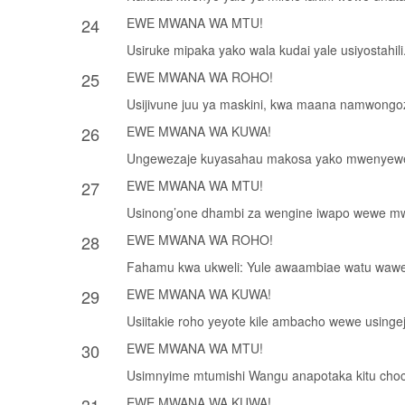
24
EWE MWANA WA MTU!
Usiruke mipaka yako wala kudai yale usiyostah
25
EWE MWANA WA ROHO!
Usijivune juu ya maskini, kwa maana namwongoza
26
EWE MWANA WA KUWA!
Ungewezaje kuyasahau makosa yako mwenyewe n
27
EWE MWANA WA MTU!
Usinong’one dhambi za wengine iwapo wewe mwe
28
EWE MWANA WA ROHO!
Fahamu kwa ukweli: Yule awaambiae watu wawe 
29
EWE MWANA WA KUWA!
Usiitakie roho yeyote kile ambacho wewe usingejit
30
EWE MWANA WA MTU!
Usimnyime mtumishi Wangu anapotaka kitu choc
EWE MWANA WA KUWA!