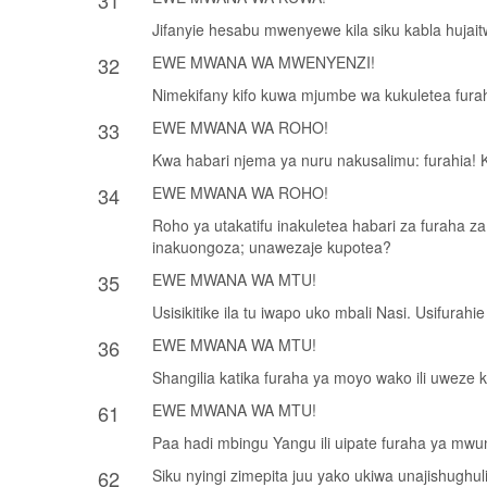
31
Jifanyie hesabu mwenyewe kila siku kabla hujait
32
EWE MWANA WA MWENYENZI!
Nimekifany kifo kuwa mjumbe wa kukuletea furaha.
33
EWE MWANA WA ROHO!
Kwa habari njema ya nuru nakusalimu: furahia! K
34
EWE MWANA WA ROHO!
Roho ya utakatifu inakuletea habari za furaha za
inakuongoza; unawezaje kupotea?
35
EWE MWANA WA MTU!
Usisikitike ila tu iwapo uko mbali Nasi. Usifurahi
36
EWE MWANA WA MTU!
Shangilia katika furaha ya moyo wako ili uweze 
61
EWE MWANA WA MTU!
Paa hadi mbingu Yangu ili uipate furaha ya mwun
62
Siku nyingi zimepita juu yako ukiwa unajishughu