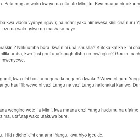
o. Pata mng’ao wako kwayo na nitafute Mimi tu. Kwa maana nimekuum
 kwa vidole vyenye nguvu; na ndani yako nimeweka kiini cha nuru Ya
leleze na wala usiwe na mashaka nayo.
maskini? Nilikuumba bora, kwa nini unajishusha? Kutoka katika kiini cha
ilikuumba, kwa jinsi gani unajishughulisha na mwingine? Geuza mac
o mwenyewe.
mii, kwa nini basi unaogopa kuangamia kwako? Wewe ni nuru Yangu 
gu haufifii: wewe ni vazi Langu na vazi Langu halichakai kamwe. Dum
a wengine wote ila Mimi, kwa maana enzi Yangu hudumu na ufalme Wa
ima, utafutaji wako utakuwa bure.
 Hiki ndicho kiini cha amri Yangu, kwa hiyo igeukie.