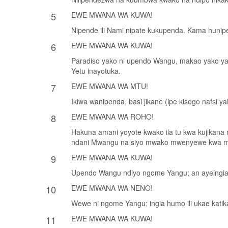
5
EWE MWANA WA KUWA!
Nipende ili Nami nipate kukupenda. Kama hunipe
6
EWE MWANA WA KUWA!
Paradiso yako ni upendo Wangu, makao yako ya mb
Yetu inayotuka.
7
EWE MWANA WA MTU!
Ikiwa wanipenda, basi jikane (ipe kisogo nafsi 
8
EWE MWANA WA ROHO!
Hakuna amani yoyote kwako ila tu kwa kujikana 
ndani Mwangu na siyo mwako mwenyewe kwa maan
9
EWE MWANA WA KUWA!
Upendo Wangu ndiyo ngome Yangu; an­ ayeingia h
10
EWE MWANA WA NENO!
Wewe ni ngome Yangu; ingia humo ili ukae katik
11
EWE MWANA WA KUWA!