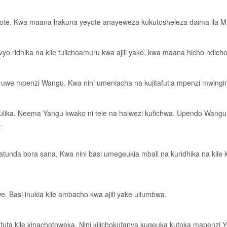
oyote. Kwa maana hakuna yeyote anayeweza kukutosheleza daima ila M
ivyo ridhika na kile tulichoamuru kwa ajili yako, kwa maana hicho ndich
i uwe mpenzi Wangu. Kwa nini umeniacha na kujitafutia mpenzi mwingi
aulika. Neema Yangu kwako ni tele na haiwezi kufichwa. Upendo Wang
.
tunda bora sana. Kwa nini basi umegeukia mbali na kuridhika na kile kilic
. Basi inukia kile ambacho kwa ajili yake uliumbwa.
afuta kile kinachotoweka. Nini kilichokufanya kugeuka kutoka mapenzi Y