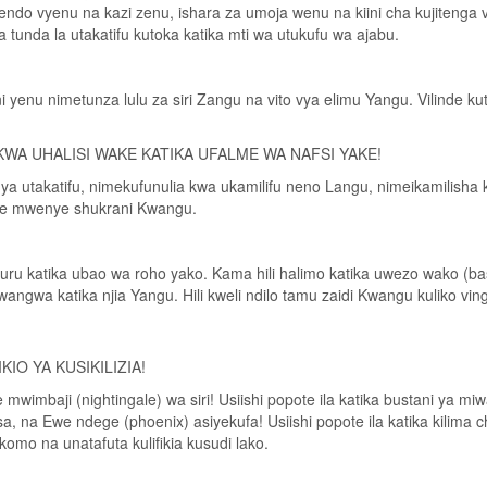
endo vyenu na kazi zenu, ishara za umoja wenu na kiini cha kujitenga vip
ta tunda la utakatifu kutoka katika mti wa utukufu wa ajabu.
i yenu nimetunza lulu za siri Zangu na vito vya elimu Yangu. Vilinde 
WA UHALISI WAKE KATIKA UFALME WA NAFSI YAKE!
utakatifu, nimekufunulia kwa ukamilifu neno Langu, nimeikamilisha ku
we mwenye shukrani Kwangu.
 nuru katika ubao wa roho yako. Kama hili halimo katika uwezo wako (
gwa katika njia Yangu. Hili kweli ndilo tamu zaidi Kwangu kuliko vingi
IO YA KUSIKILIZIA!
imbaji (nightingale) wa siri! Usiishi popote ila katika bustani ya m
bisa, na Ewe ndege (phoenix) asiyekufa! Usiishi popote ila katika ki
omo na unatafuta kulifikia kusudi lako.