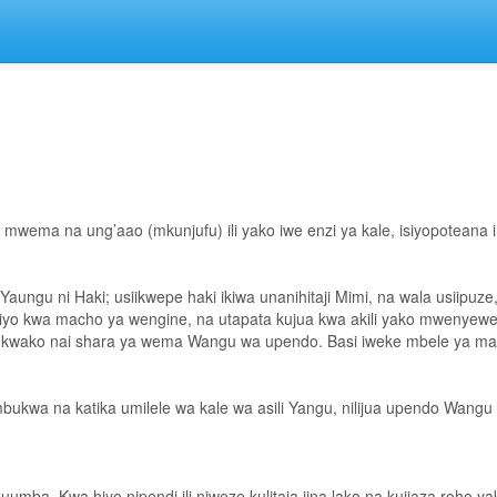
, mwema na ung’aao (mkunjufu) ili yako iwe enzi ya kale, isiyopoteana
 Yaungu ni Haki; usiikwepe haki ikiwa unanihitaji Mimi, na wala usiipu
kwa macho ya wengine, na utapata kujua kwa akili yako mwenyewe na s
u kwako nai shara ya wema Wangu wa upendo. Basi iweke mbele ya ma
kumbukwa na katika umilele wa kale wa asili Yangu, nilijua upendo W
ba. Kwa hiyo nipendi ili niweze kulitaja jina lako na kuijaza roho y