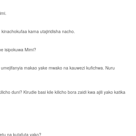
imi.
o kinachokufaa kama utajiridisha nacho.
ne isipokuwa Mimi?
u umejifanyia makao yake mwako na kauwezi kufichwa. Nuru
ho duni? Kirudie basi kile kilicho bora zaidi kwa ajili yako katika
etu na kutafuta yako?