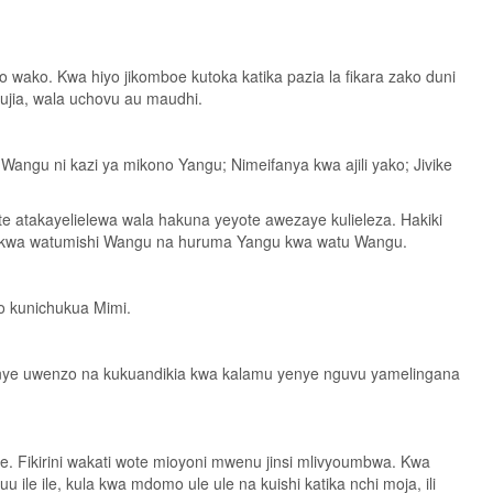
wako. Kwa hiyo jikomboe kutoka katika pazia la fikara zako duni
kujia, wala uchovu au maudhi.
angu ni kazi ya mikono Yangu; Nimeifanya kwa ajili yako; Jivike
te atakayelielewa wala hakuna yeyote awezaye kulieleza. Hakiki
ndo kwa watumishi Wangu na huruma Yangu kwa watu Wangu.
o kunichukua Mimi.
wenye uwenzo na kukuandikia kwa kalamu yenye nguvu yamelingana
e. Fikirini wakati wote mioyoni mwenu jinsi mlivyoumbwa. Kwa
e ile, kula kwa mdomo ule ule na kuishi katika nchi moja, ili