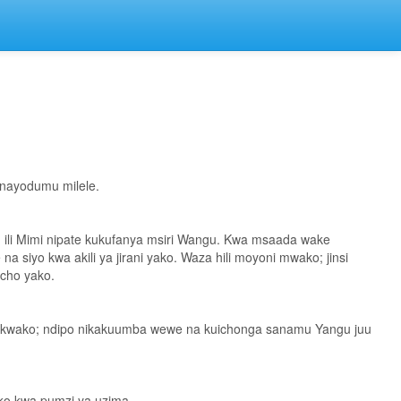
 inayodumu milele.
ze, ili Mimi nipate kukufanya msiri Wangu. Kwa msaada wake
iyo kwa akili ya jirani yako. Waza hili moyoni mwako; jinsi
cho yako.
angu kwako; ndipo nikakuumba wewe na kuichonga sanamu Yangu juu
ako kwa pumzi ya uzima.