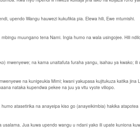
ndi, upendo Wangu hauwezi kukufikia pia. Elewa hili, Ewe mtumishi.
ingu muungano tena Nami. Ingia humo na wala usingojee. Hili ndilo lil
yako) mwenyewe; na kama unaitafuta furaha yangu, isahau ya kwako; ili
mwenyewe na kunigeukia Mimi; kwani yakupasa kujitukuza katika jina 
a nataka kupendwa pekee na juu ya vitu vyote viliopo.
umo atasetirika na anayeipa kiso­ go (anayeikimbia) hakika atapotea
a usalama. Jua kuwa upendo wangu u ndani yako ili upate kuniona kuw