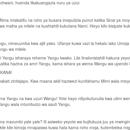
hwani, huenda likakuangazia nuru ya uzui.
a mtakatifu na roho ya busara imepulizia pumzi katika Sinai ya moyo 
wa maiha ya milele na kushtahili kukutana Nami. Hivyo kifo kisipate ku
u, nimeuumba kwa ajili yako. Ufanye kuwa vazi la hekalu lako Umoja W
angu wa milele.
 Yangu isharaya reheme Yangu kwako. Lile linalonistahili hakuna yeyo
 na katika hazina za amri Yangu, kama ishara ya wema Wangu wa upe
EKANA!
akati zinitajapo. Kwa maana akili haziwezi kunifahamu Mimi wala mioy
ma Yangu na kwa uzuri Wangu! Yote hayo niliyokufunulia kwa ulimi 
Yangu wala mtumbuizo wa sauti Yangu.
na mavumbi yale yale? Ili asiweko yeyote wa kujitukuza juu ya mwingin
le kile kimoja mnapaswa kuwa hata kama roho moja, kutembelea miguu il