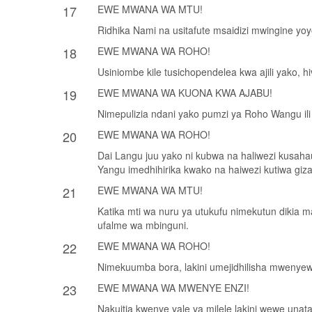
17
EWE MWANA WA MTU!
Ridhika Nami na usitafute msaidizi mwingine y
18
EWE MWANA WA ROHO!
Usiniombe kile tusichopendelea kwa ajili yako, h
19
EWE MWANA WA KUONA KWA AJABU!
Nimepulizia ndani yako pumzi ya Roho Wangu il
20
EWE MWANA WA ROHO!
Dai Langu juu yako ni kubwa na haliwezi kusah
Yangu imedhihirika kwako na haiwezi kutiwa giza
21
EWE MWANA WA MTU!
Katika mti wa nuru ya utukufu nimekutun­ dikia ma
ufalme wa mbinguni.
22
EWE MWANA WA ROHO!
Nimekuumba bora, lakini umejidhilisha mwenyewe
23
EWE MWANA WA MWENYE ENZI!
Nakuitia kwenye yale ya milele lakini wewe unat