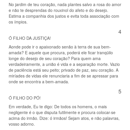
No jardim de teu coração, nada plantes salvo a rosa do amor
e não te desprendas do rouxinol do afeto e do desejo.
Estima a companhia dos justos e evita toda associação com
os ímpios.
4
Ó FILHO DA JUSTIÇA!
Aonde pode ir o apaixonado senão à terra de sua bem-
amada? E aquele que procura, poderá ele ficar tranqüilo
longe do desejo de seu coração? Para quem ama
verdadeiramente, a união é vida e a separação morte. Vazio
de paciência está seu peito; privado de paz, seu coração. A
miríades de vidas ele renunciaria a fim de se apressar para
onde se encontra a bem-amada.
5
Ó FILHO DO PÓ!
Em verdade, Eu te digo: De todos os homens, o mais
negligente é o que disputa futilmente e procura colocar-se
acima do irmão. Dize: ó irmãos! Sejam atos, e não palavras,
vosso adorno.