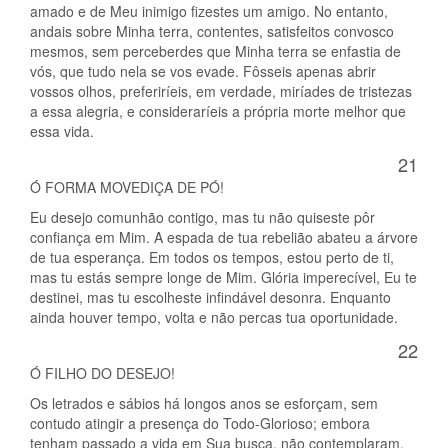
amado e de Meu inimigo fizestes um amigo. No entanto,
andais sobre Minha terra, contentes, satisfeitos convosco
mesmos, sem perceberdes que Minha terra se enfastia de
vós, que tudo nela se vos evade. Fôsseis apenas abrir
vossos olhos, preferiríeis, em verdade, miríades de tristezas
a essa alegria, e consideraríeis a própria morte melhor que
essa vida.
21
Ó FORMA MOVEDIÇA DE PÓ!
Eu desejo comunhão contigo, mas tu não quiseste pôr
confiança em Mim. A espada de tua rebelião abateu a árvore
de tua esperança. Em todos os tempos, estou perto de ti,
mas tu estás sempre longe de Mim. Glória imperecível, Eu te
destinei, mas tu escolheste infindável desonra. Enquanto
ainda houver tempo, volta e não percas tua oportunidade.
22
Ó FILHO DO DESEJO!
Os letrados e sábios há longos anos se esforçam, sem
contudo atingir a presença do Todo-Glorioso; embora
tenham passado a vida em Sua busca, não contemplaram,