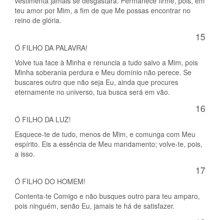
vestimenta jamais se desgastará. Permanece firme, pois, em
teu amor por Mim, a fim de que Me possas encontrar no
reino de glória.
15
Ó FILHO DA PALAVRA!
Volve tua face à Minha e renuncia a tudo salvo a Mim, pois
Minha soberania perdura e Meu domínio não perece. Se
buscares outro que não seja Eu, ainda que procures
eternamente no universo, tua busca será em vão.
16
Ó FILHO DA LUZ!
Esquece-te de tudo, menos de Mim, e comunga com Meu
espírito. Eis a essência de Meu mandamento; volve-te, pois,
a isso.
17
Ó FILHO DO HOMEM!
Contenta-te Comigo e não busques outro para teu amparo,
pois ninguém, senão Eu, jamais te há de satisfazer.