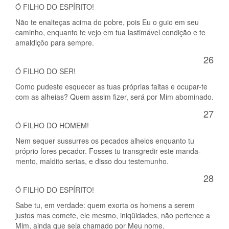
Ó FILHO DO ESPÍRITO!
Não te enalteças acima do pobre, pois Eu o guio em seu
caminho, enquanto te vejo em tua lastimável condição e te
amaldiçôo para sempre.
26
Ó FILHO DO SER!
Como pudeste esquecer as tuas próprias faltas e ocupar-te
com as alheias? Quem assim fizer, será por Mim abominado.
27
Ó FILHO DO HOMEM!
Nem sequer sussurres os pecados alheios enquanto tu
próprio fores pecador. Fosses tu transgredir este manda-
mento, maldito serias, e disso dou testemunho.
28
Ó FILHO DO ESPÍRITO!
Sabe tu, em verdade: quem exorta os homens a serem
justos mas comete, ele mesmo, iniqüidades, não pertence a
Mim, ainda que seja chamado por Meu nome.