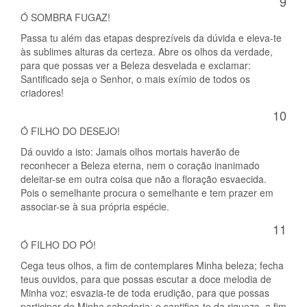
9
Ó SOMBRA FUGAZ!
Passa tu além das etapas desprezíveis da dúvida e eleva-te
às sublimes alturas da certeza. Abre os olhos da verdade,
para que possas ver a Beleza desvelada e exclamar:
Santificado seja o Senhor, o mais exímio de todos os
criadores!
10
Ó FILHO DO DESEJO!
Dá ouvido a isto: Jamais olhos mortais haverão de
reconhecer a Beleza eterna, nem o coração inanimado
deleitar-se em outra coisa que não a floração esvaecida.
Pois o semelhante procura o semelhante e tem prazer em
associar-se à sua própria espécie.
11
Ó FILHO DO PÓ!
Cega teus olhos, a fim de contemplares Minha beleza; fecha
teus ouvidos, para que possas escutar a doce melodia de
Minha voz; esvazia-te de toda erudição, para que possas
participar de Minha sabedoria; e santifica-te da riqueza, a fim