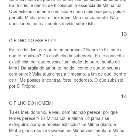
Eu te criei; e dentro de ti coloquei a essência de Minha luz.
Que estejas contente com isso e nada mais busques, pois é
perfeita Minha obra e inexorável Meu mandamento. Não
questiones, nem alimentes dúvida sobre isto.
13
Ó FILHO DO ESPÍRITO!
Eu te criei rico; porque te empobreces? Nobre te fiz; com o
que te rebaixas? Da essência da sabedoria, Eu te concedi a
existência; por que buscas iluminação de outro, senão de
Mim? Da argila do amor, te moldei; como é que te ocupas
com outro? Volta teus olhos a ti mesmo, a fim de que, dentro
de ti, Me possas encontrar, forte, poderoso, O que subsiste
por Si Próprio.
14
Ó FILHO DO HOMEM!
Tu és Meu domínio, e Meu domínio não perece; por que
temes perecer? És Minha luz, e Minha luz jamais se
extinguirá; por que receias extinção? És Minha glória, e
Minha glória não se esvaece; és Minha vestimenta, e Minha