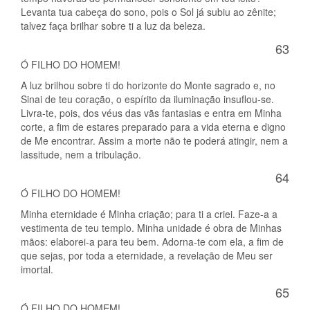
Levanta tua cabeça do sono, pois o Sol já subiu ao zênite;
talvez faça brilhar sobre ti a luz da beleza.
63
Ó FILHO DO HOMEM!
A luz brilhou sobre ti do horizonte do Monte sagrado e, no
Sinai de teu coração, o espírito da iluminação insuflou-se.
Livra-te, pois, dos véus das vãs fantasias e entra em Minha
corte, a fim de estares preparado para a vida eterna e digno
de Me encontrar. Assim a morte não te poderá atingir, nem a
lassitude, nem a tribulação.
64
Ó FILHO DO HOMEM!
Minha eternidade é Minha criação; para ti a criei. Faze-a a
vestimenta de teu templo. Minha unidade é obra de Minhas
mãos: elaborei-a para teu bem. Adorna-te com ela, a fim de
que sejas, por toda a eternidade, a revelação de Meu ser
imortal.
65
Ó FILHO DO HOMEM!