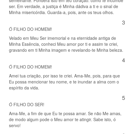
semelhante. Pondera isto em teu coração: como te incumbe
ser. Em verdade, a justiça é Minha dádiva a ti e o sinal de
Minha misericórdia. Guarda-a, pois, ante os teus olhos.
3
Ó FILHO DO HOMEM!
Velado em Meu Ser imemorial e na eternidade antiga de
Minha Essência, conheci Meu amor por ti e assim te criei,
gravando em ti Minha imagem e revelando-te Minha beleza.
4
Ó FILHO DO HOMEM!
Amei tua criação, por isso te criei. Ama-Me, pois, para que
Eu possa mencionar teu nome, e te inundar a alma com o
espírito da vida.
5
Ó FILHO DO SER!
Ama-Me, a fim de que Eu te possa amar. Se não Me amas,
de modo algum pode o Meu amor te atingir. Sabe isto, ó
servo!