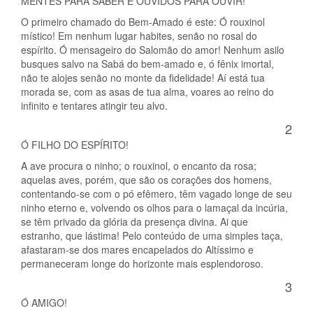
MENTES PARA SABER E OUVIDOS PARA OUVIR!
O primeiro chamado do Bem-Amado é este: Ó rouxinol
místico! Em nenhum lugar habites, senão no rosal do
espírito. Ó mensageiro do Salomão do amor! Nenhum asilo
busques salvo na Sabá do bem-amado e, ó fênix imortal,
não te alojes senão no monte da fidelidade! Aí está tua
morada se, com as asas de tua alma, voares ao reino do
infinito e tentares atingir teu alvo.
2
Ó FILHO DO ESPÍRITO!
A ave procura o ninho; o rouxinol, o encanto da rosa;
aquelas aves, porém, que são os corações dos homens,
contentando-se com o pó efêmero, têm vagado longe de seu
ninho eterno e, volvendo os olhos para o lamaçal da incúria,
se têm privado da glória da presença divina. Ai que
estranho, que lástima! Pelo conteúdo de uma simples taça,
afastaram-se dos mares encapelados do Altíssimo e
permaneceram longe do horizonte mais esplendoroso.
3
Ó AMIGO!