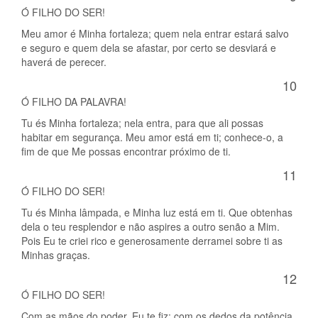
Ó FILHO DO SER!
Meu amor é Minha fortaleza; quem nela entrar estará salvo
e seguro e quem dela se afastar, por certo se desviará e
haverá de perecer.
10
Ó FILHO DA PALAVRA!
Tu és Minha fortaleza; nela entra, para que ali possas
habitar em segurança. Meu amor está em ti; conhece-o, a
fim de que Me possas encontrar próximo de ti.
11
Ó FILHO DO SER!
Tu és Minha lâmpada, e Minha luz está em ti. Que obtenhas
dela o teu resplendor e não aspires a outro senão a Mim.
Pois Eu te criei rico e generosamente derramei sobre ti as
Minhas graças.
12
Ó FILHO DO SER!
Com as mãos do poder, Eu te fiz; com os dedos da potência,