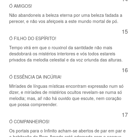
Ó AMIGOS!
Não abandoneis a beleza eterna por uma beleza fadada a
perecer, e não vos afeiçoeis a este mundo mortal de pó.
15
Ó FILHO DO ESPÍRITO!
Tempo virá em que o rouxinol da santidade não mais
desdobrará os mistérios interiores e vós todos estareis
privados da melodia celestial e da voz oriunda das alturas.
16
Ó ESSÊNCIA DA INCÚRIA!
Miríades de línguas místicas encontram expressão num só
dizer, e miríades de mistérios ocultos revelam-se numa só
melodia; mas, ai! não há ouvido que escute, nem coração
que possa compreender.
17
Ó COMPANHEIROS!
Os portais para o Infinito acham-se abertos de par em par e
a habitação do Bem-Amado está adornada com o sangue