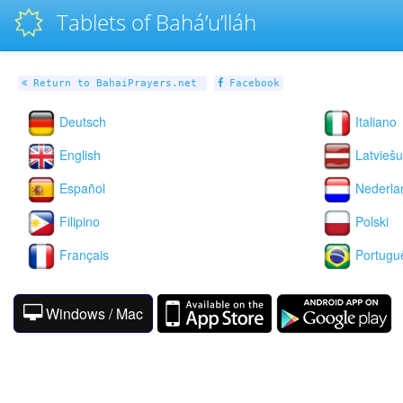
Tablets of Bahá’u’lláh
Return to BahaiPrayers.net
Facebook
Deutsch
Italiano
English
Latviešu
Español
Nederla
Filipino
Polski
Français
Portugu
Windows / Mac